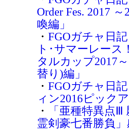
Order Fes. 2017
喚編」
・
FGOガチャ日
ト･サマーレース
タルカップ2017
替り)編」
・
FGOガチャ日記
ィン2016ピック
・
「亜種特異点Ⅲ 
霊剣豪七番勝負」