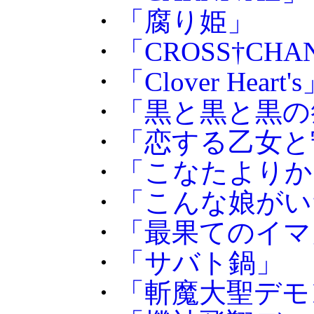
・
「腐り姫」
・
「CROSS†CHA
・
「Clover Heart'
・
「黒と黒と黒の
・
「恋する乙女と
・
「こなたよりか
・
「こんな娘がい
・
「最果てのイマ
・
「サバト鍋」
・
「斬魔大聖デモ