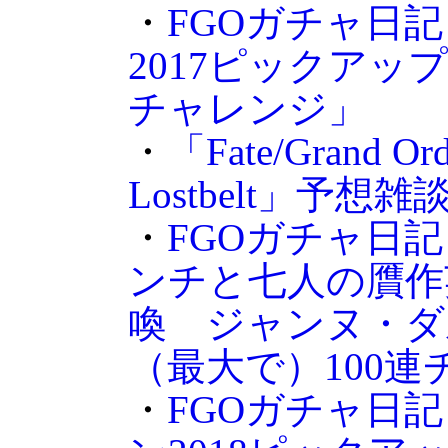
・
FGOガチャ日
2017ピックアッ
チャレンジ」
・
「Fate/Grand Ord
Lostbelt」予想雑
・
FGOガチャ日記
ンチと七人の贋作
喚 ジャンヌ・ダ
（最大で）100
・
FGOガチャ日