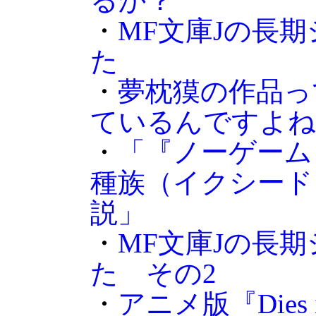
るか？
・
MF文庫Jの長
た
・
夢枕獏の作品っ
ているんですよね
・
「『ノーゲーム
種族（イクシード
説」
・
MF文庫Jの長
た その2
・
アニメ版『Dies