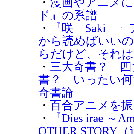
・
漫画やアニメに
ド』の系譜
・
『咲―Saki―
から読めばいいの
らだけど、それは
・
三大奇書？ 四
書？ いったい何
奇書論
・
百合アニメを振
・
『Dies irae ～A
OTHER STOR