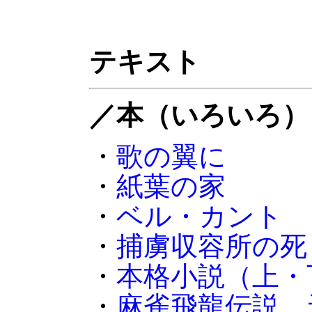
テキスト
／本（いろいろ）
・
歌の翼に
・
紙葉の家
・
ベル・カント
・
捕虜収容所の死
・
本格小説（上・
・
麻雀飛龍伝説 