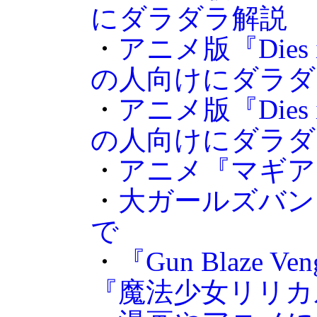
にダラダラ解説
・
アニメ版『Dies
の人向けにダラダ
・
アニメ版『Dies
の人向けにダラダ
・
アニメ『マギア
・
大ガールズバン
で
・
『Gun Blaze 
『魔法少女リリカ