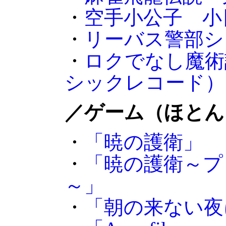
・
空手小公子 小
・
リーバス警部シ
・
ロクでなし魔術
シックレコード）
／ゲーム（ほとん
・
「暁の護衛」
・
「暁の護衛～プ
～」
・
「朝の来ない夜