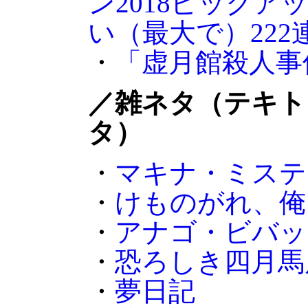
ン2018ピックア
い（最大で）22
・
「虚月館殺人事
／雑ネタ（テキト
タ）
・
マキナ・ミステ
・
けものがれ、俺
・
アナゴ・ビバッ
・
恐ろしき四月馬
・
夢日記