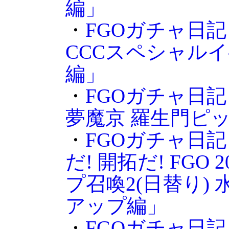
編」
・
FGOガチャ日記 
CCCスペシャル
編」
・
FGOガチャ日
夢魔京 羅生門ピ
・
FGOガチャ日記
だ! 開拓だ! FGO 
プ召喚2(日替り)
アップ編」
・
FGOガチャ日記 そ