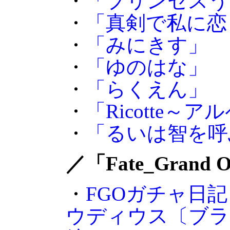
・
「プリンセスう
・
「真剣で私に恋
・
「みにきす」
・
「ゆのはな」
・
「らくえん」
・
「Ricotte
・
「るいは智を呼
／「Fate_Grand 
・
FGOガチャ日
ウディウス〔ブラ