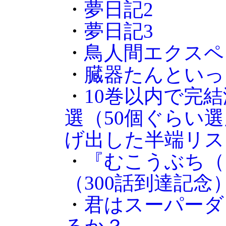
・
夢日記2
・
夢日記3
・
鳥人間エクスペ
・
臓器たんといっ
・
10巻以内で完
選（50個ぐらい
げ出した半端リス
・
『むこうぶち（
（300話到達記念
・
君はスーパーダ