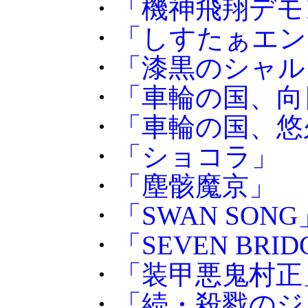
・
「機神飛翔デモ
・
「しすたぁエン
・
「漆黒のシャル
・
「車輪の国、向
・
「車輪の国、悠
・
「ショコラ」
・
「塵骸魔京」
・
「SWAN SONG
・
「SEVEN BRI
・
「装甲悪鬼村正
・
「続・殺戮のジ