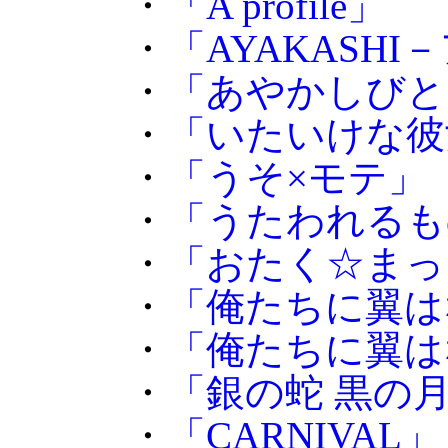
・
「A profile」
・
「AYAKASH
・
「あやかしびと
・
「いたいけな彼
・
「うそ×モテ」
・
「うたわれるも
・
「おたく☆まっ
・
「俺たちに翼は
・
「俺たちに翼はな
・
「銀の蛇 黒の
・
「CARNIVAL」