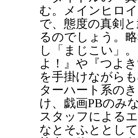
む。メインヒロイ
で、態度の真剣と
るのでしょう。略
し「まじこい」。
よ！』や『つよき
を手掛けながらも
ターハート系のき
け、戯画PBのみ
スタッフによるエ
なとそふととして