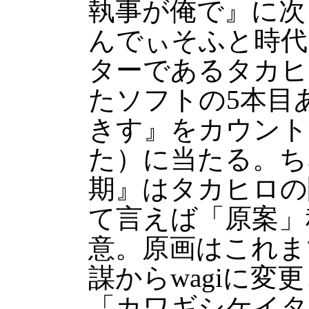
執事が俺で』に次
んでぃそふと時代
ターであるタカヒ
たソフトの5本目
きす』をカウント
た）に当たる。ち
期』はタカヒロの
て言えば「原案」
意。原画はこれま
謀からwagiに変
「カワギシケイタ