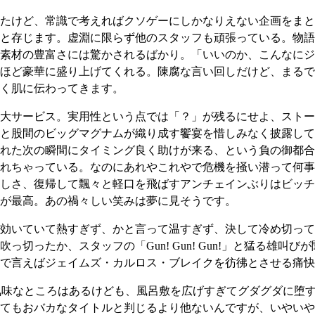
たけど、常識で考えればクソゲーにしかなりえない企画をまと
と存じます。虚淵に限らず他のスタッフも頑張っている。物語
素材の豊富さには驚かされるばかり。「いいのか、こんなにジ
ほど豪華に盛り上げてくれる。陳腐な言い回しだけど、まるで
く肌に伝わってきます。
大サービス。実用性という点では「？」が残るにせよ、ストー
と股間のビッグマグナムが織り成す饗宴を惜しみなく披露して
れた次の瞬間にタイミング良く助けが来る、という負の御都合
れちゃっている。なのにあれやこれやで危機を掻い潜って何事
しさ、復帰して飄々と軽口を飛ばすアンチェインぶりはビッチ
が最高。あの禍々しい笑みは夢に見そうです。
効いていて熱すぎず、かと言って温すぎず、決して冷め切って
切ったか、スタッフの「Gun! Gun! Gun!」と猛る雄叫
で言えばジェイムズ・カルロス・ブレイクを彷彿とさせる痛快
気味なところはあるけども、風呂敷を広げすぎてグダグダに堕
てもおバカなタイトルと判じるより他ないんですが、いやいや