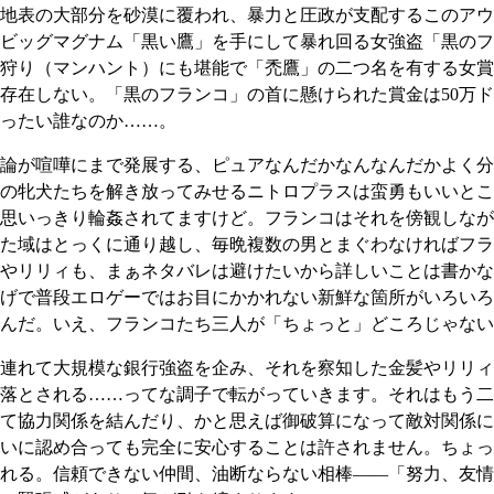
地表の大部分を砂漠に覆われ、暴力と圧政が支配するこのアウ
ビッグマグナム「黒い鷹」を手にして暴れ回る女強盗「黒のフ
狩り（マンハント）にも堪能で「禿鷹」の二つ名を有する女賞
存在しない。「黒のフランコ」の首に懸けられた賞金は50万
ったい誰なのか……。
論が喧嘩にまで発展する、ピュアなんだかなんなんだかよく分
の牝犬たちを解き放ってみせるニトロプラスは蛮勇もいいとこ
思いっきり輪姦されてますけど。フランコはそれを傍観しなが
た域はとっくに通り越し、毎晩複数の男とまぐわなければフラ
やリリィも、まぁネタバレは避けたいから詳しいことは書かな
げで普段エロゲーではお目にかかれない新鮮な箇所がいろいろ
んだ。いえ、フランコたち三人が「ちょっと」どころじゃない
連れて大規模な銀行強盗を企み、それを察知した金髪やリリィ
落とされる……ってな調子で転がっていきます。それはもう二
て協力関係を結んだり、かと思えば御破算になって敵対関係に
いに認め合っても完全に安心することは許されません。ちょっ
れる。信頼できない仲間、油断ならない相棒――「努力、友情