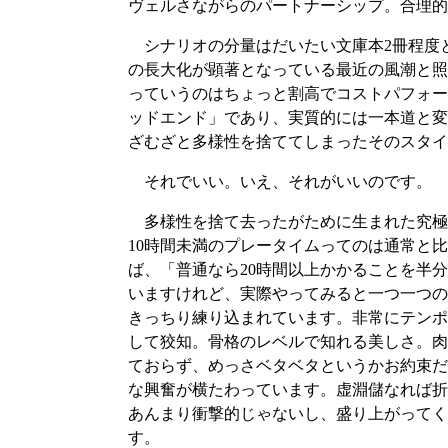
ヴェルさながらのパートナーシップ。合理的
シナリオの分量はだいたい文庫本2冊程度と
の長大化が顕著となっている最近の風潮と照ら
っていうのはちょっと割高でコストパフォー
ッドエンド」であり、実質的には一本道と変
ざむざと多様性を捨ててしまったそのスタイ
それでいい。いえ、それがいいのです。
多様性を捨て去ったがために生まれた究極
10時間未満のプレータイムってのは通常と
ば、「普通なら20時間以上かかることを半
いますけれど、実際やってみると一つ一つの
きっちり練り込まれています。非常にテンポ
して狡知。骨格のレベルで知れる美しさ。肉
ておらず、めっさベタベタというかお約束だ
な興奮が横たわっています。虚淵儲なれば折
あんまり衝撃的じゃないし、盛り上がってく
す。