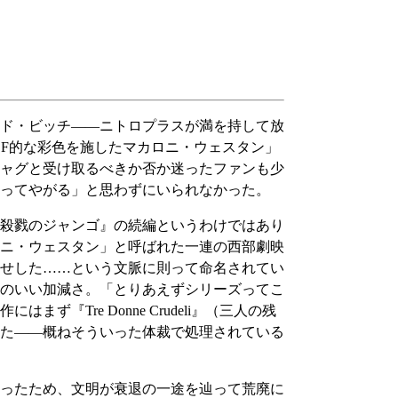
ド・ビッチ――ニトロプラスが満を持して放
SF的な彩色を施したマカロニ・ウェスタン」
ャグと受け取るべきか否か迷ったファンも少
ってやがる」と思わずにいられなかった。
殺戮のジャンゴ』の続編というわけではあり
ロニ・ウェスタン」と呼ばれた一連の西部劇映
せした……という文脈に則って命名されてい
のいい加減さ。「とりあえずシリーズってこ
Tre Donne Crudeli』（三人の残
た――概ねそういった体裁で処理されている
ったため、文明が衰退の一途を辿って荒廃に