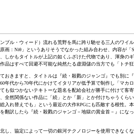
ンブル・ウィード）流れる荒野を馬に跨り馳せる三人のワイル
原画：Niθ」というありそうでなかった組み合わせ、内容が「
、しかもタイトルが上記の如くふざけた代物であり、渾身のギ
作品はすべて回避不可能な純然たる虚淵儲の当方でも「トチ狂
ておきますと、タイトルは『続・殺戮のジャンゴ』でも別に『
60年代から70年代にかけてイタリアが低予算で制作し「マカ
ても似つかないテキトーな題名を配給会社が勝手に付けて客寄
、全然関係ない作品に「続」とか「新」とか付けちゃうくらい
替えでも」という最近の大作RPGにも匹敵する根性。本作にはまず『
を翻訳したら『続・殺戮のジャンゴ－地獄の賞金首－』になっ
北し、協定によって一切の銀河テクノロジーを使用できなくな