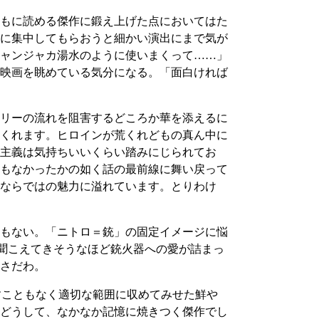
もに読める傑作に鍛え上げた点においてはた
に集中してもらおうと細かい演出にまで気が
ャンジャカ湯水のように使いまくって……」
映画を眺めている気分になる。「面白ければ
リーの流れを阻害するどころか華を添えるに
くれます。ヒロインが荒くれどもの真ん中に
主義は気持ちいいくらい踏みにじられてお
もなかったかの如く話の最前線に舞い戻って
ならではの魅力に溢れています。とりわけ
もない。「ニトロ＝銃」の固定イメージに悩
びが聞こえてきそうなほど銃火器への愛が詰まっ
さだわ。
すこともなく適切な範囲に収めてみせた鮮や
どうして、なかなか記憶に焼きつく傑作でし