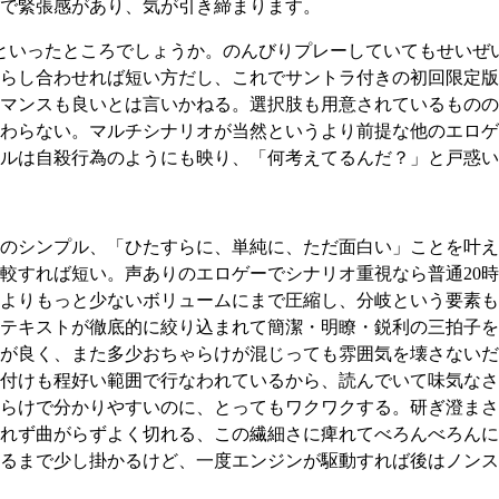
で緊張感があり、気が引き締まります。
いったところでしょうか。のんびりプレーしていてもせいぜい
し合わせれば短い方だし、これでサントラ付きの初回限定版が9
マンスも良いとは言いかねる。選択肢も用意されているものの
わらない。マルチシナリオが当然というより前提な他のエロゲ
ルは自殺行為のようにも映り、「何考えてるんだ？」と戸惑い
のシンプル、「ひたすらに、単純に、ただ面白い」ことを叶え
比較すれば短い。声ありのエロゲーでシナリオ重視なら普通20
分よりもっと少ないボリュームにまで圧縮し、分岐という要素
テキストが徹底的に絞り込まれて簡潔・明瞭・鋭利の三拍子を
が良く、また多少おちゃらけが混じっても雰囲気を壊さないだ
付けも程好い範囲で行なわれているから、読んでいて味気なさ
らけで分かりやすいのに、とってもワクワクする。研ぎ澄まさ
れず曲がらずよく切れる、この繊細さに痺れてべろんべろんに
るまで少し掛かるけど、一度エンジンが駆動すれば後はノンス