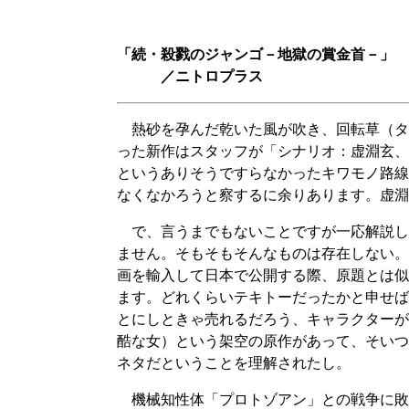
「続・殺戮のジャンゴ－地獄の賞金首－」
／ニトロプラス
熱砂を孕んだ乾いた風が吹き、回転草（タ
った新作はスタッフが「シナリオ：虚淵玄、
というありそうですらなかったキワモノ路線
なくなかろうと察するに余りあります。虚淵
で、言うまでもないことですが一応解説し
ません。そもそもそんなものは存在しない。
画を輸入して日本で公開する際、原題とは似
ます。どれくらいテキトーだったかと申せば
とにしときゃ売れるだろう、キャラクターが総入れ
酷な女）という架空の原作があって、そいつ
ネタだということを理解されたし。
機械知性体「プロトゾアン」との戦争に敗