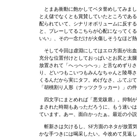
とまあ衝動に飽かしてベタ誉めしてみまし
とえ儲でなくとも賞賛していたところである
配られていて、シナリオボリュームに反する
と、プレーしてるこちらが心配になってくる
いい」、その一念だけが火傷しそうなほど熱
そして今回は虚淵にしてはエロ方面が出血
充分な位置付けとしておっぱいとお尻と太腿
放置されて「へっへっへっ」と舌なめずりさ
り、どいつもこいつもみんなちゃんと陵辱さ
くるんだから実にタフ。めげなさ、ふてぶて
「胡桃割り人形（ナッツクラッカー）」の件
四文字にまとめれば「悪党跋扈」。抑制が
まされた時期もあっただろうに、もう迷いは吹っ
ています。あー、面白かったぁ。最近の小説
斬新さは欠けるし、SF方面のネタが放置
かな手つきには喝采したい。今改めて見返し