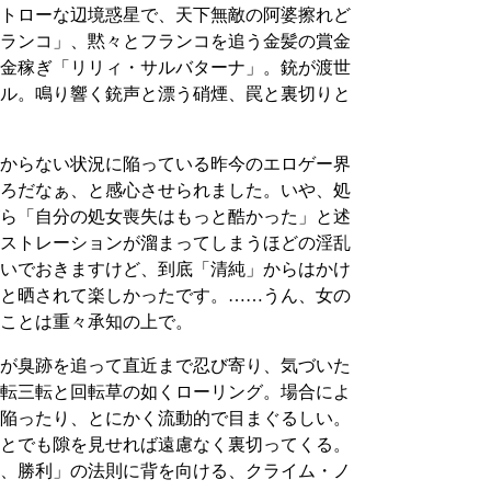
トローな辺境惑星で、天下無敵の阿婆擦れど
ランコ」、黙々とフランコを追う金髪の賞金
金稼ぎ「リリィ・サルバターナ」。銃が渡世
ドル。鳴り響く銃声と漂う硝煙、罠と裏切りと
からない状況に陥っている昨今のエロゲー界
ろだなぁ、と感心させられました。いや、処
ら「自分の処女喪失はもっと酷かった」と述
ストレーションが溜まってしまうほどの淫乱
いでおきますけど、到底「清純」からはかけ
と晒されて楽しかったです。……うん、女の
ことは重々承知の上で。
が臭跡を追って直近まで忍び寄り、気づいた
転三転と回転草の如くローリング。場合によ
陥ったり、とにかく流動的で目まぐるしい。
とでも隙を見せれば遠慮なく裏切ってくる。
、勝利」の法則に背を向ける、クライム・ノ