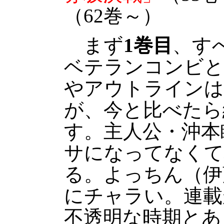
（62巻～）
まず
1巻目
、す
ベテランコンビと
やアウトラインは
が、今と比べたら
す。主人公・沖本
サになってなくて
る。よっちん（伊
にチャラい。連載
不透明な時期とあ