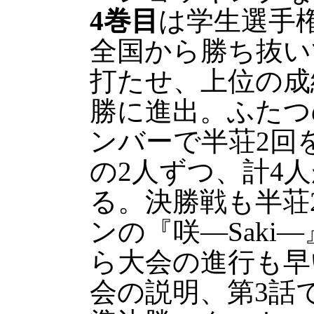
4巻目
は学生選手
全国から勝ち抜い
打たせ、上位の成
勝に進出。ふたつ
ンバーで半荘2回
の2人ずつ、計4
る。決勝戦も半荘
ンの『咲―Saki
ら大会の進行も早
会の説明、第3話