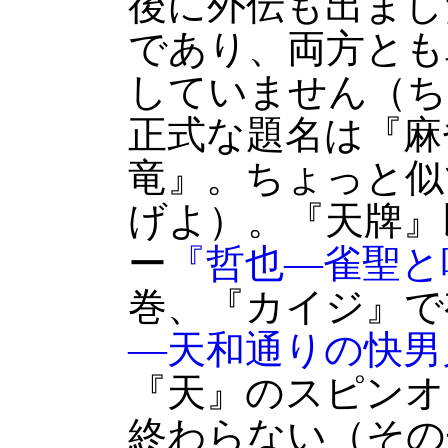
後に外伝も出まし
であり、両方とも
していません（ち
正式な題名は『麻
竜』。ちょっと似
げよ）。『天牌』
ー
『哲也―雀聖と
巻、『カイジ』で
―天和通りの快男
『天』のスピンオ
終わらない（その