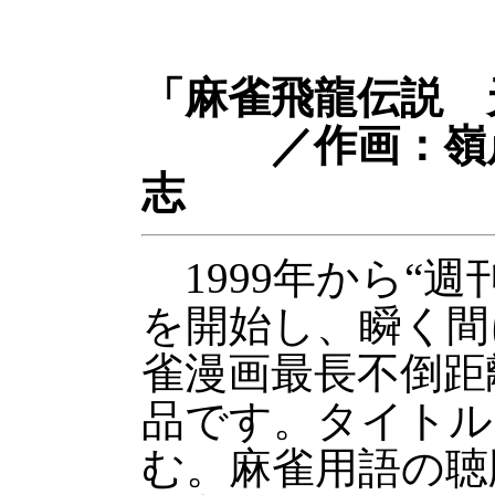
「麻雀飛龍伝説 
／作画：嶺岸
志
1999年から“週
を開始し、瞬く間
雀漫画最長不倒距
品です。タイトル
む。麻雀用語の聴