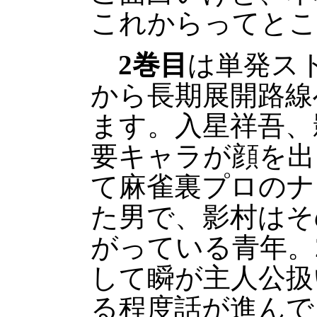
これからってとこ
2巻目
は単発ス
から長期展開路線
ます。入星祥吾、
要キャラが顔を出
て麻雀裏プロのナ
た男で、影村はそ
がっている青年。
して瞬が主人公扱
る程度話が進んで