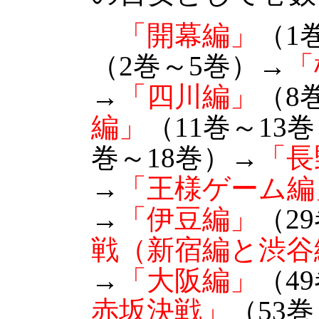
「開幕編」
（1
（2巻～5巻）→
「
→
「四川編」
（8
編」
（11巻～13
巻～18巻）→
「長
→
「王様ゲーム編
→
「伊豆編」
（2
戦（新宿編と渋谷
→
「大阪編」
（4
赤坂決戦」
（53