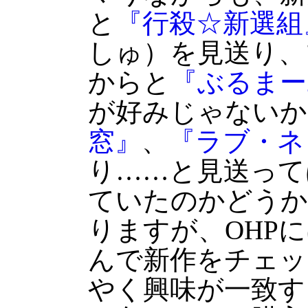
と
『行殺☆新選組
しゅ）を見送り、
からと
『ぶるまー2
が好みじゃないか
窓』
、
『ラブ・ネ
り……と見送って
ていたのかどうか
りますが、OHP
んで新作をチェッ
やく興味が一致す