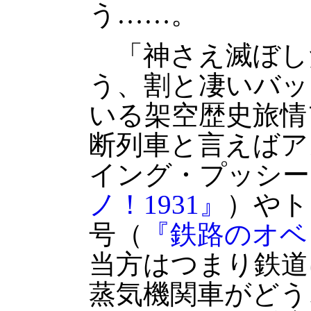
う……。
「神さえ滅ぼし
う、割と凄いバッ
いる架空歴史旅情
断列車と言えばア
イング・プッシー
ノ！1931』
）やト
号（
『鉄路のオベ
当方はつまり鉄道
蒸気機関車がどう