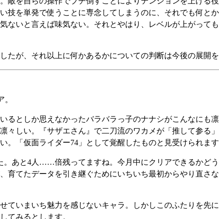
。敵を自らの操作でブチ倒すことによりテンションを上げる役
い技を単発で使うことに専念してしまうのに、それでも何とか
気ないと言えば味気ない。それとやはり、レベルが上がっても
したが、それ以上に何かあるかについての判断は今後の展開を
ア。
いるとしか思えなかったバラバラっ子のナナシがこんなにも凛
凛々しい。『サザエさん』で二刀流のワカメが「推して参る」
い。「仮面ライダー74」として覚醒したものと見受けられま
。あと4人……倍残ってますね。今月中にクリアできるかどう
、育てたデータを引き継ぐためにいちいち最初からやり直さな
せていまいち魅力を感じないキャラ。しかしこのふたりを先に
してみるとします。