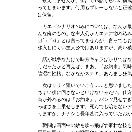
数えてませんが、全部で13話くらいの構成
ってしまいます。何周もプレーしないと正確
は保留。
カエデシナリオのみについては、なんか最
んな俺のもの」な主人公がカエデに惚れ込み
⊿ﾟ）ｲﾗﾈ」とは言ってませんが、言って
移入しにくい主人公ではありますが、高い積
話が戦争なだけで味方キャラばかりではな
うだったかと言えば、まあ、「お約束」気味
陰湿な性格。なかなかステキ。あんまし狂気
次はリリィ狙いでいこう……と思いました
ちょい後に回さないといけないみたい。仕方
首が外れるのは「お約束」。パンツ見せすぎ
っぽさを上乗せします。死んでも治らないア
りますが、ナナシも長年墓に入っていたおか
戦闘は画面中の敵を吹っ飛ばす豪壮な技も