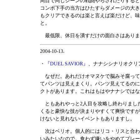
周目で同じシーンの戦闘やらされたりすると
コンボ下手の当方はひたすらダメージの大き
もクリアできるのは楽と言えば楽だけど、味
と。
最低限、休日を潰すだけの面白さはありま
2004-10-13.
・
『DUEL SAVIOR』
、ナナシシナリオクリ
なぜだ。あれだけオマヌケで脳みそ腐って
てパンツは見えまくり。パンツ見えてるのに
クトがあります。これはもはやナナシではな
ともあれやっと2人目を攻略し終わりました
くると豪快な技が決まりやすくて爽快ですが
けないと見れないイベントもありますし。
次はベリオ。個人的にはリコ・リスと合わ
いみたいなので。食わず嫌いをやめてプレー