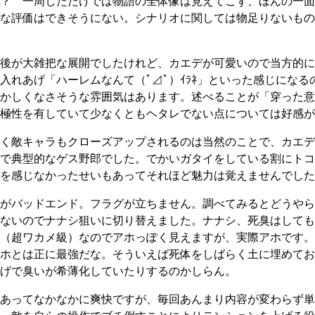
？ 一周しただけでは物語の全体像は見えてこず、ほんの一面
な評価はできそうにない。シナリオに関しては物足りないもの
後が大雑把な展開でしたけれど、カエデが可愛いので当方的に
入れあげ「ハーレムなんて（ﾟ⊿ﾟ）ｲﾗﾈ」といった感じになる
もおかしくなさそうな雰囲気はあります。述べることが「穿った
極性を有していて少なくともヘタレでない点については好感が
く敵キャラもクローズアップされるのは当然のことで、カエデ
で典型的なゲス野郎でした。でかいガタイをしている割にトコ
を感じなかったせいもあってそれほど魅力は覚えませんでした
がバッドエンド。フラグが立ちません。調べてみるとどうやら
ないのでナナシ狙いに切り替えました。ナナシ、死臭はしても
（超ワカメ級）なのでアホっぽく見えますが、実際アホです。
ホとは正に最強だな。そういえば死体をしばらく土に埋めてお
げで臭いが希薄化していたりするのかしらん。
あってなかなかに爽快ですが、毎回あんまり内容が変わらず単