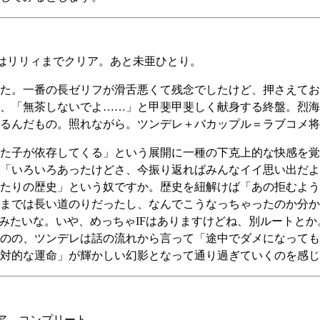
はリリィまでクリア。あと未亜ひとり。
た。一番の長ゼリフが滑舌悪くて残念でしたけど、押さえてお
、「無茶しないでよ……」と甲斐甲斐しく献身する終盤。烈海
るんだもの。照れながら。ツンデレ＋バカップル＝ラブコメ将
た子が依存してくる」という展開に一種の下克上的な快感を覚
「いろいろあったけどさ、今振り返ればみんなイイ思い出だよ
たりの歴史」という奴ですか。歴史を紐解けば「あの拒むよう
までは長い道のりだったし、なんでこうなっちゃったのか分か
…みたいな。いや、めっちゃIFはありますけどね、別ルートと
のの、ツンデレは話の流れから言って「途中でダメになっても
対的な運命」が輝かしい幻影となって通り過ぎていくのを感じ
ア。コンプリート。