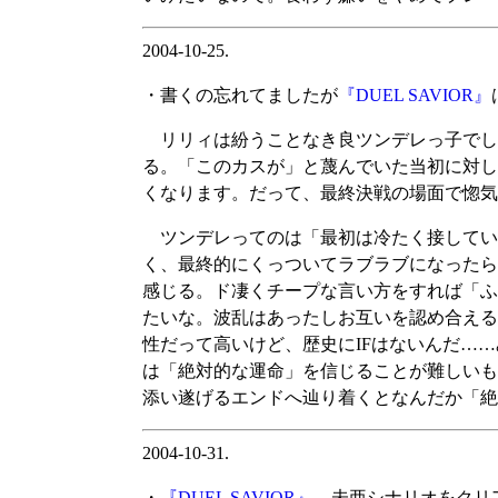
2004-10-25.
・書くの忘れてましたが
『DUEL SAVIOR』
リリィは紛うことなき良ツンデレっ子でし
る。「このカスが」と蔑んでいた当初に対し
くなります。だって、最終決戦の場面で惚気
ツンデレってのは「最初は冷たく接してい
く、最終的にくっついてラブラブになったら
感じる。ド凄くチープな言い方をすれば「ふ
たいな。波乱はあったしお互いを認め合える
性だって高いけど、歴史にIFはないんだ…
は「絶対的な運命」を信じることが難しいも
添い遂げるエンドへ辿り着くとなんだか「絶
2004-10-31.
・
『DUEL SAVIOR』
、未亜シナリオをクリ