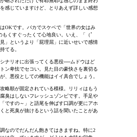
が晒されただけで有耶無耶な感じのまま終わ
を感じていますけど、とりあえず詳しい感想
はOKです。バカでスケベで「世界の女はみ
のもくすぐったくて心地良い。いえ、「（ﾟ
意見」というより「屁理屈」に近いせいで感情
持てる。
シナリオに出張ってくる悪役──ムドウはど
トン卑怯でセコい。見た目の豪快さを裏切る
が、悪役としての機能はイイ具合でしょう。
攻略順が固定されている模様。リリィはもう
腐臭はしないフレッシュゾンビです。手足や
「ですの～」と語尾を伸ばす口調が更にアホ
くと死臭が抜けるという話を聞いたことがあ
調なのでだんだん飽きてはきますね。特に2