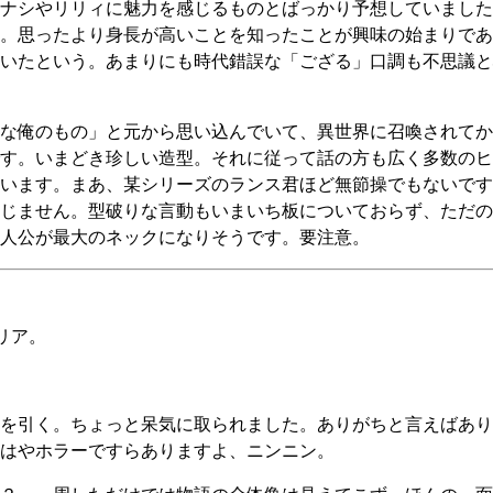
ナシやリリィに魅力を感じるものとばっかり予想していました
。思ったより身長が高いことを知ったことが興味の始まりであ
いたという。あまりにも時代錯誤な「ござる」口調も不思議と
な俺のもの」と元から思い込んでいて、異世界に召喚されてか
す。いまどき珍しい造型。それに従って話の方も広く多数のヒ
います。まあ、某シリーズのランス君ほど無節操でもないです
じません。型破りな言動もいまいち板についておらず、ただのD
人公が最大のネックになりそうです。要注意。
リア。
を引く。ちょっと呆気に取られました。ありがちと言えばあり
はやホラーですらありますよ、ニンニン。