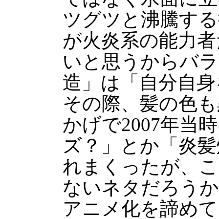
ツグツと沸騰する
が火炎系の能力者
いと思うからバラ
造」は「自分自身
その際、髪の色も
かげで2007年当
ズ？」とか「炎髪
れまくったが、こ
ないネタだろうか
アニメ化を諦めて