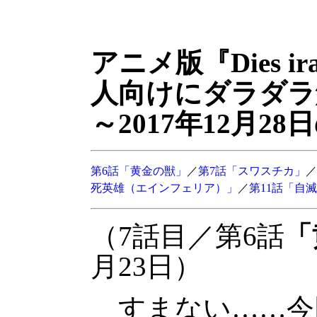
アニメ版『Dies 
人向けにダラダラ解
～2017年12月2
第6話「黄金の獣」
／
第7話「スワスチカ」
／
死英雄（エインフェリア）」
／
第11話「自
（7話目／第6話
「
月23日）
すまない……今