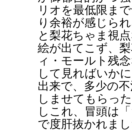
リオを最低限まで
り余裕が感じられ
と梨花ちゃま視点
絵が出てこず、梨
ィ・モールト残念
して見ればいかに
出来で、多少の不
しませてもらった
しこれ、冒頭は「
で度肝抜かれまし