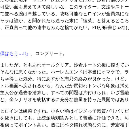
可愛い面も見えてきて楽しいな。このライター、文法やストー
て並べる腕は卓越している。攻略可能なヒロインが全員気にな
ャラは誰か、と聞かれたら迷った末に「綾菜」と答えるところ
、正直言って他の連中もみんな捨てがたい。FDが麻雀じゃな
はもう…!!』
、コンプリート。
ましたが、ともあれオールクリア。沙希ルートの後に控えてい
そんなに悪くなかった。ハーレムエンドは本当にオマケで、ラ
ちゃ得した気分。特にあすかと志乃の絡みが良かった。けど、
トル画面へ戻されるから、なんだか尻切れトンボな印象は拭え
主人公が過去を清算し、すべての問題は片付けられ、いざ雪融
ど、全シナリオを統括するに充分な熱量を持った展開ではあり
ヒロインは綾菜ですね。小さい頃はイジメっ子気質バリバリだ
を抜きにしても、正統派幼馴染みとして普通に評価できる。ち
相俟ってポイント高い。透にはベタ惚れ状態なのに、芳宏相手