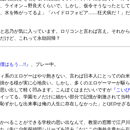
、ライオン→野良犬くらいで。しかし、仮令そうなったとして
、水を怖がってるよ」「ハイドロフォビア……狂犬病だ！」だ
と志乃が気に入っています。ロリコンと言わば言え。それから
だけど、これって永劫回帰？
はもう…!!』
、プレー中。
ィ系のエロゲーはやり飽きない、言わば日本人にとっての白米
掛かる様が実に心地良い。しかし、多くのエロゲーマーが駆ら
思い出して軽く凹みます。こんぼくはまだいいですが
『こいび
イッてる。学園モノだけに細かい部分で記憶が刺激されて当時
恥ずかしな出来事は俺の人生に存在しなかった」とQEDせざ
かべることができる学校の思い出なんて、教室の窓際で江戸川
た（先に少年探偵団シリーズを読み「なにこの海外古典から引