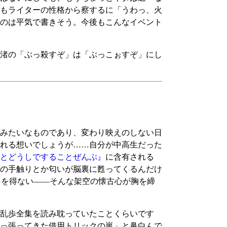
もライターの性格から察するに「うわっ、火
のは平気で書きそう。今後もこんなイベント
渚の「ぶっ殺すぞ」は「ぶっこぉすぞ」にし
みたいなものであり、変わり映えのしない日
れる想いでしょうが……自分が中高生だった
とどうしですることぜんぶ』
に含有される
の手触りとか匂いが脳裏に甦ってくるんだけ
るを得ない――そんな架空の懐古心が胸を締
乱歩全集を読み耽っていたことくらいです
っ張ってきた借用トリックの嵐」と鼻白んで