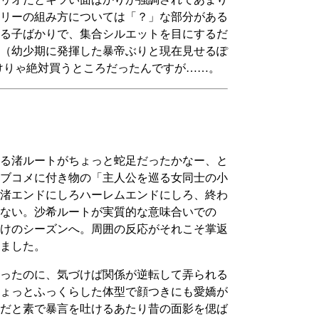
リーの組み方については「？」な部分がある
る子ばかりで、集合シルエットを目にするだ
（幼少期に発揮した暴帝ぶりと現在見せるぽ
けりゃ絶対買うところだったんですが……。
る渚ルートがちょっと蛇足だったかなー、と
ブコメに付き物の「主人公を巡る女同士の小
渚エンドにしろハーレムエンドにしろ、終わ
ない。沙希ルートが実質的な意味合いでの
けのシーズンへ。周囲の反応がそれこそ掌返
ました。
ったのに、気づけば関係が逆転して弄られる
ょっとふっくらした体型で顔つきにも愛嬌が
だと素で暴言を吐けるあたり昔の面影を偲ば