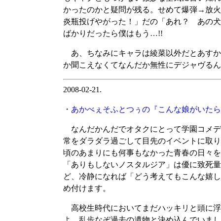
かったのかと疑問が残る。せめて爆弾→放火
炎瓶投げやがった！」だの「あれ？ あの犬
ばかりだったら僕はもう…!!
あ、ちなみにキャラは綾菜以外だとあすか
か聞こえなくてなんだか無性にデジャヴるん
2008-02-21.
・
あかべぇそふとつぅの『こんな娘がいたら僕
なんだかんだでオタクにとって学園コメデ
常をダラダラ過ごして目先のイベントに取り
頃のあまりにも何事もなかった青春の日々を
「ありもしないノスタルジア」は優に致死量
ど、冷静になれば「どう考えてもこんな嬉し
め付けます。
高校生時代においてまだハッキリと頭に浮
よ。乱歩なぞ過去の遺物と決め込んでいまし