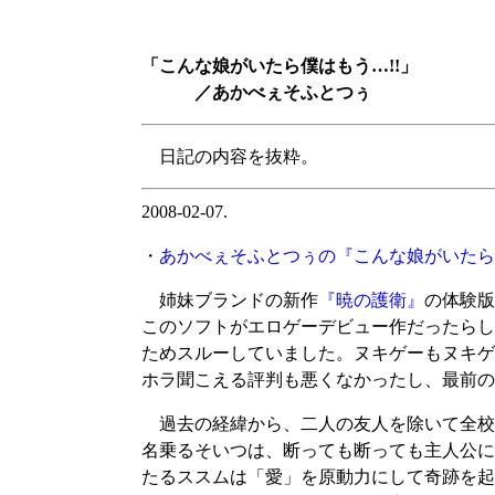
「こんな娘がいたら僕はもう…!!」
／あかべぇそふとつぅ
日記の内容を抜粋。
2008-02-07.
・
あかべぇそふとつぅの『こんな娘がいたら僕
姉妹ブランドの新作
『暁の護衛』
の体験版
このソフトがエロゲーデビュー作だったらし
ためスルーしていました。ヌキゲーもヌキゲ
ホラ聞こえる評判も悪くなかったし、最前の
過去の経緯から、二人の友人を除いて全校
名乗るそいつは、断っても断っても主人公に
たるススムは「愛」を原動力にして奇跡を起