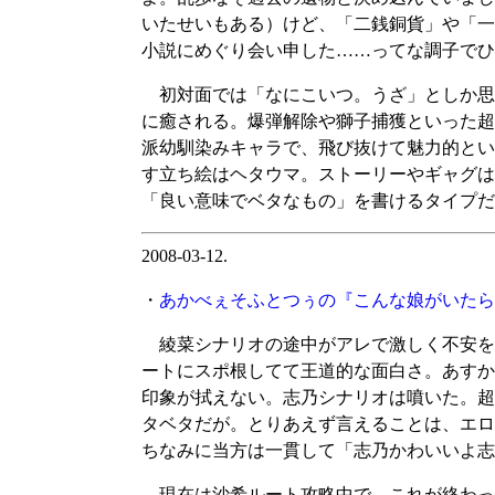
いたせいもある）けど、「二銭銅貨」や「一
小説にめぐり会い申した……ってな調子でひ
初対面では「なにこいつ。うざ」としか思
に癒される。爆弾解除や獅子捕獲といった超
派幼馴染みキャラで、飛び抜けて魅力的とい
す立ち絵はヘタウマ。ストーリーやギャグは
「良い意味でベタなもの」を書けるタイプだ
2008-03-12.
・
あかべぇそふとつぅの『こんな娘がいたら僕
綾菜シナリオの途中がアレで激しく不安を
ートにスポ根してて王道的な面白さ。あすか
印象が拭えない。志乃シナリオは噴いた。超
タベタだが。とりあえず言えることは、エロ
ちなみに当方は一貫して「志乃かわいいよ志
現在は沙希ルート攻略中で、これが終わっ