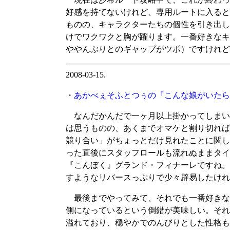
好感を持てないけれど、専用ルートに入ると
ものの、キャラクターたちの個性を引き出し
けでワクワクと胸が躍ります。一番好きなキ
ややんぶりとのギャップがツボ）ですけれど
2008-03-15.
・
あかべぇそふとつぅの『こんな娘がいたら僕
なんだかんだで一ヶ月以上掛かってしまい
は思うものの、あくまでオマケと割り切れば
競り合い」がちょっとだけ見れたことに関し
った直後にスタッフロールも流れぬままタイ
『こんぼく』グランド・フィナーレですね。
すようなリバースっぷりで少々辟易したけれ
最後までやってみて、それでも一番好きな
側になっているという倒錯が美味しい。それ
溢れており、穏やかでのんびりとした性格も