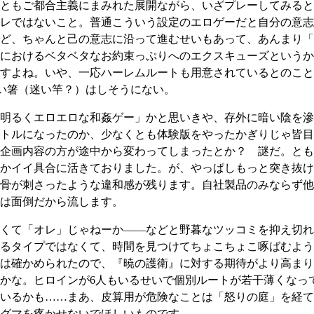
ともご都合主義にまみれた展開ながら、いざプレーしてみると
レではないこと。普通こういう設定のエロゲーだと自分の意志
ど、ちゃんと己の意志に沿って進むせいもあって、あんまり「
におけるベタベタなお約束っぷりへのエクスキューズというか
すよね。いや、一応ハーレムルートも用意されているとのこと
迷い箸（迷い竿？）はしそうにない。
明るくエロエロな和姦ゲー」かと思いきや、存外に暗い陰を滲
トルになったのか、少なくとも体験版をやったかぎりじゃ皆目
企画内容の方が途中から変わってしまったとか？ 謎だ。とも
かイイ具合に活きておりました。が、やっぱしもっと突き抜け
骨が刺さったような違和感が残ります。自社製品のみならず他
は面倒だから流します。
くて「オレ」じゃねーか――などと野暮なツッコミを抑え切れ
るタイプではなくて、時間を見つけてちょこちょこ啄ばむよう
は確かめられたので、『暁の護衛』に対する期待がより高まり
かな。ヒロインが6人もいるせいで個別ルートが若干薄くなって
いるかも……まあ、皮算用が危険なことは「怒りの庭」を経て
グマを疼かせないでほしいものです。