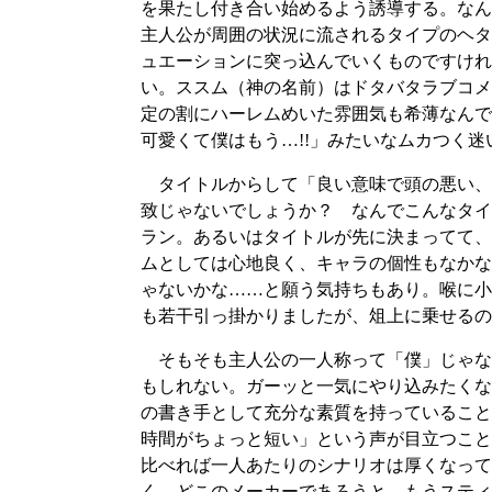
を果たし付き合い始めるよう誘導する。なん
主人公が周囲の状況に流されるタイプのヘタ
ュエーションに突っ込んでいくものですけれ
い。ススム（神の名前）はドタバタラブコメ
定の割にハーレムめいた雰囲気も希薄なんで
可愛くて僕はもう…!!」みたいなムカつく
タイトルからして「良い意味で頭の悪い、
致じゃないでしょうか？ なんでこんなタイ
ラン。あるいはタイトルが先に決まってて、
ムとしては心地良く、キャラの個性もなかな
ゃないかな……と願う気持ちもあり。喉に小
も若干引っ掛かりましたが、俎上に乗せるの
そもそも主人公の一人称って「僕」じゃな
もしれない。ガーッと一気にやり込みたくな
の書き手として充分な素質を持っていること
時間がちょっと短い」という声が目立つこと
比べれば一人あたりのシナリオは厚くなって
く、どこのメーカーであろうと、もうスティ