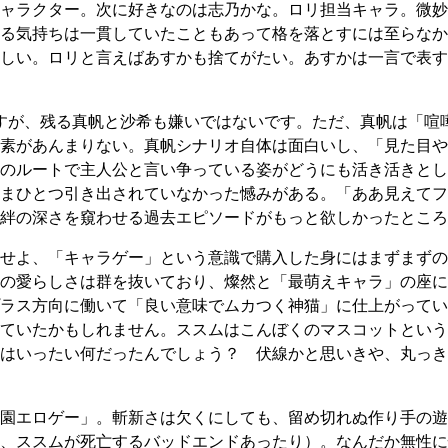
ャラクター。次に好きなのは志乃かな。ロリ担当キャラ。微妙
る気持ちは一貫していたこともあって格を落とすには至らなか
しい。ロリと言えばあすかも捨てがたい。あすかは一言で表す
すが、残る真帆と沙希も嫌いではないです。ただ、真帆は「喧
素があんまりない。真帆シナリオ自体は面白いし、「見た目や
のルートで主人公と言い争っている姿がどうにも活き活きとし
まひとつ引き出されていなかった憾みがある。「ああ見えてフ
絆の深さを窺わせる過去エピソードがもっと欲しかったところ
せよ、「キャラゲー」という意識で購入した身にはまずまずの
の愛らしさは群を抜いており、燦然と「最萌えキャラ」の座に
ラス方向に働いて「良い意味でムカつく神猫」に仕上がってい
ていたかもしれません。ススムはこんぼくのマスコットという
はいったい何だったんでしょう？ 伏線かと思いきや、丸っき
園エロゲー」。斬新さは欠くにしても、留め切れぬ作り手の遊
、ススムが死亡するバッドエンドあったり）。なんだか無性に