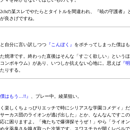
chの某スレでやたらとタイトルを間違われ、『暁の守護者』
が良さげですね。
と自分に言い訳しつつ
『こんぼく』
をポチってしまった僕はも
た焼津です。終わった直後はそんな「すごく欲しい」というほ
コンボキウム）があり、いつしか抗えない心地に。思えば
『明
たりする。
はもう…!!』
、プレー中。綾菜狙い。
く楽しくちょっぴりエッチで時にシリアスな学園コメディ」だ
サーカス団のライオンが逃げ出した」とか、なんなんですこの
応に困りますよ。「俺たちで爆弾探そうぜ！」やら「ライオン
ぬ火薬臭さを嗅ぎ取った次第です。スワスチカが開くレベルで