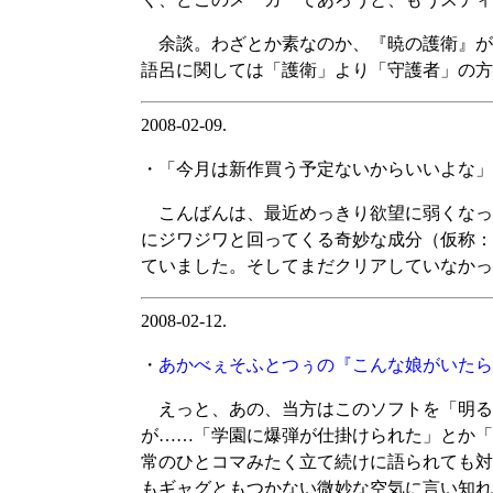
余談。わざとか素なのか、『暁の護衛』が2
語呂に関しては「護衛」より「守護者」の方
2008-02-09.
・「今月は新作買う予定ないからいいよな」
こんばんは、最近めっきり欲望に弱くなっ
にジワジワと回ってくる奇妙な成分（仮称：
ていました。そしてまだクリアしていなかっ
2008-02-12.
・
あかべぇそふとつぅの『こんな娘がいたら僕
えっと、あの、当方はこのソフトを「明る
が……「学園に爆弾が仕掛けられた」とか「
常のひとコマみたく立て続けに語られても対
もギャグともつかない微妙な空気に言い知れ