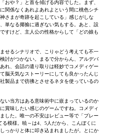
「おや？」と首を傾げる内容でした。まず、
に関係なくあれよあれよという間に桃色シチ
神さまが奇跡を起こしている」感じがしな
、単なる揶揄に過ぎない気もする。あと、設
ですけど、主人公の性格からして「どの娘も
ませるシナリオで、こりゃどう考えても不一
検討がつかない。まるで分からん、アルデバ
あれ、会話の遣り取りは軽妙でコメディゲー
て脳天気なストーリーにしても良かったんじ
社製品まで彷彿とさせるネタを使っているの
ない当方はある意味術中に嵌まっているのか
に賞味したい感じのゲームですね。コメディ
ました。唯一の不安はレビュー等で「プレー
る模様。暁～は4、5人だから、こんぼくに
しっかりと体に叩き込まれましたが。とにか