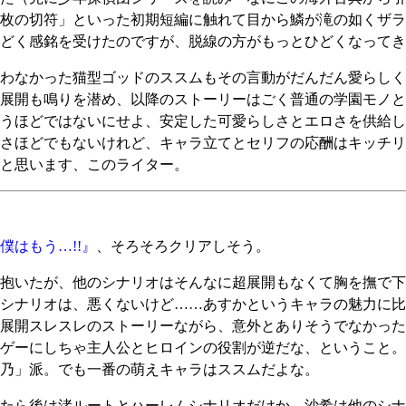
枚の切符」といった初期短編に触れて目から鱗が滝の如くザラ
どく感銘を受けたのですが、脱線の方がもっとひどくなってき
わなかった猫型ゴッドのススムもその言動がだんだん愛らしく
展開も鳴りを潜め、以降のストーリーはごく普通の学園モノと
うほどではないにせよ、安定した可愛らしさとエロさを供給し
さほどでもないけれど、キャラ立てとセリフの応酬はキッチリ
と思います、このライター。
はもう…!!』
、そろそろクリアしそう。
抱いたが、他のシナリオはそんなに超展開もなくて胸を撫で下
シナリオは、悪くないけど……あすかというキャラの魅力に比
展開スレスレのストーリーながら、意外とありそうでなかった
ゲーにしちゃ主人公とヒロインの役割が逆だな、ということ。
乃」派。でも一番の萌えキャラはススムだよな。
たら後は渚ルートとハーレムシナリオだけか。沙希は他のシナ