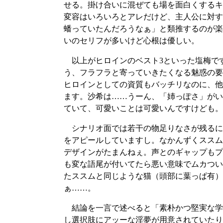
せる。掛け合いに混ぜても場を面白くするキ
変容はいろいろとアレだけど、主人公に対す
蟠っていたんだろうなぁ」と類推するのが楽
いのセリフが多いけど心根は優しい。
以上がヒロインのベスト3といった塩梅で
う、フラフラと寄っていきたくなる魅惑の要
ヒロインとしての資質もバッチリなのに、他
ます。沙希は……うーん、「姉っぽさ」がい
ていて、可愛いことは可愛いんですけども。
シナリオ面では若干の物足りなさが残るに
をアピールしていますし。なかんずくススム
デザインがたまんねぇ。声とのギャップもプ
も変な語尾が付いてたら悪い意味でムカつい
たススムと同じような猫（頭部に葉っぱ有）
ぁ……。
結論を一言で述べると「素朴かつ堅実な学
し選択肢にアッーな淫夢が用意されていたり