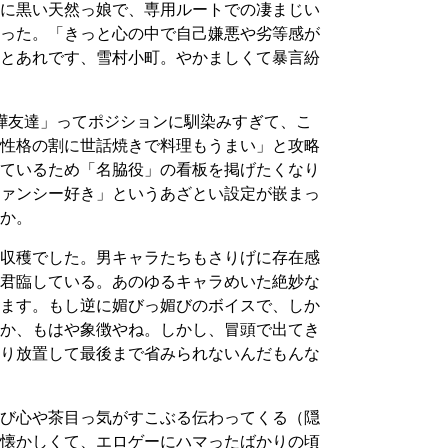
に黒い天然っ娘で、専用ルートでの凄まじい
った。「きっと心の中で自己嫌悪や劣等感が
とあれです、雪村小町。やかましくて暴言紛
嘩友達」ってポジションに馴染みすぎて、こ
性格の割に世話焼きで料理もうまい」と攻略
ているため「名脇役」の看板を掲げたくなり
ァンシー好き」というあざとい設定が嵌まっ
か。
収穫でした。男キャラたちもさりげに存在感
君臨している。あのゆるキャラめいた絶妙な
ます。もし逆に媚びっ媚びのボイスで、しか
か、もはや象徴やね。しかし、冒頭で出てき
り放置して最後まで省みられないんだもんな
び心や茶目っ気がすこぶる伝わってくる（隠
懐かしくて、エロゲーにハマったばかりの頃