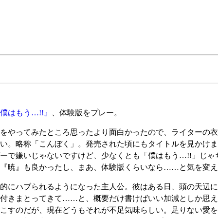
はもう…!!』
、体験版をプレー。
をやってみたところ思ったより面白かったので、ライターの衣
い。略称「こんぼく」。発売された頃にもタイトルを見かけま
ーで嫌いじゃないですけど、少なくとも「僕はもう…!!」じ
『暁』も良かったし、まあ、体験版くらいなら……と気を変え
的にハブられるようになった主人公。彼はある日、頭の天辺に
付きまとってきて……と、概要だけ書けばいい加減としか思え
こすのだが、現在どうもそれが不足気味らしい。足りない愛を