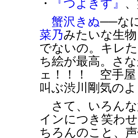
・
『つよきす』
、
蟹沢きぬ
──な
菜乃
みたいな生物
でないの。キレた
ち絵が最高。さな
ェ！！！ 空手屋
叫ぶ渋川剛気のよ
さて、いろんな
インにつき笑わせ
ちろんのこと、声