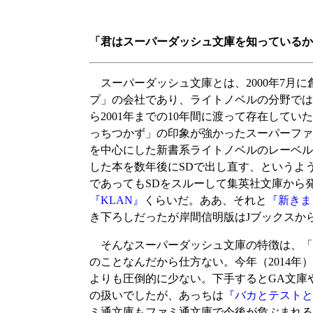
「君はスーパーダッシュ文庫を知っているか
スーパーダッシュ文庫とは、2000年7月
プ」の会社であり、ライトノベルの分野では4
ら2001年までの10年間に渡って存在し
っちつかず」の印象が強かったスーパーファ
を中心にした新書系ライトノベルのレーベル「J
した本を数年後にSDで出し直す、というよ
であってもSDをスルーして集英社文庫から発
『KLAN』
くらいだ。ああ、それと
『新きま
き下ろしだったが岸間信明版はJブックスか
そんなスーパーダッシュ文庫の特徴は、「
のことなんだから仕方ない。今年（2014年
よりも圧倒的に少ない。下手するとGA文庫
の扱いでしたが、あっちは
『バカとテストと
ミ通文庫もファミ通文庫で今後が危ぶまれる