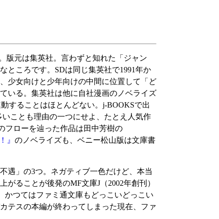
」。版元は集英社。言わずと知れた「ジャン
ところです。SDは同じ集英社で1991年か
ら、少女向けと少年向けの中間に位置して「ど
ている。集英社は他に自社漫画のノベライズ
動することはほとんどない。j-BOOKSで出
多いことも理由の一つにせよ、たとえ人気作
Dのフローを辿った作品は田中芳樹の
！』
のノベライズも、ベニー松山版は文庫書
不遇」の3つ。ネガティブ一色だけど、本当
がることが後発のMF文庫J（2002年創刊）
ん。かつてはファミ通文庫もどっこいどっこい
カテスの本編が終わってしまった現在、ファ