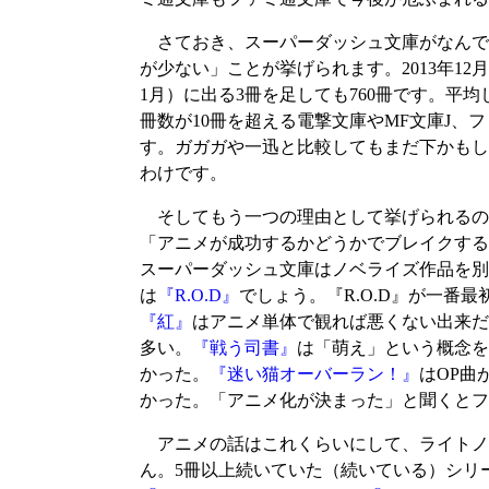
さておき、スーパーダッシュ文庫がなんで
が少ない」ことが挙げられます。2013年12
1月）に出る3冊を足しても760冊です。平均
冊数が10冊を超える電撃文庫やMF文庫J
す。ガガガや一迅と比較してもまだ下かもし
わけです。
そしてもう一つの理由として挙げられるの
「アニメが成功するかどうかでブレイクする
スーパーダッシュ文庫はノベライズ作品を別
は
『R.O.D』
でしょう。『R.O.D』が一
『紅』
はアニメ単体で観れば悪くない出来だ
多い。
『戦う司書』
は「萌え」という概念を
かった。
『迷い猫オーバーラン！』
はOP曲
かった。「アニメ化が決まった」と聞くとフ
アニメの話はこれくらいにして、ライトノ
ん。5冊以上続いていた（続いている）シリー