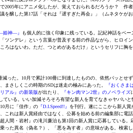
で2005年にアニメ化したが、覚えておられるだろうか？ 作
議を醸した第17話「それは『遅すぎた再会』」（ムネタケが
in―姫神―』
も個人的に強く印象に残っている。記紀神話をベー
「ツンデレ」という言葉が普及する前の作品ながら、ヒロイン
ころはないわ。ただ、つとめがあるだけ」というセリフに胸を
った。10月で累計100冊に到達したものの、依然パッとせず
、まさしくこの時期のSDは迷走の極みにあった。
『おくさま
リアル』の新装版
が出たり、
『キン肉マン2世』のノベライズ
絶版している。いい加減そろそろ有望な新人を育てなきゃヤバいと
10月に「佳作」の
『D.I.Speed!!』
を刊行。遂にここから新人賞
、これは新人賞経由ではなく、公募を始める前の編集部に電話
超人間・岩村』の滝川廉治も第1回の新人賞に応募している。
乗った異名（偽名？）、「悪を為す者」の意味がある。検索し