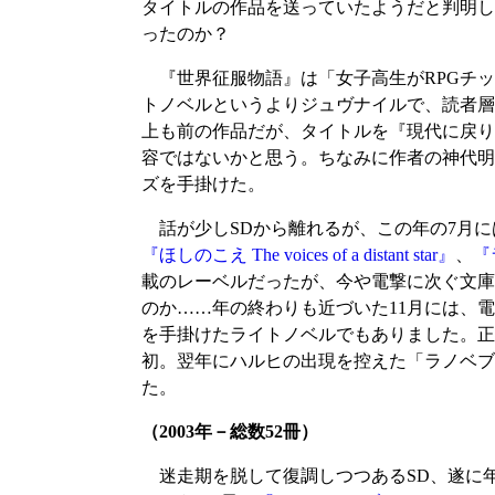
タイトルの作品を送っていたようだと判明し
ったのか？
『世界征服物語』は「女子高生がRPGチッ
トノベルというよりジュヴナイルで、読者層
上も前の作品だが、タイトルを『現代に戻り
容ではないかと思う。ちなみに作者の神代明
ズを手掛けた。
話が少しSDから離れるが、この年の7月に
『ほしのこえ The voices of a distant star』
、
『
載のレーベルだったが、今や電撃に次ぐ文庫
のか……年の終わりも近づいた11月には、
を手掛けたライトノベルでもありました。正
初。翌年にハルヒの出現を控えた「ラノベブ
た。
（2003年－総数52冊）
迷走期を脱して復調しつつあるSD、遂に年間