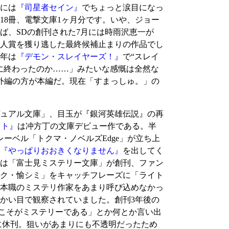
には
『司星者セイン』
でちょっと涙目になっ
8冊、電撃文庫1ヶ月分です。いや、ジョー
ば、SDの創刊された7月には時雨沢恵一が
人賞を獲り逃した最終候補止まりの作品でし
0年は
『デモン・スレイヤーズ！』
で“スレイ
に終わったのか……」みたいな感慨は全然な
番外編の方が本編だ。現在「すまっしゅ。」の
ュアル文庫」、目玉が『銀河英雄伝説』の再
ロト』
は冲方丁の文庫デビュー作である。半
ーベル「トクマ・ノベルズEdge」が立ち上
『やっぱりおおきくなりません』
を出してく
には「富士見ミステリー文庫」が創刊、ファン
ク・愉シミ」をキャッチフレーズに「ライト
本職のミステリ作家をあまり呼び込めなかっ
かい目で観察されていました。創刊3年後の
愛こそがミステリーである」とか何とか言い出
月に休刊。狙いがあまりにも不透明だったため