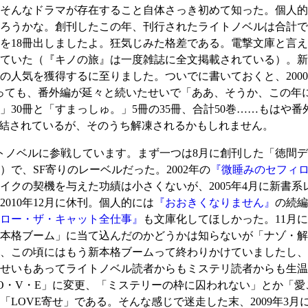
そんなドラマが存在すること自体さっき初めて知った。個人的
ろうかな。創刊したこの年、刊行されたライトノベルは合計で1
を18冊出しましたよ。狂気じみた格差である。電撃文庫と言え
ていた（『キノの旅』は一度雑誌に全文掲載されている）。新
の人気を獲得するに至りました。ついでに書いておくと、200
っても、番外編が延々と続いたせいで「ああ、そうか、この年
」30冊と「すまっしゅ。」5冊の35冊、合計50巻……もはや
凍結されているが、そのうち解凍されるかもしれません。
ノベルに参戦しています。まず一つは8月に創刊した「徳間デ
）で、SF寄りのレーベルだった。2002年の
『微睡みのセフィ
クの契機を与えた功績は小さくないが、2005年4月に新書系レ
010年12月に休刊。個人的には
『おおきくなりません』
の続編
ロー・ザ・キャット全仕事』
も文庫化してほしかった。11月
本格ブーム」に当て込んだのかどうかは知らないが「ナゾ・解
、この頃にはもう新本格ブームって終わりかけていましたし、
せいもあってライトノベル読者からもミステリ読者からも生温
L・O・V・E」に変更、「ミステリーの枠に囚われない」とか「
LOVE寄せ」である。そんな感じで迷走した末、2009年3