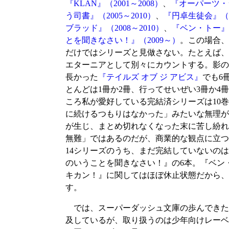
『KLAN』（2001～2008）
、
『オーパーツ・ラ
う司書』（2005～2010）
、
『円卓生徒会』（20
ブラッド』（2008～2010）
、
『ベン・トー』（
とを聞きなさい！』（2009～）
。この場合、
だけではシリーズと見做さない。たとえば、
エターニアとして別々にカウントする。影の
長かった
『テイルズ オブ ジ アビス』
でも6
とんどは1冊か2冊、行ってせいぜい3冊か
ころ私が愛好している完結済シリーズは10
に続けるつもりはなかった」みたいな無理が
が生じ、まとめ切れなくなった末に苦し紛れ
無難」ではあるのだが、商業的な観点に立つ
14シリーズのうち、まだ完結していないの
のいうことを聞きなさい！』の6本。『ベン・
キカン！』に関してはほぼ休止状態だから、
す。
では、スーパーダッシュ文庫の歩んできた1
及しているが、取り扱うのは少年向けレーベ