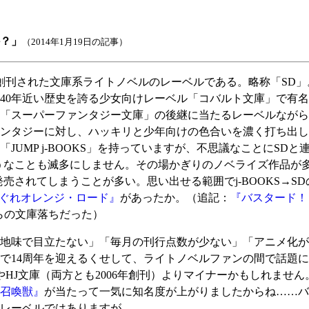
？」
（2014年1月19日の記事）
に創刊された文庫系ライトノベルのレーベルである。略称「SD
0年近い歴史を誇る少女向けレーベル「コバルト文庫」で有名な
ていた「スーパーファンタジー文庫」の後継に当たるレーベルなが
ンタジーに対し、ハッキリと少年向けの色合いを濃く打ち出し
UMP j-BOOKS」を持っていますが、不思議なことにSDと連
うなことも滅多にしません。その場かぎりのノベライズ作品が
売されてしまうことが多い。思い出せる範囲でj-BOOKS→S
ぐれオレンジ・ロード』
があったか。（追記：
『バスタード！
らの文庫落ちだった）
地味で目立たない」「毎月の刊行点数が少ない」「アニメ化が
）で14周年を迎えるくせして、ライトノベルファンの間で話題に上
やHJ文庫（両方とも2006年創刊）よりマイナーかもしれませ
召喚獣』
が当たって一気に知名度が上がりましたからね……バ
レーベルではありますが。