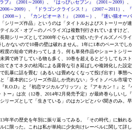
ブ』（2001～2008）
、
『はっぴぃセブン』（2001～2009）
、
06～2009）
、
『ドラゴンクライシス！』（2007～2011）
、
『
2008～）
、
『カンピオーネ！』（2008～）
、
『迷い猫オーバー
「シリーズ作品」というのは「タイトルおよびストーリーが連
テイルズ・オブ～のノベライズは複数刊行されていますけど、
長期シリーズとして2008年ぐらいまで続いたテイルズノベライ
冊しかないので10冊の壁は破れません。1年に1本のペースでし
4冊程度の短命で終わってしまう。何も単発作品やショートシリ
巻未満で終了している物も多く、10巻を超えるとどうしてもス
出てきてネタの枯渇による露骨な引き延ばしや複雑化した設定
で乱暴に話を畳む（あるいは畳めなくなって投げ出す）事態へ
と「基本的にシリーズ作品しか売れない」ライトノベル市場で
は『R.O.D』と『初恋マジカルブリッツ』と『アキカン！』と
トー』は次（12巻、2014年2月発売予定）が最終巻らしいし『
シリーズとして「生きている」のはカンピとパパ聞きのみ。早
3年半の歴史を年別に振り返ってみる。「その時代」に触れる
ルに限った。これは私が単純に少女向けレーベルに関して詳し