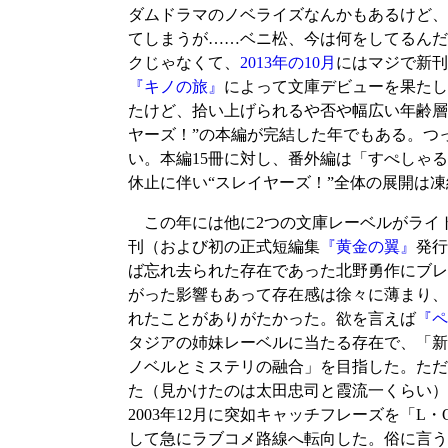
ダムドラマのノベライズなんかもあるけど、
てしまうが……ベニ松、今は何をしてるんだ
クじゃなくて、
2013年の10月
にはマジで新刊
『キノの旅』
によって文庫デビューを果たし
たけど、拾い上げられるや否や幅広い年齢層
ヤーズ！”の本編が完結した年でもある。つ
い。本編15冊に対し、番外編は「すぺしゃる
休止に伴い“スレイヤーズ！”全体の展開は
この年には他に2つの文庫レーベルがライト
刊（および初の正式短編集
『黄金の翼』
発行
ば忘れ去られた存在であった北野勇作にブレイ
がった影響もあって存在感は徐々に薄まり、2
れたことがありがたかった。欲を言えば
『ペ
タジアの姉妹レーベルに当たる存在で、「新
ノベルとミステリの融合」を目指した。ただ
た（見かけたのは太田忠司と霞流一くらい）
2003年12月に突如キャッチフレーズを「
して急にラブコメ路線へ転向した。俗に言う「