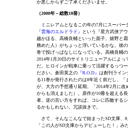
か悪しからずご了承くださいませ。
（2000年－総数18冊）
ミニレアムとなるこの年の7月にスーパーダ
『雲海のエルドラド』
という『星方武侠アウ
越かほる、高橋良輔といった面子。嬉野と霜
務めた人）がちょっと浮いているかな。彼の
巻で投げっぱなしになっている。高橋良輔の
2014年1月20日のサイトリニューアルに
だ。ヒロインが戦車に乗って活躍するっつー
ださい。倉田英之の
『R.O.D』
は創刊ライン
る11巻が発行されたのは8年近く前だし、「
が、大方の予想通り延期。「2014年2月
からも消えました）。原作が10冊を超える
者。逆の言い方をすれば、コレに匹敵するシリ
るかもしれない。冗談抜きで。
さて、そんなこんなで始まったSD文庫、8
「この人がSD文庫からデビューした！」み