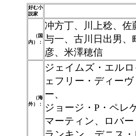
好む小
説家
冲方丁、川上稔、佐
（国
与一、古川日出男、
内）：
彦、米澤穂信
ジェイムズ・エルロ
ェフリー・ディーヴ
ー、
（海
外）：
ジョージ・P・ペレ
マーティン、ロバー
ランキン、デニス・