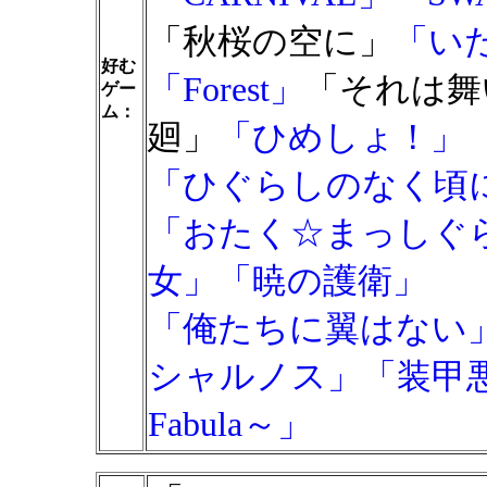
「秋桜の空に」
「い
好む
「Forest」
「それは舞
ゲー
ム：
廻」
「ひめしょ！」
「ひぐらしのなく頃
「おたく☆まっしぐ
女」
「暁の護衛」
「俺たちに翼はない
シャルノス」
「装甲
Fabula～」