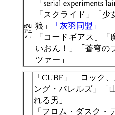
「serial experim
「スクライド」「少女
狼」
「灰羽同盟」
好む
アニ
「コードギアス」「
メ：
いおん！」「蒼穹の
ツァー」
「CUBE」「ロック
ング・バレルズ」「
れる男」
「フロム・ダスク・