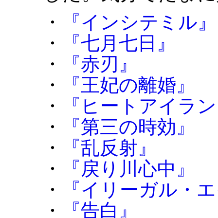
・
『インシテミル』
・
『七月七日』
・
『赤刃』
・
『王妃の離婚』
・
『ヒートアイラン
・
『第三の時効』
・
『乱反射』
・
『戻り川心中』
・
『イリーガル・エ
・
『告白』