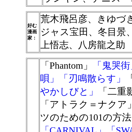
荒木飛呂彦、きゆづ
好む
ジャス宝田、冬目景
漫画
家：
上悟志、八房龍之助
「Phantom」
「鬼哭街
唄」
「刃鳴散らす」
やかしびと」
「二重
「アトラク＝ナクア
ツのための101の方
「CARNIVAL」
「SW