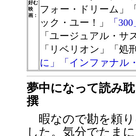
好む
フォー・ドリーム」「
映
画：
ック・ユー！」
「300
「ユージュアル・サ
「リベリオン」「処
に」
「インファナル
夢中になって読み耽
撰
暇なので勘を頼り
した。気分でたまに