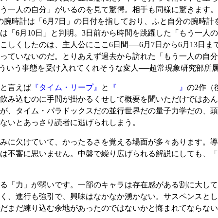
う一人の自分」がいるのを見て驚愕。相手も同様に驚きます。
の腕時計は「6月7日」の日付を指しており、ふと自分の腕時計を
は「6月10日」と判明。3日前から時間を跳躍した「もう一人
しくしたのは、主人公にここ6日間──6月7日から6月13日ま
ていないのだ。とりあえず過去から訪れた「もう一人の自分」を
、こういう事態を受け入れてくれそうな変人──超常現象研究部
と言えば
『タイム・リープ』
と
『
ラスト・ビジョン
』
の2作（
飲み込むのに手間が掛かるくせして概要を聞いただけではあん
が、タイム・パラドックスだの並行世界だの量子力学だの、頭
ないとあっさり読者に逃げられしまう。
みに欠けていて、かったるさを覚える場面が多々あります。導
は不審に思いません。中盤で繰り広げられる解説にしても、「
る「力」が弱いです。一部のキャラは存在感がある割に大して
く、進行も強引で、興味はなかなか湧かない。サスペンスとし
だまだ練り込む余地があったのではないかと悔まれてならない