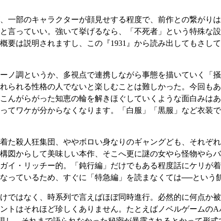
、一部のキャラクターが顔見せする程度で、前作との繋がりは
と言っていい。強いて挙げるなら、「不死者」という特殊な設
概要は説明されますし、この『1931』から読み出してもさし
ーノ調というか、多視点で連携しながら事態を描いていく「掻
れられる性格の人でないと楽しむことは難しかった。今回もあ
こんがらがった知恵の輪を解きほぐしていくような面白みはあ
ってワケが分からなくなります。「白服」「黒服」など衣装で
着た殺人狂集団、ややボロい身なりのギャングども、それぞれ
構図からして美味しい本作、そこへ更に謎の女やら怪物やらバ
ガイ・リッチー的。「鈍行編」だけでもある程度話にケリが着
なっているため、すぐに「特急編」を読まなくては──という
けではなく、時系列で言えばほぼ同時進行。必然的に何点か被
ントはそれほど珍しくありません。たとえばノベルゲームのA
現し、それまで語られなかった秘密が暴露されるとかって形式