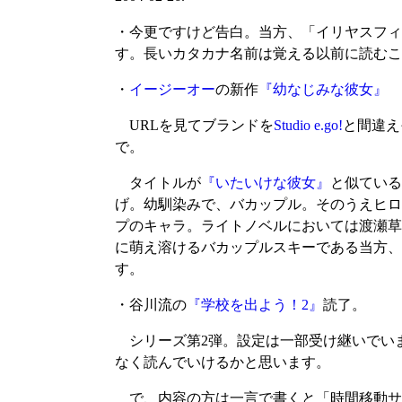
・今更ですけど告白。当方、「イリヤスフィ
す。長いカタカナ名前は覚える以前に読むこ
・
イージーオー
の新作
『幼なじみな彼女』
URLを見てブランドを
Studio e.go!
と間違え
で。
タイトルが
『いたいけな彼女』
と似ている
げ。幼馴染みで、バカップル。そのうえヒロ
プのキャラ。ライトノベルにおいては渡瀬草
に萌え溶けるバカップルスキーである当方、
す。
・谷川流の
『学校を出よう！2』
読了。
シリーズ第2弾。設定は一部受け継いでい
なく読んでいけるかと思います。
で、内容の方は一言で書くと「時間移動サ