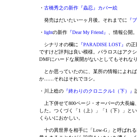
・
古橋秀之の新作『蟲忍』カバー絵
発売はだいたい一ヶ月後。それまでに
『ブ
・
light
の新作
『Dear My Friend』
、情報公開
シナリオの欄に
『PARADISE LOST』
の正
ですけど評判は良い模様。パラロスはアクシ
DMFにハードな展開がないとしてもそれな
とか思っていたのに、某所の情報によれば
か……それはそれでヨシ。
・川上稔の
『終わりのクロニクル1（下）』
上下併せて800ページ・オーバーの大長編
した。つくづく「1（上）」「1（下）」と
くらいにおかしい。
十の異世界を相手に「Low-G」と呼ばれ