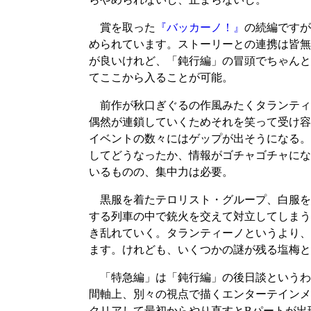
賞を取った
『バッカーノ！』
の続編ですが
められています。ストーリーとの連携は皆無
が良いけれど、「鈍行編」の冒頭でちゃんと
てここから入ることが可能。
前作が秋口ぎぐるの作風みたくタランティ
偶然が連鎖していくためそれを笑って受け容
イベントの数々にはゲップが出そうになる。
してどうなったか、情報がゴチャゴチャにな
いるものの、集中力は必要。
黒服を着たテロリスト・グループ、白服を
する列車の中で銃火を交えて対立してしまう
き乱れていく。タランティーノというより、
ます。けれども、いくつかの謎が残る塩梅と
「特急編」は「鈍行編」の後日談というわ
間軸上、別々の視点で描くエンターテインメ
クリアして最初からやり直すとBパートが出