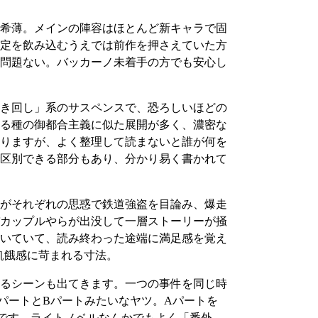
希薄。メインの陣容はほとんど新キャラで固
定を飲み込むうえでは前作を押さえていた方
て問題ない。バッカーノ未着手の方でも安心し
き回し」系のサスペンスで、恐ろしいほどの
る種の御都合主義に似た展開が多く、濃密な
りますが、よく整理して読まないと誰が何を
区別できる部分もあり、分かり易く書かれて
がそれぞれの思惑で鉄道強盗を目論み、爆走
カップルやらが出没して一層ストーリーが掻
いていて、読み終わった途端に満足感を覚え
飢餓感に苛まれる寸法。
るシーンも出てきます。一つの事件を同じ時
パートとBパートみたいなヤツ。Aパートを
です。ライトノベルなんかでもよく「番外