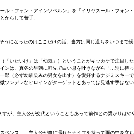
ール・フォン・アインツベルン」を「イリヤスール・フォン・
とからして苦手。
そうになったのはここだけの話。当方は同じ過ちをいつまで繰
（「いたいけ」は「幼気」）ということがキッカケで注目した
インは、真冬の早朝に軒先で白い息を吐きながら「…別に待っ
一郎（必ず幼馴染みの男女を出す）を愛好するナジミスキーで
微ツンデレなヒロインがターゲットとあっては見逃す手はない
ますが、主人公が交代ということもあって前作との繋がりはや
スペンス」。主人公が血に濡れたナイフを持って雨の中を立ち