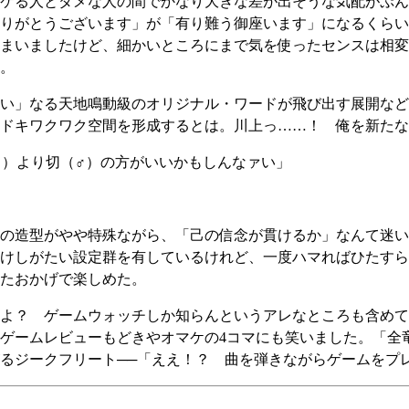
ケる人とダメな人の間でかなり大きな差が出そうな気配がぷん
りがとうございます」が「有り難う御座います」になるくらい
まいましたけど、細かいところにまで気を使ったセンスは相変
。
い」なる天地鳴動級のオリジナル・ワードが飛び出す展開など
ドキワクワク空間を形成するとは。川上っ……！ 俺を新たな
♀）より切（♂）の方がいいかもしんなァい」
の造型がやや特殊ながら、「己の信念が貫けるか」なんて迷い
けしがたい設定群を有しているけれど、一度ハマればひたすら
たおかげで楽しめた。
よ？ ゲームウォッチしか知らんというアレなところも含めて
ゲームレビューもどきやオマケの4コマにも笑いました。「全
るジークフリート──「ええ！？ 曲を弾きながらゲームをプ