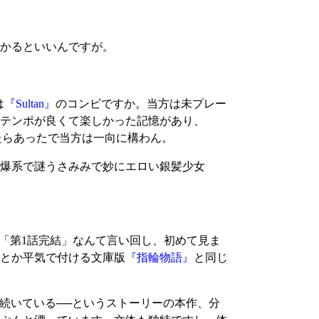
つかるといいんですが。
は
『Sultan』
のコンビですか。当方は未プレー
テンポが良くて楽しかった記憶があり、
たらあったで当方は一向に構わん。
爆系で謎うさみみで妙にエロい銀髪少女
く「第1話完結」なんて言い回し、初めて見ま
」とか平気で付ける文庫版
『指輪物語』
と同じ
も続いている──というストーリーの本作、分