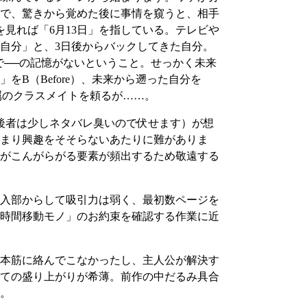
で、驚きから覚めた後に事情を窺うと、相手
見れば「6月13日」を指している。テレビや
の自分」と、3日後からバックしてきた自分。
で──の記憶がないということ。せっかく未来
B（Before）、未来から遡った自分を
所属のクラスメイトを頼るが……。
後者は少しネタバレ臭いので伏せます）が想
まり興趣をそそらないあたりに難がありま
がこんがらがる要素が頻出するため敬遠する
入部からして吸引力は弱く、最初数ページを
時間移動モノ」のお約束を確認する作業に近
本筋に絡んでこなかったし、主人公が解決す
ての盛り上がりが希薄。前作の中だるみ具合
。