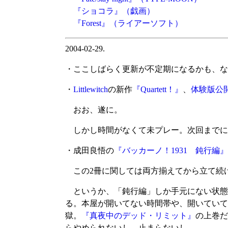
『ショコラ』
（戯画）
『Forest』
（ライアーソフト）
2004-02-29.
・ここしばらく更新が不定期になるかも、な
・
Littlewitch
の新作
『Quartett！』
、
体験版公
おお、遂に。
しかし時間がなくて未プレー。次回までに
・成田良悟の
『バッカーノ！1931 鈍行編』
この2冊に関しては両方揃えてから立て続
というか、「鈍行編」しか手元にない状態
る。本屋が開いてない時間帯や、開いていて
獄。
『真夜中のデッド・リミット』
の上巻だ
らやめられないし、止まらないし。