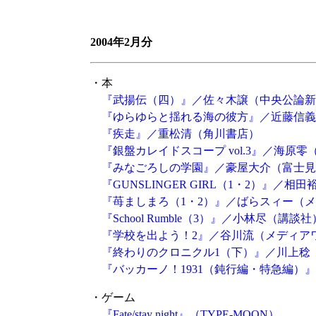
2004年2月分
・本
『武揚伝（四）』／佐々木譲（中央公論新
『ゆらゆらと揺れる海の彼方』／近藤信義
『疾走』／重松清（角川書店）
『銀盤カレイドスコープ vol.3』／海原零
『みなごろしの学園』／豪屋大介（富士見
『GUNSLINGER GIRL（1・2）』／
『苺ましまろ（1・2）』／ばらスィー（
『School Rumble（3）』／小林尽（講談社
『学校を出よう！2』／谷川流（メディア
『終わりのクロニクル1（下）』／川上稔
『バッカーノ！1931（鈍行編・特急編）
・ゲーム
『Fate/stay night』
（TYPE-MOON）