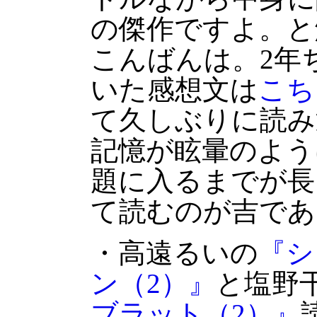
の傑作ですよ。と
こんばんは。2年
いた感想文は
こち
て久しぶりに読み
記憶が眩暈のよう
題に入るまでが長
て読むのが吉であ
・高遠るいの
『シ
ン（2）』
と塩野
ブラット（2）』