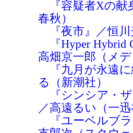
『容疑者Xの献
春秋）
『夜市』／恒川
『Hyper Hybrid 
高畑京一郎（メデ
『九月が永遠に
る（新潮社）
『シンシア・ザ
／高遠るい（一迅
『ユーベルブラ