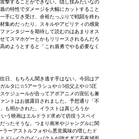
攻撃することができない。隠し技みたいなの
盾の特性でダメージを大幅にカットすること
一手に引き受け、余裕たっぷりで戦闘を終わ
材集めだったり、スキルやアビリティの感覚
ファンタジーを期待して読むのはあまりオス
せてスマホゲーとかもリリースされるんだろ
高めようとすると「これ盾勇でやる必要なく
信日、もちろん聞き逃す手はない。今回はア
ルタに☆5アーラシュや☆5伯父上や☆5圧
スケジュールが合ってアポアニメの宣伝も兼
ァントはお披露目されました。予想通り「不
ー」も明かされた。イラストは真じろうか
という映画はエルドラド求めて彷徨うスペイ
だったそうな。つまり南米やジャングルに関
ーラーアストルフォやら悪党風味の増したド
とドレイクのインパクトが強すぎて不夜城面