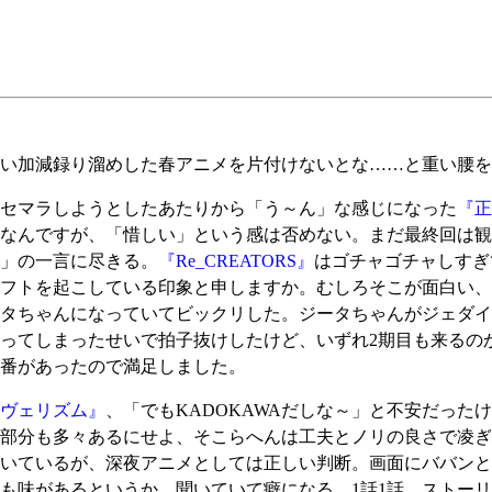
い加減録り溜めした春アニメを片付けないとな……と重い腰を
セマラしようとしたあたりから「う～ん」な感じになった
『正
なんですが、「惜しい」という感は否めない。まだ最終回は観
」の一言に尽きる。
『Re_CREATORS』
はゴチャゴチャしすぎ
シフトを起こしている印象と申しますか。むしろそこが面白い
タちゃんになっていてビックリした。ジータちゃんがジェダイ
ってしまったせいで拍子抜けしたけど、いずれ2期目も来るの
番があったので満足しました。
ヴェリズム』
、「でもKADOKAWAだしな～」と不安だった
部分も多々あるにせよ、そこらへんは工夫とノリの良さで凌ぎ
いているが、深夜アニメとしては正しい判断。画面にババンと
も味があるというか、聞いていて癖になる。1話1話、ストー