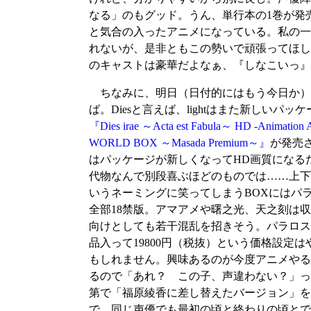
なる」のもグッド。うん、単行本の1巻が発
と気合の入ったアニメになっている。私の一
れないが、是非ともこの勢いで頑張ってほし
のキャストは豪華だよなぁ、『しなこいっ』
ちなみに、明日（日付的にはもう今日か）アニ
ば。Diesと言えば、lightはまた新しい
『Dies irae ～Acta est Fabula～ HD -Animation 
WORLD BOX ～Masada Premium～』
が発売
はパッケージが新しくなってHD画質になる
代物なんで別段喜ぶほどのものでは……上下切る
いうネーミングに笑ってしまうBOXにはパ
全部18禁版。アマアメや曙之光、天之刻は
向けとしても若干混乱を招きそう。パラロス
品入って19800円（税抜）という価格設
もしれません。興味あるのが今度アニメやる『
るので「あれ？ この子、声違わない？」っ
第で「福原綾香に差し替えたバージョン」を
で、同じ声優でも最初の頃と終わりの頃とで