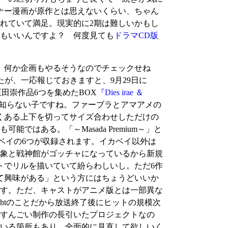
ナー漫画が原作とは思えないくらい、ちゃん
れていて満足。現実的に2期は難しいかもし
もいいんですよ？ 何度見ても
ドラマCD版
す。何か企画もやるそうなのでチェックせね
たが、一応報じておきますと、9月29日に
田崇作品6つを集めたBOX
『Dies irae ＆
知らない子ですね。ファーブラとアマアメの
くある上下を切ってサイズ合わせしただけの
はある。「～Masada Premium～」と
ベイの6つが収録されます。イカベイ以外は
万象と戦神館がゴッチャになっているから新規
トでリルを描いていて紛らわしいし。ただ6作
くて興味がある」という方にはちょうどいいか
番です。ただ、キャストがアニメ版とは一部異な
htのことだから放送終了後にヒットの規模次
すんごい制作の長引いたプロジェクトなの
いる箇所もあり、全面的に見直して欲しいく