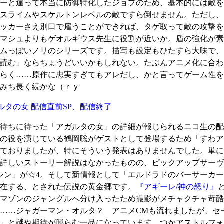
ーと違って本当に防御特化したジョブのため、基本的には敵を
スライムやスケルトンレベルの敵ですら倒せません。ただし、
ッカーさえ別口で雇うことができれば、タゲ取って敵の攻撃を
マシュよりもゲオルギウス先生に役割が近いか。盾の強化が素
ムっぽいノリのシリーズです。描写も設定もひたすら大味で、
読む」ならちょうどいいかもしれない。たぶんアニメ化に合わ
らく……原作に忠実すぎてもアレだし、かと言ってゲーム性を
みち長く続かな（ｒｙ
.6 アガルタの女 配信直前SP、配信終了
待ちに待った「アガルタの女」の詳細が報じられるニコ生の配
の役を演じている鶴岡聡がゲストとして登場するため「すわアガ
ておりましたが、特にそういう発表はありませんでした。単に
詳しいストーリー解説はなかったものの、ピックアップサーヴ
シン」が☆4。そして新情報として「エルドラドのバーサーカ
在する、とされた伝説の黄金郷です。
『アギーレ/神の怒り』
マゾンのジャングルへ分け入ったため撮影がメチャクチャ苛酷
……ジャガーマン・オルタ？ アニメCMも流れましたが、セ
」と謎や期待が膨らむ一品になっています。つかアストルフォ