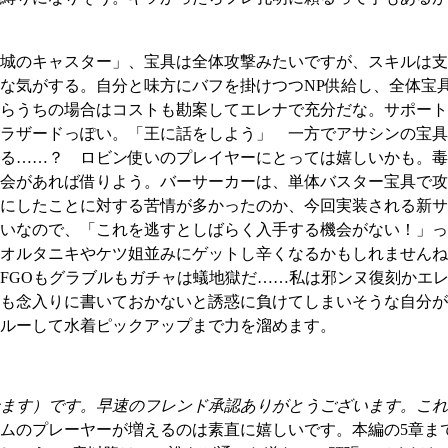
城のキャスター」、宝具は全体攻撃みたいですが、スキルは支
な気がする。自分と味方にバフを掛けつつNP供給し、全体宝
らうちの場合はコストも勘案してエレナで充分だな。サポート
ラザードっぽい。「王に話をしよう」 一方でアサシンの宝具
る……？ ロビン使いのプレイヤーにとっては嬉しいかも。毒
会があれば借りよう。バーサーカーは、単体バスター宝具で攻
にしたことに対する苦情が多かったのか、今回実装される新サ
いなので、「これを逃すとしばらく入手する機会がない！」っ
オルタニキやケツ姐並みにゲットし辛くなるかもしれませんね
FGOもグラブルもガチャは蟻地獄だ……私は邪ンヌ復刻かエ
も念入りに書いておかないと誘惑に負けてしまいそうな自分が
ルーして水着ピックアップまで力を溜めます。
ます）です。早速のフレンド承認ありがとうございます。これ
ムのプレーヤーが増えるのは素直に嬉しいです。本編の5章ま