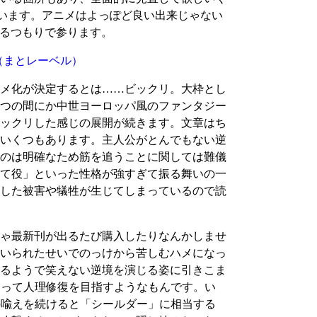
買います。アニメはよっぽど良い出来じゃない
するつもりで参ります。
（まとレーベル）
メ化が決定するとは……ビックリ。大枠とし
つの間にか中世ヨーロッパ風のファンタジー
ックリした感じの展開が続きます。文章はち
いくつもあります。主人公がとんでもない逆
のは明確なため筋を追うことに関しては難儀
て役」といった性格が強すぎて振る舞いの一
した被害や犠牲が生じてしまっているので読
ゃ最新刊が出るたび購入したりなんかしませ
いられたせいでのっけから苦しむハメになっ
るようで笑えない逆境を演じる姿に引きこま
使って人理修復を目指すようなもんです。い
の喩えを続けると「シールダー」に相当する