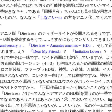
売された時点では打ち切りの可能性を濃厚に漂わせていたマイ
番好きなキャラである「因幡月夜」ちゃんにも見せ場が用意さ
いものだ。なんなら
『しなこいっ』
の方をアニメ化してくれて
。
メ版『Dies irae』のティザーサイトが公開されるそうで
パッケージ版を発売するそうで……さすがにもうウンザリしてきまし
Anniversary-』
、
『Dies irae ～Amantes amentes～ HD』
、そして正
されます。え？
『Dear My Friend』
？
『Imitation Lover』
？ 
だけで中身は一緒です。ワイド画面にも対応していますが、よ
前の旧バージョン（4：3）も併録されるため画面端の確認も可能で
ラロス新装版、ファーブラHD版、神咒、八命陣、万仙陣、イカ
収録されないので、コレクター向けとしては微妙ですね。神座
はGユウスケ原画じゃないのにGユウスケがパッケージイラス
定はややオトクですから、「正田作品にまったく触れたことがな
Dies irae』だけってんならアマアメのHD版を買うのが一
てなるであろうことはあらかじめ了承しておいてください。lig
売り出しても不思議じゃないが……というか、元のゲーム自体
演技が結構変わってたりします。録音状態が悪くて音割れして