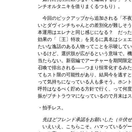
ンチオルタニキを借りまくるつもり）。
今回のピックアップから追加される「不夜
いとダヴィンチちゃんとの差別化が難しそう
本運用はエレナと同じ感じになる？ だった
効果の「〔王〕特攻」を見るに真名はシェエ
たいな逸話のある人物ってことを示唆してい
いるけど、選択肢が広がるという意味で。機
当たらない。新宿編でアーチャーを期間限定
召喚で排出される――つまり恒常化するみた
てもスト限の可能性があり、結局今を逃すと
って気持ちになっている人も多そう。ホント
呼符はなるべく貯める方針で行く、って何度
振がプチトラウマになっているので月末はス
・拍手レス。
先ほどフレンド承認をお願いした（※伏せ
いえいえ、こちらこそ。ハマっているゲー