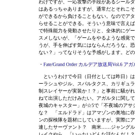
わけですが、一応攻撃の手段があるシールダ
はあるっちゃありますが、通常だとそれこそ
ができるから負けることもない。なのでアタ
らせることができる。そういう意味で言えば
で特殊能力を発動させたりと、全体的にゲー
スメしないが、「ゲームをやるような感覚で
うが、手を伸ばす気にはならんだろうな、恐
ない？」ってなりそうな予感がします。どの
・
Fate/Grand Order カルデア放送局Vol
というわけで今日（日付としては昨日）は
ーラシュやジル、スパルタクス、カリギュラ
制スレイヤーが実装か！？」と事前に騒がれ
ねて出演しただけみたい。アガルタに関して
夜城のキャスター」が☆5で「不夜城のアサ
な？ 「エルドラド」はアマゾンの奥地に存
ンの探検隊を題材にしていますが、実際にア
連したサーヴァント？ 南米……ジャングル
レイクやら、「いったいどんな話なんだ！？