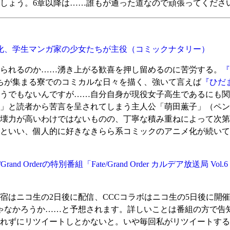
しょう。6章以降は……誰もが通った道なので頑張ってくださ
化、学生マンガ家の少女たちが主役
（コミックナタリー）
られるのか……湧き上がる歓喜を押し留めるのに苦労する。
『
ちが集まる寮でのコミカルな日々を描く、強いて言えば
『ひだ
うでもないんですが……自分自身が現役女子高生であるにも関
」と読者から苦言を呈されてしまう主人公「萌田薫子」（ペン
破壊力が高いわけではないものの、丁寧な積み重ねによって次
といい、個人的に好きなきらら系コミックのアニメ化が続いて
Grand Orderの特別番組「Fate/Grand Order カルデア放送
はニコ生の2日後に配信、CCCコラボはニコ生の5日後に開催だ
ゃなかろうか……と予想されます。詳しいことは番組の方で告
忘れずにリツイートしとかないと。いや毎回私がリツイートす