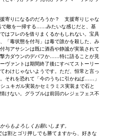
援寄りになるのだろうか？ 支援寄りじゃな
具で敵を一掃する……みたいな感じだと、基
ではフレのを借りまくるかもしれない。宝具
、「毒状態を付与」は毒で誰かを殺した、み
付与アサシンは既に酒呑や静謐が実装されて
撃力ダウンのデバフか……特に語ることが見
ーヴァントは期間終了後にすべてストーリー
てわけじゃないようです。ただ、恒常と言っ
。それを恐れて「今のうちに引かねば……」
レシュキガル実装かセミラミス実装まで石と
情けない。グラブルは前回のレジェフェス不
からもよろしくお願いします。
では割とゴリ押しでも勝てますから、好きな