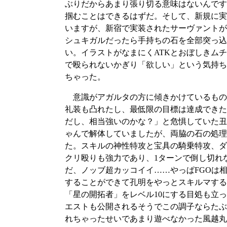
ぶりだからあまり張り切る意味はないんです
掴むことはできるはずだ。そして、新規に実
いますが、新宿で実装されたサーヴァントが
シュキガルだったら手持ちの石を全部突っ込
い。イラストがなまにくATKとおぼしきム
で殴られないかぎり「欲しい」という気持ち
ちゃった。
意識がアガルタの方に傾きかけているもの
礼装も凸れたし、最低限の目標は達成できた
だし、相当強いのかな？」と危惧していた丑
ゃんで解体していましたが、両脇の石の処理
た。スキルの神性特攻と宝具の騎乗特攻、ダ
クリ殴りも強力であり、1ターンで倒し切れ
だ、ノッブ超カッコイイ……やっぱFGOは
することができて孔明をやっとスキルマする
「星の開拓者」をレベル10にする目処も立
エストも公開されるそうでこの調子ならたぶ
れちゃったせいであまり遊べなかった風越丸