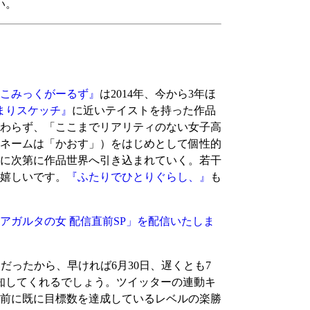
い。
こみっくがーるず』
は2014年、今から3年ほ
まりスケッチ』
に近いテイストを持った作品
わらず、「ここまでリアリティのない女子高
ネームは「かおす」）をはじめとして個性的
第に次第に作品世界へ引き込まれていく。若干
嬉しいです。
『ふたりでひとりぐらし、』
も
局 Vol.6 アガルタの女 配信直前SP」を配信いたしま
ったから、早ければ6月30日、遅くとも7
知してくれるでしょう。ツイッターの連動キ
る前に既に目標数を達成しているレベルの楽勝