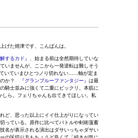
上げた焼津です、こんばんは。
解するカド』
、始まる前は全然期待していな
ていませんが、ここから一発逆転は難しそう
ていていまひとつノり切れない……軸が定ま
、のか？
『グランブルーファンタジー』
は最
の騎士並みに強くて二重にビックリ。本筋に
かしら。フェリちゃんも出てきてほしい。私
けれど、思った以上にイイ仕上がりになってい
切っている。原作に比べてバトルや剣術薀蓄
技名が表示される演出はダサいっちゃダサい
リーの区切り方もちょうど良くて「続きが気に