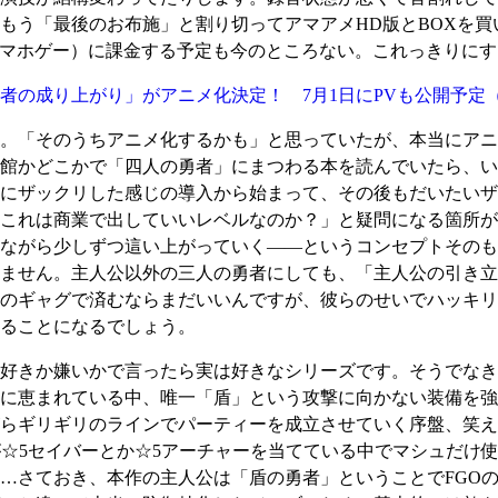
もう「最後のお布施」と割り切ってアマアメHD版とBOXを
（スマホゲー）に課金する予定も今のところない。これっきりに
者の成り上がり」がアニメ化決定！ 7月1日にPVも公開予定
。「そのうちアニメ化するかも」と思っていたが、本当にアニ
館かどこかで「四人の勇者」にまつわる本を読んでいたら、い
にザックリした感じの導入から始まって、その後もだいたいザ
これは商業で出していいレベルなのか？」と疑問になる箇所が
ながら少しずつ這い上がっていく――というコンセプトそのも
ません。主人公以外の三人の勇者にしても、「主人公の引き立
のギャグで済むならまだいいんですが、彼らのせいでハッキリ
ることになるでしょう。
好きか嫌いかで言ったら実は好きなシリーズです。そうでなき
に恵まれている中、唯一「盾」という攻撃に向かない装備を強
らギリギリのラインでパーティーを成立させていく序盤、笑え
が☆5セイバーとか☆5アーチャーを当てている中でマシュだけ
…さておき、本作の主人公は「盾の勇者」ということでFGO