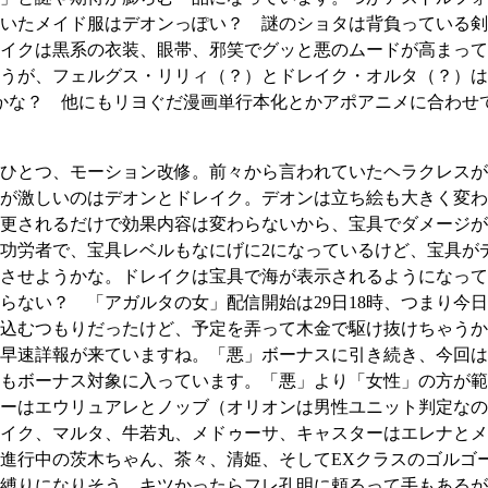
いたメイド服はデオンっぽい？ 謎のショタは背負っている剣
イクは黒系の衣装、眼帯、邪笑でグッと悪のムードが高まって
うが、フェルグス・リリィ（？）とドレイク・オルタ（？）は
かな？ 他にもリヨぐだ漫画単行本化とかアポアニメに合わせ
ひとつ、モーション改修。前々から言われていたヘラクレスが
が激しいのはデオンとドレイク。デオンは立ち絵も大きく変わって
更されるだけで効果内容は変わらないから、宝具でダメージが
功労者で、宝具レベルもなにげに2になっているけど、宝具が
させようかな。ドレイクは宝具で海が表示されるようになって
らない？ 「アガルタの女」配信開始は29日18時、つまり今
込むつもりだったけど、予定を弄って木金で駆け抜けちゃうか
早速詳報が来ていますね。「悪」ボーナスに引き続き、今回は
もボーナス対象に入っています。「悪」より「女性」の方が範
ーはエウリュアレとノッブ（オリオンは男性ユニット判定なの
イク、マルタ、牛若丸、メドゥーサ、キャスターはエレナとメ
進行中の茨木ちゃん、茶々、清姫、そしてEXクラスのゴルゴ
縛りになりそう。キツかったらフレ孔明に頼るって手もあるが