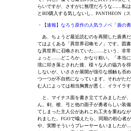
らいですが、さすがに無理だろうな……私は
とBD購入する気しないし、PANTHEON
・
【速報】なろう原作の人気ラノベ「盾の勇
あ、ちょうど最近読むのを再開した盾勇だ
てはよくある「異世界召喚モノ」です。図書
な異世界に召喚されていた……という、非常
ょっと……どころか、かなり粗い。「本当に
境に叩き落とされた後、様々な人の協力を得
しないが、いささか展開が強引な感触も否め
つ一つが不自然になっています。それがただ
む人によっては相当胸糞が悪く、イライラす
と、マイナス面を書き立ててみましたが、
ん。剣、槍、弓と他の面子が勇者らしい装備
てしまった主人公があれこれ工夫を重ねなが
れました。FGOで喩えたら、同期の初心者
や、実際そういうプレーヤーもいましたが…