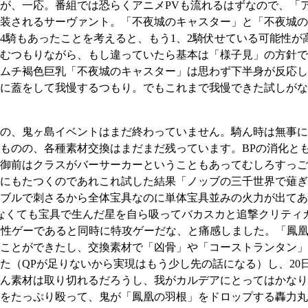
が、一応。番組では恐らくアニメPVも流れるはずなので、「
装されるサーヴァント。「不夜城のキャスター」と「不夜城の
4騎もあったことを考えると、もう1、2騎伏せている可能性が
むつもりながら、もし違っていたら基本は「様子見」の方針で
チムチ褐色巨乳「不夜城のキャスター」は思わず下半身が反応
に蓋をして我慢するつもり。でもこれまで我慢できた試しがな
の、鬼ヶ島イベントはまだ終わっていません。騎ん時は無事に
ものの、各種素材交換はまだまだ残っています。BPの消化とも
御前はクラスがバーサーカーということもあってむしろすっご
にもたつくのであれこれ試した結果「ノッブの三千世界で薙ぎ
ブルで刺さるから全体宝具なのに単体宝具並みの火力が出てあ
なくても宝具で生んだ星を自ら吸ってバカスカと追撃クリティ
相性ゲーであると同時に特攻ゲーだな、と痛感しました。「鳳
ことができたし、交換素材で「凶骨」や「コーストランタン」
った（QPが足りないから実現はもう少し先の話になる）し、2
ん素材は取り切れるだろうし、我がカルデアにとってはかなり
をたっぷり殴って、鬼が「鳳凰の羽根」をドロップする轟力丸