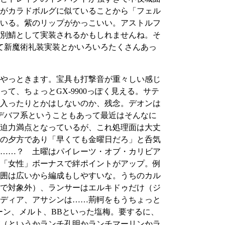
がカラドボルグに似ていることから「フェル
いる。紫のリップがかっこいい。アストルフ
別鯖として実装されるかもしれませんね。そ
て新魔術礼装実装とかいろいろたくさんあっ
やっときます。宝具も打撃音が重々しい感じ
、ちょっとGX-9900っぽく見える。サテ
入ったりとかはしないのか、残念。デオンは
デバフ系ということもあって最近はそんなに
迫力満点となっているが、これ処理面は大丈
日の夕方であり「早くても金曜日だろ」と呑気
……？ 土曜はパイレーツ・オブ・カリビア
「女性」ボーナスで絆ポイントがアップ。例
囲は広いから編成もしやすいな。うちのカル
で対象外）、ランサーはエルキドゥだけ（ジ
ディア、アサシンは……荊軻をもうちょっと
ーン、メルト、BBといった塩梅。要するに、
（というかランチ孔明かランチマーリンかラ