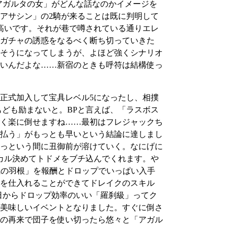
アガルタの女」がどんな話なのかイメージを
アサシン」の2騎が来ることは既に判明して
高いです。それが巷で噂されている通りエレ
ガチャの誘惑をなるべく断ち切っていきた
しそうになってしまうが、よほど強くシナリオ
いんだよな……新宿のときも呼符は結構使っ
正式加入して宝具レベル5になったし、相撲
ども励まないと。BPと言えば、「ラスボス
く楽に倒せますね……最初はフレジャックち
払う」がもっとも早いという結論に達しまし
っという間に丑御前が溶けていく。なにげに
カル決めてトドメをブチ込んでくれます。や
凰の羽根」を報酬とドロップでいっぱい入手
を仕入れることができてドレイクのスキル
0日からドロップ効率のいい「羅刹級」ってク
美味しいイベントとなりました。すぐに倒さ
の再来で団子を使い切ったら悠々と「アガル