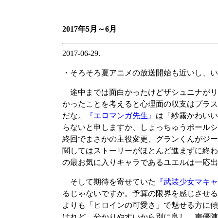
2017年5月～6月
2017-06-29.
・そろそろ夏アニメの放送開始も近いし、い
途中までは面白かったけどザシュニナがリ
かったことを考えると心理面の収支はプラス
だな。
『エロマンガ先生』
は「紗霧かわいい
らないと申しますか、しょっちゅうポール
終回でまさかの主役変更、グランくんがジー
関してはストーリーがほとんど進まずに終わ
の最お気に入りキャラであるユエルは一応出
そして期待を寄せていた
『武装少女マキャ
るじゃないですか。予算の限界を感じさせる
よりも「ヒロインの可愛さ」で魅せる方に傾
けれど、分かりやすいから別に良し。声優陣