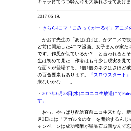
キャラ育てつつ騎ん時を大暴れさせてあげま
2017-06-19.
・
きらら4コマ「こみっくがーるず」アニメ
かおす先生の「あばばばば」がアニメで観
ど前に開始した4コマ漫画。女子まんが家た
です。作風が似ているか？ と言われるとそ
生は初めて見た 作者はもう少し現実を見て
な面々が登場する。1個1個のネタはさほど
の百合要素もあります。
『スロウスタート』
来ないかな……。
・
2017年6月28日(水)ニコニコ生放送にてFate/
す。
おっ、やっぱり配信直前ニコ生来たな。新宿
月3日には「アガルタの女」を開始するんじ
ャンペーンは成功報酬が聖晶石12個なんで