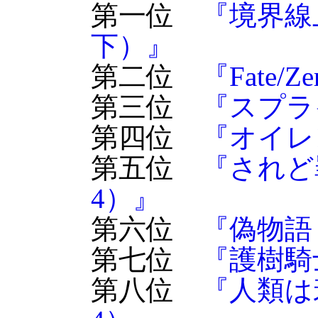
第一位
『境界線
下）』
第二位
『Fate/Ze
第三位
『スプラ
第四位
『オイレ
第五位
『されど
4）』
第六位
『偽物語
第七位
『護樹騎
第八位
『人類は