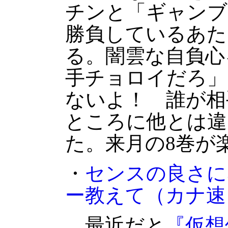
チンと「ギャンブ
勝負しているあた
る。闇雲な自負心
手チョロイだろ」
ないよ！ 誰が相
ところに他とは違
た。来月の8巻が
・
センスの良さに
ー教えて
（カナ速
最近だと
『仮想