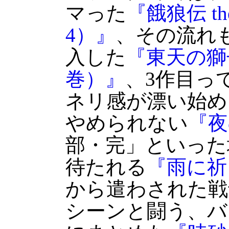
マった
『餓狼伝 the
4）』
、その流れ
入した
『東天の獅
巻）』
、3作目っ
ネリ感が漂い始め
やめられない
『夜
部・完」といった
待たれる
『雨に祈
から遣わされた戦
シーンと闘う、バ