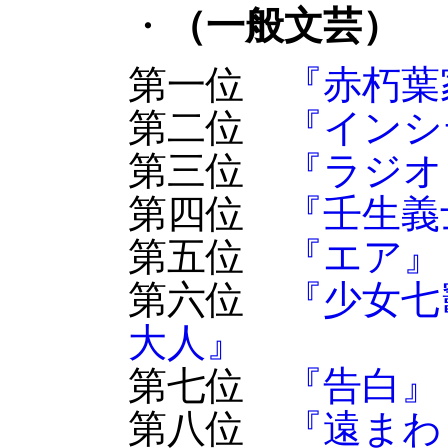
・
（一般文芸）
第一位
『赤朽葉
第二位
『インシ
第三位
『ラジオ
第四位
『壬生義
第五位
『エア』
第六位
『少女七
大人』
第七位
『告白』
第八位
『遠まわ