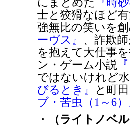
にまとめた
『時砂
士と狡猾なほど有
強無比の笑いを創
ーヴス』
、詐欺師
を抱えて大仕事を
ン・ゲーム小説
『
ではないけれど水
びるとき』
と町田
ブ・苦虫（1～6）
・
（ライトノベル