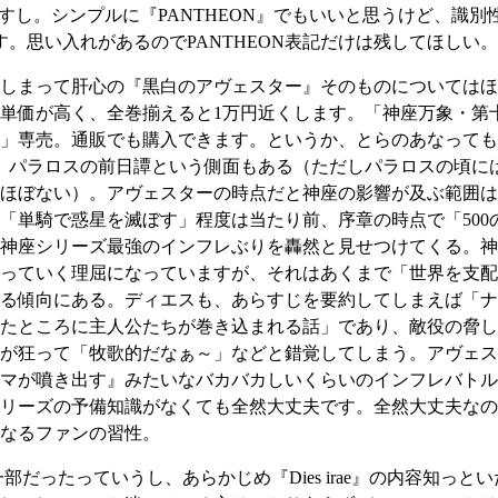
すし。シンプルに『PANTHEON』でもいいと思うけど、識別性
す。思い入れがあるのでPANTHEON表記だけは残してほしい。
しまって肝心の『黒白のアヴェスター』そのものについてはほ
単価が高く、全巻揃えると1万円近くします。「神座万象・第
」専売。通販でも購入できます。というか、とらのあなっても
、パラロスの前日譚という側面もある（ただしパラロスの頃に
ほぼない）。アヴェスターの時点だと神座の影響が及ぶ範囲は
「単騎で惑星を滅ぼす」程度は当たり前、序章の時点で「500
神座シリーズ最強のインフレぶりを轟然と見せつけてくる。神
っていく理屈になっていますが、それはあくまで「世界を支配
る傾向にある。ディエスも、あらすじを要約してしまえば「ナ
たところに主人公たちが巻き込まれる話」であり、敵役の脅し
が狂って「牧歌的だなぁ～」などと錯覚してしまう。アヴェスタ
マが噴き出す』みたいなバカバカしいくらいのインフレバトル
リーズの予備知識がなくても全然大丈夫です。全然大丈夫なの
なるファンの習性。
ON』の一部だったっていうし、あらかじめ『Dies irae』の内容