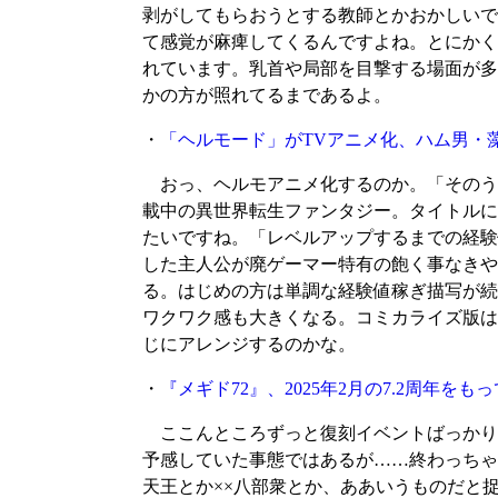
剥がしてもらおうとする教師とかおかしいで
て感覚が麻痺してくるんですよね。とにかく
れています。乳首や局部を目撃する場面が多
かの方が照れてるまであるよ。
・
「ヘルモード」がTVアニメ化、ハム男・
おっ、ヘルモアニメ化するのか。「そのう
載中の異世界転生ファンタジー。タイトルに
たいですね。「レベルアップするまでの経験
した主人公が廃ゲーマー特有の飽く事なきや
る。はじめの方は単調な経験値稼ぎ描写が続
ワクワク感も大きくなる。コミカライズ版は
じにアレンジするのかな。
・
『メギド72』、2025年2月の7.2周年
ここんところずっと復刻イベントばっかり
予感していた事態ではあるが……終わっちゃ
天王とか××八部衆とか、ああいうものだと