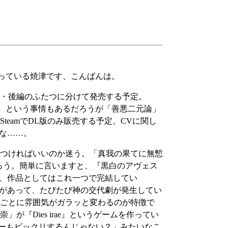
っている焼津です、こんばんは。
・後編のふたつに分けて発売する予定。
ら、という事情もあるだろうが「善悪二元論」
eamでDL版のみ販売する予定。CVに関し
たな……。
つければいいのか迷う。「真我の果てに無慙
ろう。簡単に言いますと、『黒白のアヴェス
が、作品としてはこれ一つで完結してい
』があって、たびたび神の交代劇が発生してい
ごとに雰囲気がガラッと変わるのが特徴で
『Dies irae』というゲームを作ってい
ーヤーもビックリするんじゃない？」みたいなこ