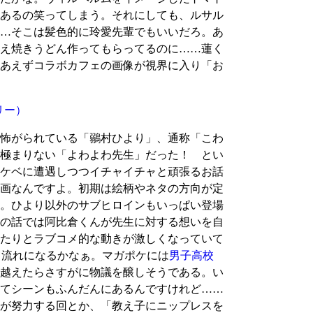
あるの笑ってしまう。それにしても、ルサル
…そこは髪色的に玲愛先輩でもいいだろ。あ
え焼きうどん作ってもらってるのに……蓮く
あえずコラボカフェの画像が視界に入り「お
リー）
怖がられている「鶸村ひより」、通称「こわ
極まりない「よわよわ先生」だった！ とい
ケベに遭遇しつつイチャイチャと頑張るお話
画なんですよ。初期は絵柄やネタの方向が定
。ひより以外のサブヒロインもいっぱい登場
の話では阿比倉くんが先生に対する想いを自
たりとラブコメ的な動きが激しくなっていて
て流れになるかなぁ。マガポケには
男子高校
越えたらさすがに物議を醸しそうである。い
てシーンもふんだんにあるんですけれど……
が努力する回とか、「教え子にニップレスを