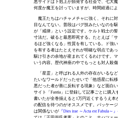
悪サイドは下剋上が頻発する社会で、七大魔
何度か魔王を討っていますが、時間経過によ
魔王たちはハチャメチャに強く、それに対
目なんてない。普段はバグ技みたいなのを駆
が「戒律」という設定です。ケルト戦士の誓
寸法だ。破ると最悪即死する。たとえば「サ
るほど強くなる」性質を有している。ド強い
を有する者はたとえそれが明確な弱点であっ
駆け引きの余地が産まれてくるわけです。マ
いう内容。歴代神座の中でもっとも対人殺傷
「星霊」と呼ばれる人外の存在がいるなど
たいなワールドだったせいで「他惑星に転移
悪だった者が善に反転する現象）など面白い
サイト「Fantia」に登録して記事ごとに購
書いたが全巻揃えると1万円近くするうえ本
の配信を待つのがオススメです。パッケージ
は関係ないが
『Dies irae ～Acta e
ては「正田崇氏考案」とのこと、ナハツェー