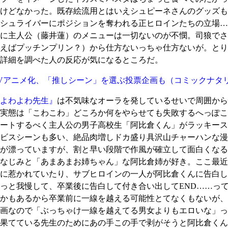
けどなかった。既存絵流用とはいえシュピーネさんのグッズも
シュライバーにポジションを奪われる正ヒロインたちの立場…
に主人公（藤井蓮）のメニューは一切ないのが不憫。司狼でさ
えばプッチンプリン？）から仕方ないっちゃ仕方ないが。とり
詳細を調べた人の反応が気になるところだ。
Vアニメ化、「推しシーン」を選ぶ投票企画も
（コミックナタ
よわよわ先生』
は不気味なオーラを発しているせいで周囲から
実態は「こわこわ」どころか何をやらせても失敗するへっぽこ
ートするべく主人公の男子高校生「阿比倉くん」がラッキース
ビスシーンも多い、絶品肉増しドカ盛り具沢山チャーハンな漫
が漂っていますが、割と早い段階で作風が確立して面白くなる
なじみと「あまあまお姉ちゃん」な阿比倉姉が好き。ここ最近
に惹かれていたり、サブヒロインの一人が阿比倉くんに告白し
っと我慢して、卒業後に告白して付き合い出してEND……っ
とかもあるから卒業前に一線を越える可能性とてなくもないが、
画なので「ぶっちゃけ一線を越えてる男女よりもエロいな」っ
果てている先生のためにあの手この手で剥がそうと阿比倉くん