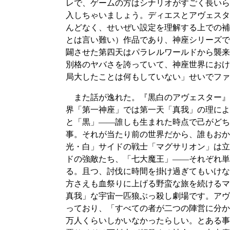
レで、ゲームの方はシナリオがすごく長いら
入しちゃいましょう。ディエスとアヴェスタ
んどなく、せいぜい設定を理解する上での補
とは言い難い）作品であり、神座シリーズで
闢させた第四天はパラレルワールドから襲来
別格のヤバさを誇っていて、神座世界におけ
局大したことは何もしていない」せいでファ
また話が逸れた。『黒白のアヴェスター』
界「第一神座」では第一天「真我」の理によ
と「黒」――誰しも生まれた時点で己がどち
事。それが当たり前の世界だから、誰もおか
光・白」サイドの戦士「マグサリオン」は立
ドの強敵たち、「七大魔王」――それぞれ単
る。且つ、討伐に時間を掛け過ぎてもいけな
方さえも血祭りに上げる野蛮な旅を続けるマ
真我」な宇宙一匹狼ぶっ殺し劇場です。アヴ
っており、「すべての者が二つの陣営に分か
万人くらいしかいなかったらしい。とある事