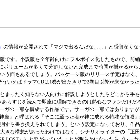
』
の情報が公開されて「マジで出るんだな……」と感慨深くな
版です。小説版を全年齢向けにフルボイス化したもので、前編
。単純にボリュームが多くて分割しないと完成まで時間が掛かるか
う面もあるでしょう。パッケージ版のリリース予定はなく、St
そういえばドラマCDは1巻が出たきりで2巻目以降が来なかっ
とまったく知らない人向けに解説しようとしたらどこから手を
うあらすじを読んで即座に理解できるのは熱心なファンだけだ
サーガの一部を構成する作品です。サーガの一部ではあります
『神座』と呼ばれる『そこに至った者が神に成れる特殊な領域
則すら書き換えられてしまう」という設定になっており、作品
きな構想があったわけではなく、シナリオライターの「正田崇」が
ISE LOST』）と繋がっていたことが明らかになったらプレ