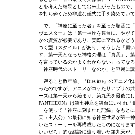
とを考えた結果として出来上がったもので、
を打ち砕くため非道な儀式に手を染めていて
で、「神座に至った者」を至った順番に「
ヴェスター』は「第一神座を舞台に、やがて
かの資質が必要であり、実際に至れるかどう
づく型（スタイル）があり、そうした「願い
す。第一天となった神格の理は「真我」、第
を言っているのかよくわからない」ってなる
一神座時代のストーリーなのか」と容易に読
遡ること数年前、『Dies irae』のアニメ化
ったのですが、アニメがコケたりアプリの共
ーズは第一天から始まり、第九天を最後にして
PANTHEON』は第七神座を舞台にいず
ーを使って「神座に刻まれた記録」をもとに
天（主人公）の最初に知る神座世界が第一神座で
いたストーリーを再構成したものになります。『
いいだろ」的な結論に辿り着いた第九天が、