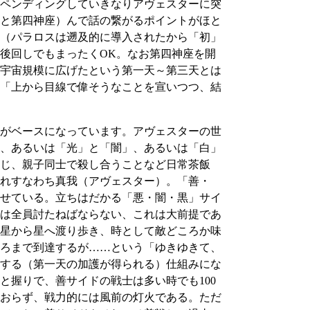
ペンディングしていきなりアヴェスターに突
と第四神座）んで話の繋がるポイントがほと
（パラロスは遡及的に導入されたから「初」
後回しでもまったくOK。なお第四神座を開
宇宙規模に広げたという第一天～第三天とは
は「上から目線で偉そうなことを宣いつつ、結
がベースになっています。アヴェスターの世
、あるいは「光」と「闇」、あるいは「白」
じ、親子同士で殺し合うことなど日常茶飯
れすなわち真我（アヴェスター）。「善・
せている。立ちはだかる「悪・闇・黒」サイ
は全員討たねばならない、これは大前提であ
星から星へ渡り歩き、時として敵どころか味
ろまで到達するが……という「ゆきゆきて、
する（第一天の加護が得られる）仕組みにな
握りで、善サイドの戦士は多い時でも100
ておらず、戦力的には風前の灯火である。ただ