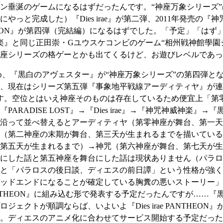
涎のゲームになるはずだったんです。“神座万象シリーズ”は200
にやっと完成した）『Dies irae』が第二弾、2011年発売の『神
PANTHEON』が第四弾（完結編）になるはずでした。「予定」「
神威神楽』と同じ正田崇・Gユウスケコンビのゲーム“相州戦神館學
座シリーズの格ゲーとかも出てくるけど、お遊びレベルであっ
ャったため、『黒白のアヴェスター』が“神座万象シリーズ”の第四弾とな
、現在はシリーズ第五弾『事象地平戦線アーディティヤ』が連
す。空位とはいえ神座そのものは存在しているため便宜上「第
RADISE LOST』→『Dies irae』→『神咒神威神楽
沿って並べ替えるとアーディティヤ（第零神座が舞台、第一天
（第二神座の末期が舞台、第三天が生まれるまでを描いている
第五天が生まれるまで）→神咒（第六神座が舞台、第七天が生
にした話と第五神座を舞台にした話は現状ありません（パラロ
と「パラロスの後日談、ディエスの前日譚」という性格が強く
ッドエンドになることが確定している胸糞の悪いストーリー」
e PANTHEON』に組み込む形で発表する予定だったんですが…
ェクトが順調ならば、いよいよ『Dies irae PANTHEO
ディエスのアニメ化に合わせてサービス開始する予定だったから『