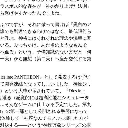
ラスボス的な存在が「神の創り上げた法則」
ら繋げやすかったんですよね。
ぶのですが、それに倣って書けば『黒白のア
誰でも到達できるわけではなく、最低限何ら
と呼ぶ。神格にはそれぞれの理念や渇望に基
いる。ぶっちゃけ、あだ名のようなもんで
へ至る」という、予備知識のない方だと「何
一天）から無慙（第二天）へ座が交代する第
irae PANTHEON』として発表するはずだ
て開発凍結となってしまいました。神座シリ
う大枠が示されていて、『Dies irae
振り返る（感覚的には超高性能なシミュレータ
…そんなゲームに仕上がる予定でした。第九
EON』の第一部として公開される手筈になって
を疑似体験して「神座なんてモノぶっ壊した方が
対決する――という“神座万象シリーズ”の振