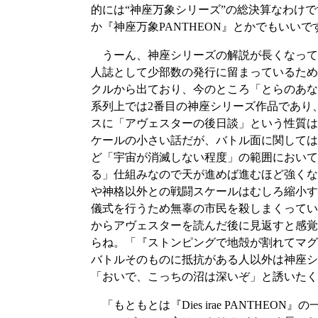
的には“神座万象シリーズ”の総決算なわけで
か『神座万象PANTHEON』とかでもいいで
うーん、神座シリーズの解説が長くなって
人誌として少部数の発行に留まっているため
クルから出ており、今のところ「とらのあな
系列上では2番目の神座シリーズ作品であり
スに「アヴェスターの後日談」という性質は
ケールの小さい話だが、バトル面に関しては
ど「宇宙が消滅しない程度」の範囲において
る」仕組みなので天が進めば進むほど強くな
や神格以外との戦闘スケールはむしろ縮小す
儀式を行うため無辜の市民を殺しまくってい
からアヴェスターを読んだ後に見返すと感覚
らね。「『ストンピングで地殻が割れてマグ
バトルそのものに抵抗がある人以外は神座シ
「おいで、こっちの沼は深いぞ」と誘いたく
「もともとは『Dies irae PANTHE