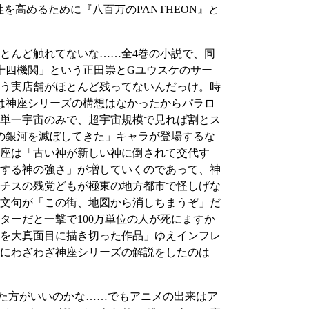
を高めるために『八百万のPANTHEON』と
とんど触れてないな……全4巻の小説で、同
十四機関」という正田崇とGユウスケのサー
う実店舗がほとんど残ってないんだっけ。時
は神座シリーズの構想はなかったからパラロ
単一宇宙のみで、超宇宙規模で見れば割とス
の銀河を滅ぼしてきた」キャラが登場するな
座は「古い神が新しい神に倒されて交代す
する神の強さ」が増していくのであって、神
チスの残党どもが極東の地方都市で怪しげな
文句が「この街、地図から消しちまうぞ」だ
ーだと一撃で100万単位の人が死にますか
を大真面目に描き切った作品」ゆえインフレ
にわざわざ神座シリーズの解説をしたのは
知っといた方がいいのかな……でもアニメの出来はア