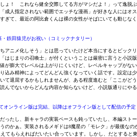
しょ！ これなら健全交際してる方がマシだよ！」って逸脱ぶ
「成人指定されない範囲でエッチな漫画」が好きな人にはオス
すぎて、最近の阿比倉くんは裸の女性がそばにいても動じなく
藻・鉄田猿児がお祝い
（コミックナタリー）
ちアニメ化しそう」とは思っていたけど本当にするとビックリ
「はじまりの召喚士」が付くということは厳密に言うと小説版
値が膨大でレベルは上がりにくいけど、レベルキャップがない
り込み精神によってどんどん強くなっていく話です。設定は少
いて退屈するかもしれませんが、ある程度進むと「ここがどう
読んでないからどんな内容か知らないけど、小説版通りにやる
をもってオンライン版は完結、以降はオフライン版として配信の予定
だったし、新キャラの実装ペースも鈍っていたし、本編ストー
うのかぁ。実装されるメギドは8魔星の「モレク」が最後なの
捉えてもらえればだいたい合っています。しかし、だとすると