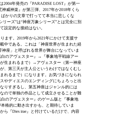
4年発売の『PARADISE LOST』が第一
咒神威神楽』が第三弾、2017年か2018年くら
はず」ばかりの文章で打ってて本当に悲しくな
園シリーズ”は“神座万象シリーズ”とは完全に別
て設定的な接続はない。
ります。2019年から2021年にかけて支援サ
載中である。これは「神座世界が生まれた経
零神座」と呼ばれる世界が舞台になっていま
』→『黒白のアヴェスター』→『事象地平戦線アー
が生まれるまで）→アヴェスター（第一神座
が、第三天が主人公というわけではなくむし
まれるまで）になります。お気づきになられ
スやディエスのエンディングにちょろっと出
なりすぎるし、第五神座はジャンル的には
なので単独の作品として成立させることが難
…『黒白のアヴェスター』のゲーム版と『事象地
N』が本格的に動き出すかも、と期待していま
Dies irae』と付けているだけで、内容