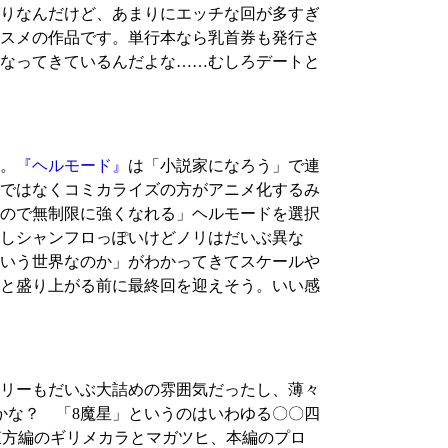
りなんだけど、あまりにエッチな回が多すぎ
スメの作品です。単行本なら乳首券も発行さ
なってきているんだよな……むしろデートと
。
『ヘルモード』
は「小説家になろう」で連
ではなくコミカライズの方がアニメ化するみ
ので無制限に強くなれる」ヘルモードを選択
しシャンフロっぽいけどノリはだいぶ異な
いう世界なのか」がわかってきてスケールや
と盛り上がる前に最終回を迎えそう。いい感
リーもだいぶ大詰めの雰囲気だったし、薄々
かな？ 「8魔星」というのはいわゆる〇〇四
東方編のギリメカラとマガツヒ、本編のプロ