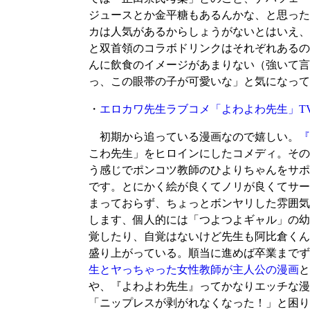
ジュースとか金平糖もあるんかな、と思った
カは人気があるからしょうがないとはいえ、
と双首領のコラボドリンクはそれぞれあるの
んに飲食のイメージがあまりない（強いて言
っ、この眼帯の子が可愛いな」と気になって
・
エロカワ先生ラブコメ「よわよわ先生」T
初期から追っている漫画なので嬉しい。
『
こわ先生」をヒロインにしたコメディ。その
う感じでポンコツ教師のひよりちゃんをサポ
です。とにかく絵が良くてノリが良くてサー
まっておらず、ちょっとボンヤリした雰囲気
します、個人的には「つよつよギャル」の幼
覚したり、自覚はないけど先生も阿比倉くん
盛り上がっている。順当に進めば卒業までず
生とヤっちゃった女性教師が主人公の漫画
や、『よわよわ先生』ってかなりエッチな漫
「ニップレスが剥がれなくなった！」と困り