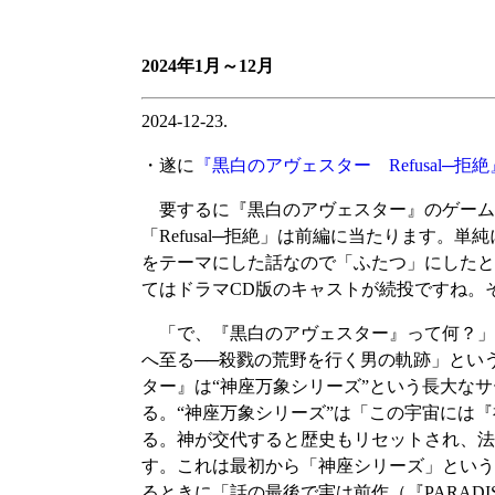
2024年1月～12月
2024-12-23.
・遂に
『黒白のアヴェスター Refusal─拒絶
要するに『黒白のアヴェスター』のゲーム
「Refusal─拒絶」は前編に当たります
をテーマにした話なので「ふたつ」にしたとい
てはドラマCD版のキャストが続投ですね。
「で、『黒白のアヴェスター』って何？」
へ至る──殺戮の荒野を行く男の軌跡」とい
ター』は“神座万象シリーズ”という長大な
る。“神座万象シリーズ”は「この宇宙には
る。神が交代すると歴史もリセットされ、法
す。これは最初から「神座シリーズ」という大
るときに「話の最後で実は前作（『PARAD