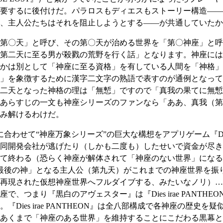
要するに後付けだ。パラロスもディエスもストーリー構造――
、主人公たちはそれを阻止しようとする――が共通していたか
第〇天」と呼び、その第〇天が治める世界を「第〇神座」と呼
第二天に至る男が殺戮の荒野を行く話」となります。神座には
かは別として「神座に至る資格」を有している人間を「神格」
」を象徴するために漢字二文字の熟語で表すのが通例となって
二天となった神格の理は「無慙」ですので「真我の果てに無慙
あらすじの一文も神座シリーズのファンなら「ああ、真我（第
み解けるわけだ。
に合わせて“神座万象シリーズ”の巨大な構想をアプリゲーム『Dies 
同開発会社が逃げたり（しかも二度も）したせいで資金が尽き
終わる（恐らく神座が解体されて「神座のない世界」になる）とい
れ「最後の神」となる主人公（第九天）がこれまでの神座世界を
再現された仮想神座世界へフルダイブする、みたいなノリ）…
、つまり『黒白のアヴェスター』は『Dies irae PANTH
Dies irae PANTHEON』は全八部構成で各神座の歴史
あくまで「神座のある世界」を維持することにこだわる黒幕と