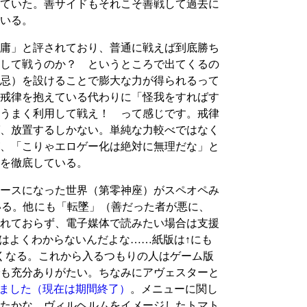
ていた。善サイドもそれこそ善戦して過去に
いる。
庸」と評されており、普通に戦えば到底勝ち
して戦うのか？ というところで出てくるの
忌）を設けることで膨大な力が得られるって
戒律を抱えている代わりに「怪我をすればす
うまく利用して戦え！ って感じです。戒律
、放置するしかない。単純な力較べではなく
、「こりゃエロゲー化は絶対に無理だな」と
を徹底している。
ースになった世界（第零神座）がスペオペみ
いる。他にも「転墜」（善だった者が悪に、
れておらず、電子媒体で読みたい場合は支援
ことはよくわからないんだよな……紙版は↑にも
くなる。これから入るつもりの人はゲーム版
も充分ありがたい。ちなみにアヴェスターと
されていました（現在は期間終了）
。メニューに関し
たかな。ヴィルヘルムをイメージしたトマト