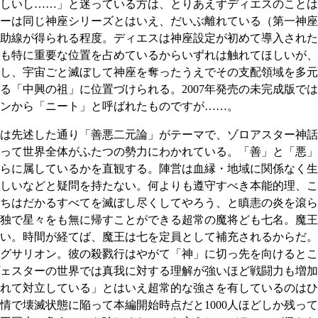
しいし……」と迷っている方は、とりあえずディエスのことは
ーは同じ神座シリーズとはいえ、だいぶ離れている（第一神座
助線が得られる程度。ディエスは神座設定が初めて導入された
も特に重要な位置を占めているからいずれは触れてほしいが、
し、宇宙ごと滅ぼして神座を奪ったうえでその支配領域を多元
る「中興の祖」に位置づけられる。2007年発売の未完成版で
ンから「ニート」と呼ばれたものですが……。
は先述した通り「善悪二元論」がテーマで、ゾロアスター神話
って世界全体がふたつの勢力にわかれている。「善」と「悪」
らに属しているかを直観する。陣営は血縁・地域に関係なく生
しいなどと疑問を持たない。何よりも遵守すべき本能的理、こ
ちはだかるすべてを滅ぼし尽くしてやろう、と瞋恚の炎を滾ら
独で星々をも無に帰すことができる超常の魔将ども七名。魔王
い。時間が経てば、魔王は七を定員として補充されるからだ。
グサリオン。彼の殺戮行はやがて「神」に切っ先を向けるとこ
ェスターの世界では真我に対する理解が強いほど戦闘力も増加
れて対立している」とはいえ超常的な強さを有しているのはひと
情で壊滅状態に陥って本編開始時点だと1000人ほどしか残っ