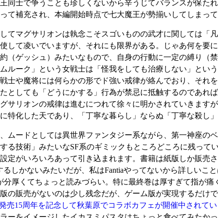
王同士で争うことも珍しくないから辛うじてバランスが保たれ
って補充され、本編開始時点で七大魔王が勢揃いしてしまって
してマグサリオンは執念こそスゴいものの武才に関しては「凡
使して凌いでいますが、それにも限界がある。じゃあ何を要に
約（ゲッシュ）みたいなもので、自身の行動に一定の縛り（禁
ムルーク」という女戦士は「怪我をしても治療しない」という
戦士や魔将には何らかの形でド強い戒律が絡んでおり、それを
たとしても「どうにかする」行為が禁忌に抵触するのであれば
グサリオンの戒律は進むにつれて徐々に明かされていきますが
に特化した天であり、「丁寧な暮らし」ならぬ「丁寧な殺し」
、ムードとしては異世界ファンタジー系ながら、第一神座のベ
する技術」みたいなSF系のギミックもところどころに残って
設定がいろいろあって引き込まれます。書籍は紙版しか販売さ
入するしかないみたいだが、私はFantiaやってないから詳しい
が分厚くてちょっと読みづらい。特に最終巻は厚すぎて指が痛
版の販売がないのは少し残念だが、ゲーム版が実現するだけで
st Fabula～』発売15周年を記念して秋葉原でコラボカフェが開催中
ラーをイメージしたイカスミパスタはちょっと食べてみたかっ