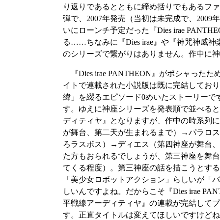
り返りであるとともに締め括りでもあるファン垂
弾で、2007年発売（当初は未完成で、2009年
いにローンチ予定だった『Dies irae 
る……ちなみに『Dies irae』や『神咒
のシリーズで繋がりはありません。作中に神
『Dies irae PANTHEON』がポシ
イトで連載された小説版は既に完結しており
緯」を綴るエピソード0めいたストーリーで
す。ゆえに神座シリーズを発表順で並べると『PA
ディティヤ』となりますが、作中の時系列に
が舞台、第二天が生まれるまで）→パラロス
ろラスボス）→ディエス（第四神座が舞台、
た方もおられるでしょうが、第三神座を舞台
てくる程度）。第三神座の話を描こうとする
「美少女ロボットアクション」らしいが「バ
しいんですよね。だからこそ『Dies ira
平戦線アーディティヤ』の連載が完結してプロジ
す。正直タイトルは変えてほしいですけどね。