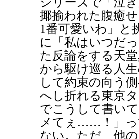
シリーズで「泣き
揶揄われた腹癒せ
1番可愛いわ」と
に「私はいつだっ
た反論をする天堂
から駆け巡る人生
して約束の向う側
へし折れる東京タ
でこうして書いて
メてぇ……！」っ
ない。ただ、他の