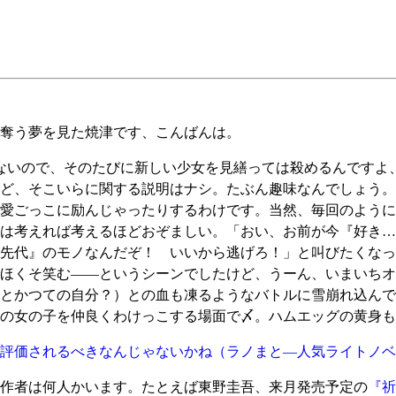
奪う夢を見た焼津です、こんばんは。
ないので、そのたびに新しい少女を見繕っては殺めるんですよ
ど、そこいらに関する説明はナシ。たぶん趣味なんでしょう。
愛ごっこに励んじゃったりするわけです。当然、毎回のように
は考えれば考えるほどおぞましい。「おい、お前が今『好き…
先代』のモノなんだぞ！ いいから逃げろ！」と叫びたくなっ
ほくそ笑む――というシーンでしたけど、うーん、いまいちオ
とかつての自分？）との血も凍るようなバトルに雪崩れ込んで
の女の子を仲良くわけっこする場面で〆。ハムエッグの黄身も
評価されるべきなんじゃないかね
（ラノまと―人気ライトノベ
作者は何人かいます。たとえば東野圭吾、来月発売予定の
『祈