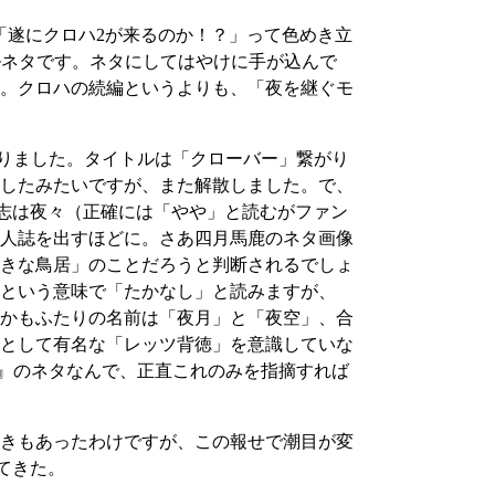
ょうし、「遂にクロハ2が来るのか！？」って色めき立
ルネタです。ネタにしてはやけに手が込んで
。クロハの続編というよりも、「夜を継ぐモ
がありました。タイトルは「クローバー」繋がり
したみたいですが、また解散しました。で、
仁村有志は夜々（正確には「やや」と読むがファン
人誌を出すほどに。さあ四月馬鹿のネタ画像
きな鳥居」のことだろうと判断されるでしょ
という意味で「たかなし」と読みますが、
かもふたりの名前は「夜月」と「夜空」、合
として有名な「レッツ背徳」を意識していな
int』のネタなんで、正直これのみを指摘すれば
きもあったわけですが、この報せで潮目が変
ってきた。