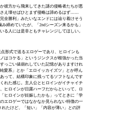
か彼方から飛来してきた謎の侵略者たちが悪
さえ壊せばひとまず侵略は諦めるはず……
完全勝利」みたいなエンドには辿り着けそう
み締めていたが、「2ndシーズン来るかも」
いる人には是非ともチャレンジしてほしい。
して対視点形式で送るエロゲーであり、ヒロインも
ノはコケる」というジンクスが根強かった当
すっごい値崩れしていた記憶がありますけれ
「純愛系」とか「エロイッカイズツ」とか呼ん
あって、結構印象に残ってるソフトなんです
くれた感じ。主人公とヒロインがイチャイチ
、ヒロインが日露ハーフだからといって、ロ
「ヒロインが妊娠したかも」ってときに「学
のエロゲーではなかなか見られない特徴の一
されたけど、「短い」「内容が薄い」との評