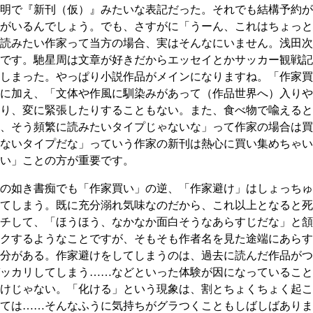
明で『新刊（仮）』みたいな表記だった。それでも結構予約が
がいるんでしょう。でも、さすがに「うーん、これはちょっと
読みたい作家って当方の場合、実はそんなにいません。浅田次
です。馳星周は文章が好きだからエッセイとかサッカー観戦記
しまった。やっぱり小説作品がメインになりますね。「作家買
に加え、「文体や作風に馴染みがあって（作品世界へ）入りや
り、変に緊張したりすることもない。また、食べ物で喩えると
、そう頻繁に読みたいタイプじゃないな」って作家の場合は買
ないタイプだな」っていう作家の新刊は熱心に買い集めちゃい
い」ことの方が重要です。
の如き書痴でも「作家買い」の逆、「作家避け」はしょっちゅ
てしまう。既に充分溺れ気味なのだから、これ以上となると死
チして、「ほうほう、なかなか面白そうなあらすじだな」と頷
クするようなことですが、そもそも作者名を見た途端にあらす
分がある。作家避けをしてしまうのは、過去に読んだ作品がつ
ッカリしてしまう……などといった体験が因になっていること
けじゃない。「化ける」という現象は、割とちょくちょく起こ
ては……そんなふうに気持ちがグラつくこともしばしばありま