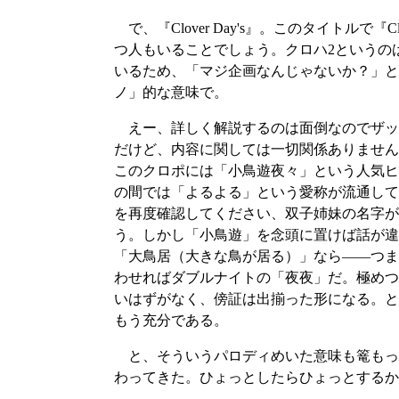
で、『Clover Day's』。このタイトルで『
つ人もいることでしょう。クロハ2というの
いるため、「マジ企画なんじゃないか？」と
ノ」的な意味で。
えー、詳しく解説するのは面倒なのでザックリ
だけど、内容に関しては一切関係ありません
このクロポには「小鳥遊夜々」という人気ヒロイ
の間では「よるよる」という愛称が流通して
を再度確認してください、双子姉妹の名字が
う。しかし「小鳥遊」を念頭に置けば話が違
「大鳥居（大きな鳥が居る）」なら――つま
わせればダブルナイトの「夜夜」だ。極めつ
いはずがなく、傍証は出揃った形になる。という
もう充分である。
と、そういうパロディめいた意味も篭もっ
わってきた。ひょっとしたらひょっとするかもしれ