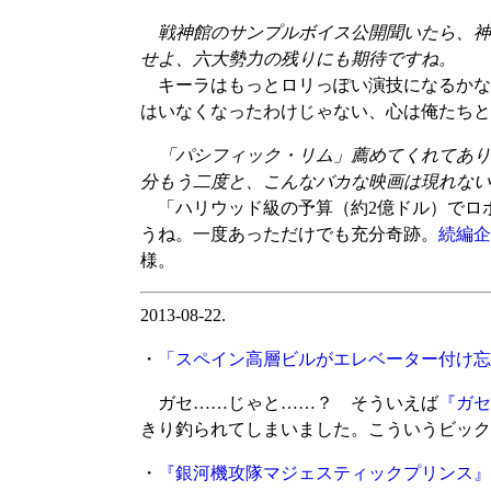
戦神館のサンプルボイス公開聞いたら、神
せよ、六大勢力の残りにも期待ですね。
キーラはもっとロリっぽい演技になるかな
はいなくなったわけじゃない、心は俺たちと
「パシフィック・リム」薦めてくれてあり
分もう二度と、こんなバカな映画は現れない
「ハリウッド級の予算（約2億ドル）でロ
うね。一度あっただけでも充分奇跡。
続編企
様。
2013-08-22.
・
「スペイン高層ビルがエレベーター付け忘
ガセ……じゃと……？ そういえば
『ガセ
きり釣られてしまいました。こういうビック
・
『銀河機攻隊マジェスティックプリンス