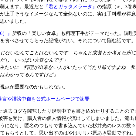
萌えます。最近だと
『君とガッタメラータ』
の指原（♂、3巻
が上手そうなイメージなんて全然ないのに、実は手料理が得意
思いました。
6）』
所収の「楽しい食卓」も料理下手がテーマだった。調理
を食べさせてもらった記憶がない。それについて悩む話です。
じないなんてことはないんです ちゃんと栄養とか考えた所に
だし いっぱい大変なんです」
みたいに 料理が出来ない人がいたって当たり前ですよね 私
はわかってるんですけど」
視点が重要なのかもしれない。
る暴言や誹謗中傷を公式ホームページで謝罪
ちした過去ログを閲覧したり規制中でも書き込めたりすることので
被害を受け、購入者の個人情報が流出してしまいました。流出
うになり、匿名のつもりで書き込んでいた杉井光のレスの数々
てもらうとして、思い出すのはやはりリバ原あき騒動ですね。も