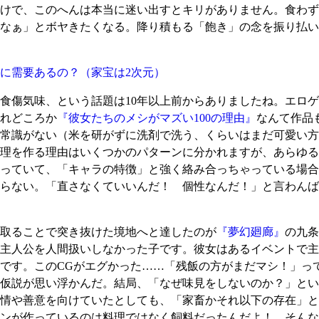
けで、このへんは本当に迷い出すとキリがありません。食わず
なぁ」とボヤきたくなる。降り積もる「飽き」の念を振り払い
に需要あるの？
（家宝は2次元）
傷気味、という話題は10年以上前からありましたね。エロゲ
れどころか
『彼女たちのメシがマズい100の理由』
なんて作品
常識がない（米を研がずに洗剤で洗う、くらいはまだ可愛い方
理を作る理由はいくつかのパターンに分かれますが、あらゆる
っていて、「キャラの特徴」と強く絡み合っちゃっている場合
らない。「直さなくていいんだ！ 個性なんだ！」と言わんば
取ることで突き抜けた境地へと達したのが
『夢幻廻廊』
の九条
主人公を人間扱いしなかった子です。彼女はあるイベントで主
です。このCGがエグかった……「残飯の方がまだマシ！」っ
仮説が思い浮かんだ。結局、「なぜ味見をしないのか？」とい
情や善意を向けていたとしても、「家畜かそれ以下の存在」と
ンが作っているのは料理ではなく飼料だったんだよ！ そんな