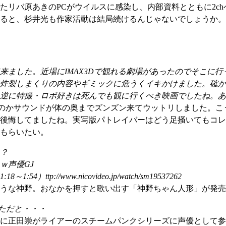
たリバ原あきのPCがウイルスに感染し、内部資料とともに2c
ると、杉井光も作家活動は結局続けるんじゃないでしょうか。
ました。近場にIMAX3Dで観れる劇場があったのでそこに行
炸裂しまくりの内容やギミックに危うくイキかけました。確か
逆に特撮・ロボ好きは死んでも観に行くべき映画でしたね。あ
のかサウンドが体の奥までズンズン来てウットリしました。こ
後悔してましたね。実写版パトレイバーはどう足掻いてもコレ
もらいたい。
？
ｗ声優GJ
://www.nicovideo.jp/watch/sm19537262
うな神野。おなかを押すと歌い出す「神野ちゃん人形」が発売
しただと・・・
に正田崇がライアーのスチームパンクシリーズに声優として参