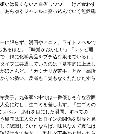
嫌いは良くないと自省しつつ、「けど食わず
、あらゆるジャンルに突っ込んでいく無鉄砲
ーに限らず、漫画やアニメ、ライトノベルで
もあるほど。「味覚がおかしい」「レシピ通
で、鍋に化学薬品をブチ込む娘までいる）」
タイプに共通しているのは「基本的に上達し
がほとんど。「カミナリが苦手」とか「高所
かりの勢い。反省も自覚もなくただひたすら
祐美子。九条家の中では一番優しそうな雰囲
人公に対し、生ゴミを差し出す。「生ゴミの
てレベル。あれを目にした瞬間、すべての
う疑問は主人公とヒロインの関係を対等と見
して認識していたならば、味見なんて真似は
珍説はさておき、「料理が下手かと思ったら