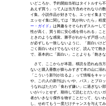
いどころか、予約開始当初はタイトルすら不
あえず買う」って人は当方含めそれなりの数
イ集。小説作品が好きでも、エッセイ集まで
エッセイ集に関しては「気が向いたら」程度
ー・ガイド』
は興趣をそそられずスルーして
性が高く、買う前に安心感を得られる」こと
ときのような感覚。勝手がわからず戸惑った
が必ずしも一致しないように、「面白いけど
ごく面白いわけでもないけど、読んでて飽き
で、基本的に「面白い」ことよりも「飽きな
さて、ここからが本題。積読を恐れぬ当方
ないと購入冊数が膨らみすぎて本の山に溺れ
「こういう新刊が出るよ」って情報をキャッ
や、この人の新刊はいいや、パス」とブロッ
うなればただの「食わず嫌い」に過ぎない部
いがパッとせず、期待して読むとだいたいガ
者がいきなり傑作を物すことだって、ないわ
し、せめてもう一度だけチャンスを与えてみ