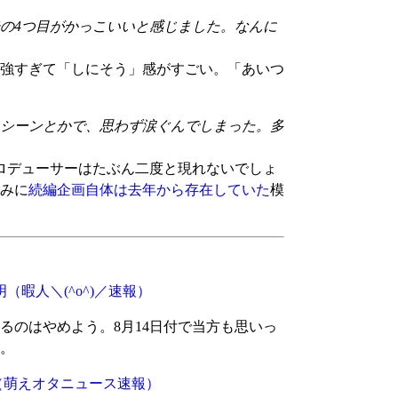
の4つ目がかっこいいと感じました。なんに
強すぎて「しにそう」感がすごい。「あいつ
シーンとかで、思わず涙ぐんでしまった。多
ロデューサーはたぶん二度と現れないでしょ
みに
続編企画自体は去年から存在していた
模
明
（暇人＼(^o^)／速報）
るのはやめよう。8月14日付で当方も思いっ
。
（萌えオタニュース速報）