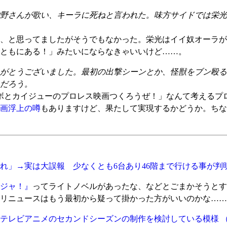
野さんが歌い、キーラに死ねと言われた。味方サイドでは栄光
、と思ってましたがそうでもなかった。栄光はイイ奴オーラが
ともにある！」みたいにならなきゃいいけど……。
がとうございました。最初の出撃シーンとか、怪獣をブン殴る
だろう。
ボとカイジューのプロレス映画つくろうぜ！」なんて考えるプ
画浮上の噂
もありますけど、果たして実現するかどうか。ちな
れ」→実は大誤報 少なくとも6台あり46階まで行ける事が判
ジャ！』
ってライトノベルがあったな、などとごまかそうとす
リニュースはもう最初から疑って掛かった方がいいのかな……
』テレビアニメのセカンドシーズンの制作を検討している模様