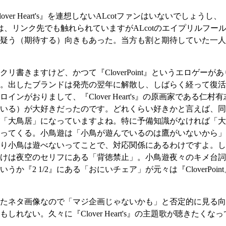
Clover Heart's』を連想しないALcotファンはいないでし
は、リンク先でも触れられていますがALcotのエイプリルフー
疑う（期待する）向きもあった。当方も割と期待していた一人
書きますけど、かつて『CloverPoint』というエロゲー
。出したブランドは発売の翌年に解散し、しばらく経って復活
ンがおりまして、『Clover Heart's』の原画家である
いる）が大好きだったのです。どれくらい好きかと言えば、同
「大鳥居」になっていますよね。特に予備知識がなければ「大
ってくる。小鳥遊は「小鳥が遊んでいるのは鷹がいないから」
り小鳥は遊べないってことで、対応関係にあるわけですよ。し
けは夜空のセリフにある「背徳禁止」。小鳥遊夜々のキメ台詞
か『2 1/2』にある「おにいチェア」が元々は『CloverPo
たネタ画像なので「マジ企画じゃないかも」と否定的に見る向
ない。久々に『Clover Heart's』の主題歌が聴きたくな