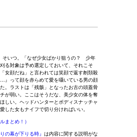
、そいつ。「なぜ少女ばかり狙うの？ 少年
刈る対象は予め選定しておいて、それこそ
「女顔だね」と言われては笑顔で返す刎頚殺
…』って顔を赤らめて愛を囁いている男の顔
た。ラストは「残骸」となったお古の頭蓋骨
チが弱い。ここはそうだな、美少女の体を奪
ほしい。ヘッドハンターとボディスナッチャ
愛した女もナイフで切り分ければいい。
ルまとめ！）
りの幕が下りる時』
は内容に関する説明がな