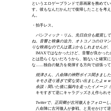
というエロゲーブランドで原画家を務めてい
す。彼もなんだかんだで復帰したことを考え
ん。
・拍手レス。
パシフィック・リム、先日自分も鑑賞して来
ね。音響と映像の迫力、オトコノコのロマン
りな映画なので人は選ぶかもしれませんが、
IMAXではなかったけど、音響が良かった
とは恐らくないだろうから、観ないと確実に
な……独自の魅力を発揮する方向で頑張って
焼津さん、八命陣の神野ボイス聞きました
キモさ迸り過ぎで変な笑い出ましたよｗｗ
余談：聞いた後に脳内を走ったイメージ（1:18～1:54）ttp
キモすぎて逆にキャラグッズさえ作られそ
Twitterで、正田卿が古河徹人をフォロー
八命陣に古河徹人が参戦、と見せかけて逆