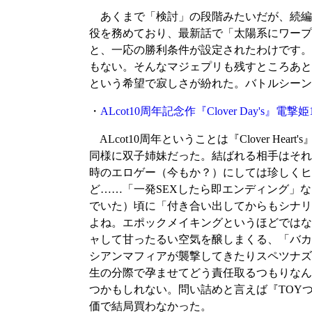
あくまで「検討」の段階みたいだが、続編
役を務めており、最新話で「太陽系にワープ
と、一応の勝利条件が設定されたわけです。
もない。そんなマジェプリも残すところあと
という希望で寂しさが紛れた。バトルシーン
・
ALcot10周年記念作『Clover Day's』
ALcot10周年ということは『Clover 
同様に双子姉妹だった。結ばれる相手はそれ
時のエロゲー（今もか？）にしては珍しくヒ
ど……「一発SEXしたら即エンディング」
でいた）頃に「付き合い出してからもシナリ
よね。エポックメイキングというほどではな
ャして甘ったるい空気を醸しまくる、「バカ
シアンマフィアが襲撃してきたりスペツナズ
生の分際で孕ませてどう責任取るつもりなん
つかもしれない。問い詰めと言えば『TOY
価で結局買わなかった。