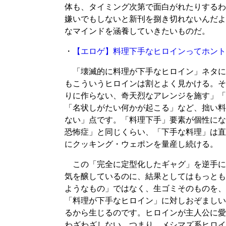
体も、タイミング次第で面白がれたりするわ
嫌いでもしないと新刊を捌き切れないんだよ
なマインドを涵養していきたいものだ。
・
【エロゲ】料理下手なヒロインってホント
「壊滅的に料理が下手なヒロイン」ネタに食
もこういうヒロインは割とよく見かける。そ
りに作らない、奇天烈なアレンジを施す」「
「名状しがたい何かが起こる」など、拙い料
ない」点です。「料理下手」要素が個性にな
恐怖症」と同じくらい、「下手な料理」は直
にクッキング・ウェポンを量産し続ける。
この「完全に定型化したギャグ」を逆手に
気を醸しているのに、結果としてはもっとも
ようなもの」ではなく、生ゴミそのものを、
「料理が下手なヒロイン」に対しおぞましい
るから生じるのです。ヒロインが主人公に愛
わざわざしない。つまり、メシマズ系ヒロイ