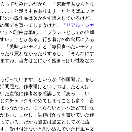
入ってたみたいだから、「東野圭吾ならとり
……」と迷う本もあります。たとえばエッセ
郎の小説作品は欠かさず購入しているけど、
の類でも買ってしまうけど、
『リアル・シガ
い」の理由は単純、「ブランドとしての信頼
すい」ことがある。行き着けの飲食店に入る
、「美味しいモノ」と「毎日食べたいモノ」
ったり買わなかったりするし、「そんなにす
ますね。当方はとにかく飽きっぽい性格なの
う行っています。というか「作家避け」をし
活問題だ。作家避けというのは、たとえば
いた直後に作者名を確認して「あっ……い
じのチェックをやめてしまうことも多く、言
まらなかった、つまらないというほどではな
が多い。しかし、駄作ばかりを書いていた作
っている。だから過去は過去として水に流
す。受け付けないと思い込んでいた作風や文