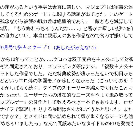
の芽があるという事実は素直に嬉しい。マジェプリは宇宙の遥
してくるためのゲート」に関する話題が出てきた。このゲート
残念ながら彼我の戦力差は絶望的であり、「敵どもを滅ぼして
5話。「もう終わっちゃうんだな……」と密かに寂しい想いを噛
の迫力といい、本当に観応えのある作品なので食わず嫌いして
電撃姫10月号で独占スクープ！
（あしたがみえない）
Heart's』から10年ってことか……クロハは双子兄弟を主人公に
ぞれ固定されており、スワッピング等はナシ。「複数主人公モ
ットした作品でした。ただ特典攻勢が凄かったせいで初日から
などというエロ薄の学園モノが珍しくなかった（こういうのを
オがしばらく続く」タイプのストーリーを編んでくれたことも
かったが、ユーザーたちの潜在的なニーズをうまく汲み取って
ップルゲー」の良作として数えるべき一本でもあります。ただ
ナイフで撃退したりする展開はさすがにどうかと思った。また
ですか？」とメイドに問い詰められて気が重くなるシーンも他
つめちゃいましたっ』なんて冗談みたいなタイトルのFDも発売