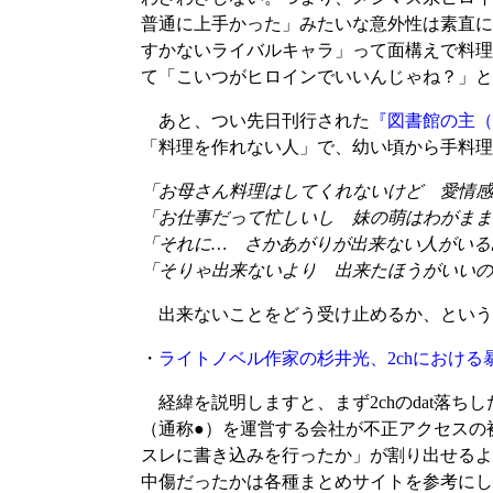
普通に上手かった」みたいな意外性は素直に
すかないライバルキャラ」って面構えで料理
て「こいつがヒロインでいいんじゃね？」と
あと、つい先日刊行された
『図書館の主（
「料理を作れない人」で、幼い頃から手料理
「お母さん料理はしてくれないけど 愛情感
「お仕事だって忙しいし 妹の萌はわがまま
「それに… さかあがりが出来ない人がいる
「そりゃ出来ないより 出来たほうがいいの
出来ないことをどう受け止めるか、という
・
ライトノベル作家の杉井光、2chにおけ
経緯を説明しますと、まず2chのdat落
（通称●）を運営する会社が不正アクセスの
スレに書き込みを行ったか」が割り出せるよ
中傷だったかは各種まとめサイトを参考にし