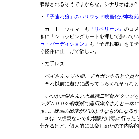
収録されるそうですからな。シナリオは原作
・
「子連れ狼」のハリウッド映画化が本格始
カート・ウィマーも
『リベリオン』
のコメ
きに「ショッピングカートを押して歩いてい
ゥ・パーディション』
も『子連れ狼』をモチ
ぐ怪作に仕上げて欲しい。
・拍手レス。
ベイさんマジ不憫。ドカポンやると全員か
それ以前に遊びに誘ってもらえなそうなと
いつか虚淵さんと水島精二監督がタッグを
ンダム００の劇場版で黒田洋介さんと一緒に
ぁ…。映画の出来がどのようなものになるか
00はTV版観ないで劇場版だけ観に行った
分かるけど、個人的には楽しめたので内容的