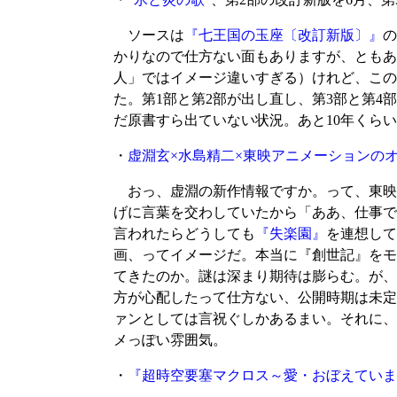
ソースは
『七王国の玉座〔改訂新版〕』
の
かりなので仕方ない面もありますが、ともあ
人」ではイメージ違いすぎる）けれど、この
た。第1部と第2部が出し直し、第3部と第4
だ原書すら出ていない状況。あと10年くら
・
虚淵玄×水島精二×東映アニメーションの
おっ、虚淵の新作情報ですか。って、東映
げに言葉を交わしていたから「ああ、仕事で
言われたらどうしても
『失楽園』
を連想して
画、ってイメージだ。本当に『創世記』をモ
てきたのか。謎は深まり期待は膨らむ。が、
方が心配したって仕方ない、公開時期は未定
ァンとしては言祝ぐしかあるまい。それに、
メっぽい雰囲気。
・
『超時空要塞マクロス～愛・おぼえていますか