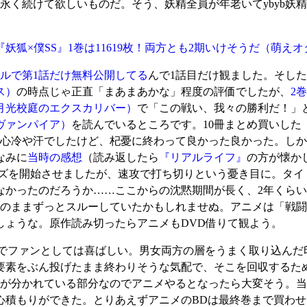
永く続けて欲しいものだ。そう、妖精全員が年老いてybyb妖
『妖狐×僕SS』1巻は11619枚！両方とも2期いけそうだ
（萌えオ
ルで第1話だけ無料公開してる
んで1話目だけ観ました。そし
ス）
の時点じゃ正直「まあまあかな」程度の評価でしたが、
2
月光校庭のエクスカリバー）
で「この戦い、我々の勝利だ！」
ヴァンパイア）
を読んでいるところです。10冊まとめ買いした
心冷や汗でしたけど、杞憂に終わって良かった良かった。しか
なみに
当時の感想
（読み返したら
『リアルライフ』
の方が懐か
ズを開始させましたが、速攻で打ち切りという憂き目に。タイ
なかったのだろうか……ここからの沈黙期間が長く、2年くら
のままずっとスルーしていたかもしれませぬ。アニメは「戦闘
しょうな。原作読み切ったらアニメもDVD借りて観よう。
でファンとしては喜ばしい。男女両方の層をうまく取り込んだ
要素をぶん投げたまま終わりそうな気配で、そこを回収するた
が分かれている部分なのでアニメやるとなったら大変そう。当
心積もりができた。とりあえずアニメのBDは最終巻まで買わせ