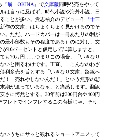
も
『翁―OKINA』
で
文庫版
同時発売をやって
ルは言うに及ばず、時代小説や海外小説、日
ることが多い。貴志祐介のデビュー作
『十三
新作の文庫」はちょくちょく見かけるのでそ
い。ただ、ハードカバーは一冊あたりの利が
刷の最小部数もその程度である）のに対し、文
が10パーセントと仮定して試算しますと、
売れても70万円……つまりこの場合、「いきなり
ないと困るわけです。正直、「こんなのわざ
薄利多売を旨とする「いきなり文庫」路線へ
だ！ 売れやしないんだ！」という無形の悲
末期が迫っているなぁ、と痛感します。翻訳
に愕然とする。30年前は300円台や400円
デフレ下でインフレするこの有様じゃ、そり
ないうちにサッと観れるショートアニメって