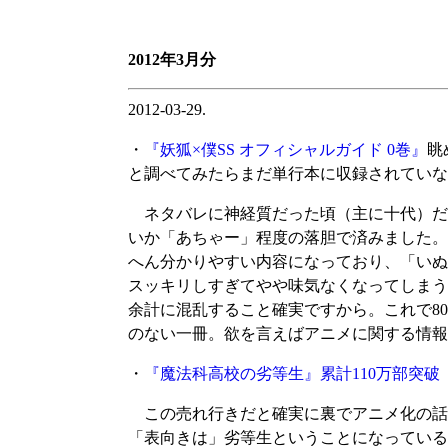
2012年3月分
2012-03-29.
・
『妖狐×僕SS オフィシャルガイド 0巻』
眺
と調べてみたらまだ単行本に収録されていな
ネタバレに神経質だった頃（主に十代）だ
いか「あちゃー」程度の落胆で済みました。
へん分かりやすい内容になっており、「いぬ
スッキリしすぎてやや味気なくなってしまう
余計に混乱すること確実ですから。これで8
のない一冊。欲を言えばアニメに関する情報
・
『魔法科高校の劣等生』累計110万部突破
この売れ行きだと確実に裏でアニメ化の話
「表向きは」劣等生ということになっている