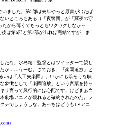
でいました。第5部は去年やっと原書が出たば
ないところもある（「夜警団」が「冥夜の守
ったから薄くてちっともワクワクしなかっ
で後は第6部と第7部が出れば完結ですが、ま
したな。水島精二監督とはツイッターで親し
たが……うーむ。さておき、『楽園追放』と
るいは『人工失楽園』。いかにも暗そうな映
な象徴として「楽園追放」という言葉を持っ
キリ言って興行的には心配です。けどまぁ当
脚本劇場アニメが観れると確約されたのだ。フ
クチでしょうしな。あっちはどうもTVアニ
com）