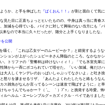
ようか、と手を伸ばした
『ばくおん！！』
が割と面白くて気に
な見た目に正直ちょっとヒいたものの、中身は真っ当に青春ス
、加減を心得ている。バイクに対して興味のない当方にも「バ
以来なので本当に久々だったが、随分と上手くなりましたな。
ビーを公開
愛を囁く、「これは乙女ゲーのムービーか？」と錯覚するよう
ンションが上がったシュピーネさん降臨のところ。なかなかシ
い。トリファの「聖餐杯は砕けないィィ！」「でも氷室先輩に
性陣から一斉にボコられていて噎せた。「いい加減、俺だけハ
は大人しくヤンデレのおっぱいしゃぶってなさいよ」と吐き捨
と怒りを滲ませるリザ、「あんたよくわたしたちと絡もうなん
カス雑魚がなんか言ってるシーンは速攻で飛ばすように」と率
ちゃうんでちゅかー？（ ´,_ゝ｀）ﾌﾟｯ」と挑発する玲愛
ィルヘルム・エーレンブルグ＝カズィクル・ベイでありました
0月、第4部を来年1月に文庫化、2013年は第5部 "A Dance wit