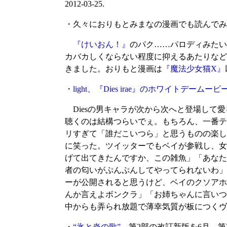
2012-03-25.
・久々におりもとみまなの漫画でも読んでみ
『けいおん！』
のパク……パロディみたい
カバカしくならない程度に抑えるあたりなど
きました。おりもと漫画は
『魔法少女猫X』
・
light、『Dies irae』のホワイトデームー
Diesの男キャラが次から次へと登場して
聴くのは結構つらいでぇ。もちろん、一番テ
リすぎて「誰だこいつら」と思うものの楽し
に笑った。ツイッターでもベイが参戦し、女
げて出てきたんですか、この雑魚」「あなた
者の匂いがぷんぷんしてやってられないわ」
ーが公開されると思うけど、ベイのクソアホ
んか言えよボンクラ」「お姉ちゃんに言いつけ
中からも弄られ放題で薄幸気質が板につくヴ
・
“氷と炎の歌”
、第2部の改訂新版を6月、第3部を1