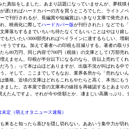
みた真似をしました。あまり話題になっていませんが、夢枕獏
が遅ければハードカバーの方を買うところでした。ライトノベ
ーで刊行されるが、長編賞や短編賞はいきなり文庫で発売され
れ、映画化に際して
ハードカバー版
が刊行された）などでも「
文庫落ちするまでいちいち待たなくてもいいことはやはり嬉し
でもだいたい3000部売れればペイラインに達するらしい、増
いそうですね。加えて著者への印税も目減りする。著者の取り分
売れたら80万円、同じ内容で700円（税抜）の文庫として1万部
増えません。印税が半分以下になるのなら、倍以上売れてくれ
だろう」って本は山ほどありますが、出版不況が叫ばれる中で
う。そして、ここまでしてもなお、業界各所から「売れないん
は価格。近頃の文庫はどれもこれもやたらと高く、本当にもう
てきました。古本屋で昔の文庫本の値段を再確認するとあまりの安さ
ば買えたんですよ。それが今や倍額とか、凄まじい高騰っぷり。
は未定
（萌えオタニュース速報）
も来ると知ったら喜びを隠し切れない。ああいう集中力が切れ