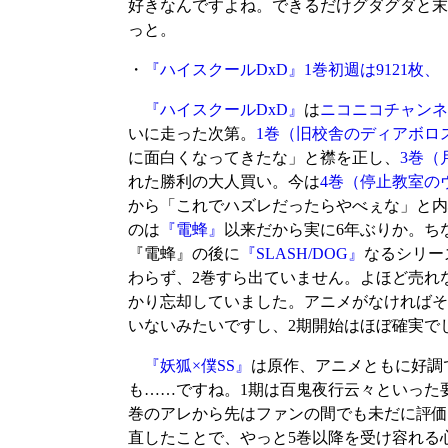
好きなんですよね。できるだけグダグダと末
っと。
・
『ハイスクールDxD』1巻初週は9121枚、
『ハイスクールDxD』
は
ニコニコチャンネ
いに走った次第。
1巻（旧校舎のディアボロ
に面白くなってきたな」と襟を正し、
3巻（
れた勝利の大人買い。今は
4巻（停止教室の
から「これでハズレだったらやべぇな」と内
のは
『電蜂』
以来だから実に6年ぶりか。ち
『電蜂』の後に
『SLASH/DOG』
なるシリー
わらず、2巻すら出ていません。よほど売れ
かり忘却していました。アニメがなければそ
いないみたいですし、2期開始はほぼ確実で
『妖狐×僕SS』
は原作、アニメともに好調
も……ですね。1期は百鬼夜行云々といった
巻のアレから先はファンの間でも未だに評価
直したことで、やっと5巻以降を受け容れる