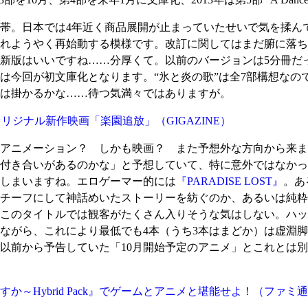
帯。日本では4年近く商品展開が止まっていたせいで気を揉ん
れようやく再始動する模様です。改訂に関してはまだ腑に落ち
新版はいいですね……分厚くて。以前のバージョンは5分冊だ
部は今回が初文庫化となります。“氷と炎の歌”は全7部構想なの
いは掛かるかな……待つ気満々ではありますが。
オリジナル新作映画「楽園追放」
（GIGAZINE）
アニメーション？ しかも映画？ また予想外な方向から来ま
付き合いがあるのかな」と予想していて、特に意外ではなかっ
しまいますね。エロゲーマー的には
『PARADISE LOST』
。あ
チーフにして神話めいたストーリーを紡ぐのか、あるいは純粋
このタイトルでは観客がたくさん入りそうな気はしない。ハッ
ながら、これにより最低でも4本（うち3本はまどか）は虚淵
以前から予告していた「10月開始予定のアニメ」とこれとは別
～Hybrid Pack』でゲームとアニメと堪能せよ！
（ファミ通.