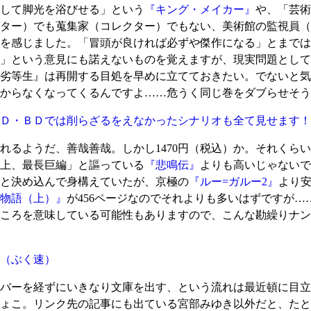
して脚光を浴びせる」という
『キング・メイカー』
や、「芸術
ター）でも蒐集家（コレクター）でもない、美術館の監視員（
を感じました。「冒頭が良ければ必ずや傑作になる」とまでは
」という意見にも諾えないものを覚えますが、現実問題として
劣等生』は再開する目処を早めに立てておきたい。でないと気
からなくなってくるんですよ……危うく同じ巻をダブらせそう
Ｄ・ＢＤでは削らざるをえなかったシナリオも全て見せます！
るようだ、善哉善哉。しかし1470円（税込）か。それくら
上、最長巨編」と謳っている
『悲鳴伝』
よりも高いじゃないで
のと決め込んで身構えていたが、京極の
『ルー=ガルー2』
より
物語（上）』
が456ページなのでそれよりも多いはずですが
ころを意味している可能性もありますので、こんな勘繰りナン
（ぶく速）
バーを経ずにいきなり文庫を出す、という流れは最近頓に目立
ょこ。リンク先の記事にも出ている宮部みゆき以外だと、たと