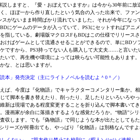
説しますと、『愛・おぼえていますか』は今から30年前に放
く、ほぼ一から作り直したという気合の入った出来で、ファン
ンスがないまま時間ばかり流れていました。それが今年になって
k」とはBDにゲームのデータが入っていて、PS3にセットすれば
を指している。劇場版マクロスFもBDはこの仕様でリリース
おけばゲームとして流通させることができるので、単にBDソ
ケですから、PS3持ってない人も購入して大丈夫……と言いた
たいで、再生機や環境によっては映らない可能性もあります。
かな、とは思いますが。
読本」発売決定
（主にライトノベルを読むよ＾0＾／）
えば、今度は『化物語』でキャラクターコメンタリー集か。相
じて脚本を書き替えたり、削ったり、足したりといろいろやっ
維新は現場である程度変更することを折り込んで脚本書いてき
。漫画家が余白に落描きするような感覚だろうか。“物語”シ
査収します。でも『偽物語』で同じような本が出たとしてもた
”シリーズが何冊出ても、やっぱり『化物語』は別格なんですよ
しくない」 ”親友作り禁止”を校則に
（暇人＼(^o^)／速報）