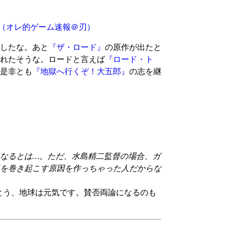
（オレ的ゲーム速報＠刃）
したな。あと
『ザ・ロード』
の原作が出たと
れたそうな。ロードと言えば
『ロード・ト
是非とも
『地獄へ行くぞ！大五郎』
の志を継
なるとは…。ただ、水島精二監督の場合、ガ
を巻き起こす原因を作っちゃった人だからな
とう、地球は元気です。賛否両論になるのも