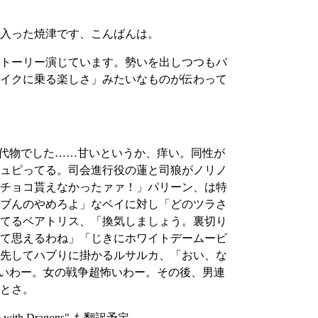
入った焼津です、こんばんは。
トーリー演じています。勢いを出しつつもバ
イクに乗る楽しさ」みたいなものが伝わって
な代物でした……甘いというか、痒い。同性が
ュピってる。司会進行役の蓮と司狼がノリノ
チョコ貰えなかったァァ！」パリーン、は特
ブんのやめろよ」なベイに対し「どのツラさ
てるベアトリス、「換気しましょう。裏切り
て思えるわね」「じきにホワイトデームービ
先してハブりに掛かるルサルカ、「おい、な
。怖いわー。女の戦争超怖いわー。その後、男連
とさ。
h Dragons" も翻訳予定