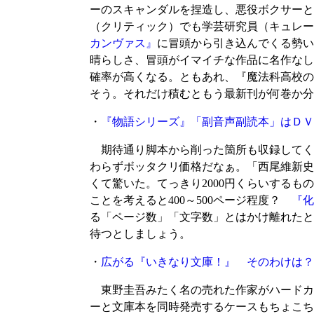
ーのスキャンダルを捏造し、悪役ボクサーと
（クリティック）でも学芸研究員（キュレー
カンヴァス』
に冒頭から引き込んでくる勢い
晴らしさ、冒頭がイマイチな作品に名作なし
確率が高くなる。ともあれ、『魔法科高校の
そう。それだけ積むともう最新刊が何巻か分
・
『物語シリーズ』「副音声副読本」はＤＶ
期待通り脚本から削った箇所も収録してくれ
わらずボッタクリ価格だなぁ。「西尾維新史
くて驚いた。てっきり2000円くらいするも
ことを考えると400～500ページ程度？
『化
る「ページ数」「文字数」とはかけ離れたと
待つとしましょう。
・
広がる『いきなり文庫！』 そのわけは？
東野圭吾みたく名の売れた作家がハードカ
ーと文庫本を同時発売するケースもちょこち