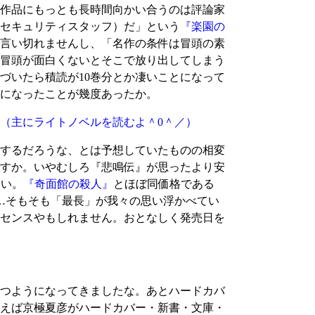
作品にもっとも長時間向かい合うのは評論家
セキュリティスタッフ）だ」という
『楽園の
言い切れませんし、「名作の条件は冒頭の素
冒頭が面白くないとそこで放り出してしまう
づいたら積読が10巻分とか凄いことになって
になったことが幾度あったか。
（主にライトノベルを読むよ＾0＾／）
いするだろうな、とは予想していたものの相変
すか。いやむしろ『悲鳴伝』が思ったより安
安い。
『奇面館の殺人』
とほぼ同価格である
……そもそも「最長」が我々の思い浮かべてい
センスやもしれません。おとなしく発売日を
つようになってきましたな。あとハードカバ
えば京極夏彦がハードカバー・新書・文庫・