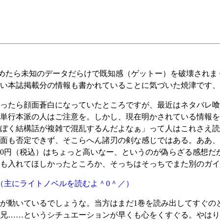
めたら未知のデータだらけで既知感（ゲットー）を破壊されま
い本誌掲載分の情報も書かれていることに気づいた焼津です、
ったら顔面蒼白になっていたところですが、最近はネタバレ喰
単行本派の人はご注意を。しかし、現在明かされている情報を
ぼく結構話が複雑で混乱するんだよなぁ」って人はこれさえ読
面も否定できず、そこらへん諸刃の剣な感じではある。ああ、
00円（税込）はちょっと高いなー、というのが偽らざる感想だ
も入れてほしかったところか、そっちはそっちでまた別のガイ
（主にライトノベルを読むよ＾0＾／）
が動いているでしょうな。当方はまだ1巻を読み出してすぐの
兄……というシチュエーションが早くも心をくすぐる。やはり