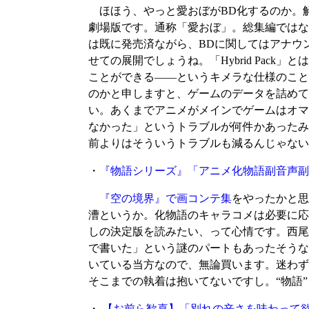
ほほう、やっと愛おぼがBD化するのか。解
劇場版です。通称「愛おぼ」。総集編ではな
は既に発売済ながら、BDに関してはアナウ
せての展開でしょうね。「Hybrid Pac
ことができる――というキメラな仕様のこと
のかと申しますと、ゲームのデータを詰めて
い。あくまでアニメがメインでゲームはオマ
なかった」というトラブルが何件かあったみ
前よりはそういうトラブルも減るんじゃない
・
『物語シリーズ』「アニメ化物語副音声副
『空の境界』で画コンテ集
をやったかと思
漕というか。化物語のキャラコメは必要に応
しの決定版を読みたい、って心情です。西尾
で書いた」という謎のパートもあったそうな
いている当方なので、無論買います。迷わず
そこまでの執着は抱いてないですし。“物語
・
【お前ら歓喜】「別れの辛さを味わって欲