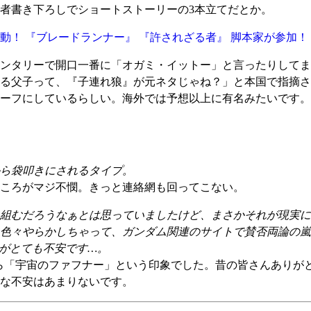
者書き下ろしでショートストーリーの3本立てだとか。
動！ 『ブレードランナー』 『許されざる者』 脚本家が参加！
ンタリーで開口一番に「オガミ・イットー」と言ったりしてま
る父子って、『子連れ狼』が元ネタじゃね？」と本国で指摘さ
ーフにしているらしい。海外では予想以上に有名みたいです。
ら袋叩きにされるタイプ。
ころがマジ不憫。きっと連絡網も回ってこない。
組むだろうなぁとは思っていましたけど、まさかそれが現実に
色々やらかしちゃって、ガンダム関連のサイトで賛否両論の嵐
がとても不安です…。
ら「宇宙のファフナー」という印象でした。昔の皆さんありが
な不安はあまりないです。