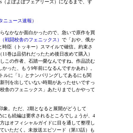
精s（よぼよぼフェアリーズ）になるまで、ず
タニュース速報）
たらなかなか面白かったので、急いで原作を買
巻（戦闘校舎のフェニックス）
で「おや、俄か
と時臣（トッキー）スマイルで確信。約束さ
（11巻は品切れだったため後日改めて購入）
しこの作者、石踏一榮なんですね。作品読む
しかった、もう9年前になるんですかあれ）。
トルに「1」とナンバリングしてあるにも関
い新刊を出していない時期があったせいですっ
校舎のフェニックス」あたりまでしかやって
印象。ただ、2期となると展開がどうして
めにも続編は要求されるところでしょうが、4
方はオフィシャルガイドに目を通して整理し
ていただく。未放送エピソード（第13話）も