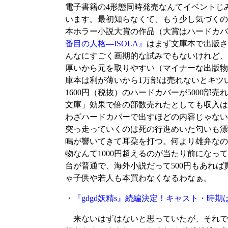
電子書籍の4形態同時発売なんてイベントじ
います。最初知らなくて、もう少し気づくの
本ホラー小説大賞の作品（大賞はハードカバ
番目の人格―ISOLA』
はまず文庫本で出版さ
んなにすごく画期的な試みでもないけれど、
厚いから元を取りやすい（マイナーな出版物
庫本は利が薄いから1万部は売れないとキツ
1600円（税抜）のハードカバーが5000部
文庫」効果で倍の部数売れたとしても収入は
わざハードカバーで出すほどの内容じゃない
突っ走っていくのは死の行進めいた匂いも漂
鳴が響いてきて耳朶を打つ。何より雄弁なの
物なんて1000円超えるのが当たり前になっ
台が普通で、海外小説だって500円もあれ
ゃ子供や若人も本買わなくなるわなぁ。
・
『gdgd妖精s』続編決定！キャスト・時期
来ないはずはないと思っていたが、それで