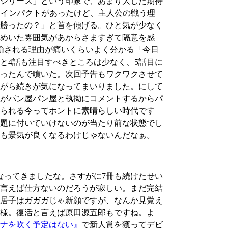
シリーズ」という印象で、あまり大した期待
はインパクトがあったけど、主人公の戦う理
勝ったの？」と首を傾げる。ひと気が少なく
めいた雰囲気があからさますぎて隔意を感
揄される理由が痛いくらいよく分かる「今日
と4話も注目すべきところは少なく、5話目に
ったんで噴いた。次回予告もワクワクさせて
がら続きが気になってまいりました。にして
がパン屋パン屋と執拗にコメントするからパ
られる今ってホントに素晴らしい時代です
題に付いていけないのが当たり前な状態でし
も景気が良くなるわけじゃないんだなぁ。
ってきましたな。さすがに7冊も続けたせい
言えば仕方ないのだろうが寂しい。まだ完結
居子はガガガじゃ新顔ですが、なんか見覚え
様。復活と言えば原田源五郎もですね。よ
ナを吹く予定はない』
で新人賞を獲ってデビ