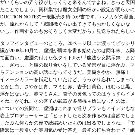
ザいくらいの弄り役がしっくりと来るんですよね。きっと天国
たことでしょう。資料集では魔女空間の細かい設定が明らかに
DUCTION NOTEの一般販売を待つが吉です。ハノカゲの漫
が。流れからして「戦闘機ぐらい出てきてもおかしくないな」
いし、作画するのもおそろしく大変だから」見送られたらしい。>
ッフインタビューのところ。20ページ以上に渡ってビッシリ
が2008年10月で、虚淵が脚本を書き始めたのは同年末、以
かって面白い。虚淵の付けた仮タイトルが『魔法少女黙示録 ま
… ざわ…」と腹の探り合いをしている光景が目に浮かぶ。マ
らテンションの高い話になってそうだ。美樹さやか、無痛！ 圧
イメージカラーを指定していたけど、うっかり忘れてしまって
どかは白、さやかは青、マミは赤、杏子は黄色、ほむらは黒。
浮かばないな、赤マミさん。杏子の黄色ってのはうっすらイメ
じゃねーかそれ。その杏子の武器が多節棍＋槍になったのは、「
についての質問で、虚淵はこれまで通りプランもアイデアもな
岩上プロデューサーは「ヒットしたら次を作るのは当然でしょ
、たぶん何らかの形で続編めいたものは出るでしょうね。「で
隆宏は一歩引いた雰囲気の受け答え、最初の打ち合わせで「絶