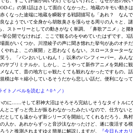
でも、すごく評価が高いわけでもないけれど、なぜか息の長い
OOD-C』の第1話はさして面白くなかった。地蔵のキモい動き
赤くなった途端に地蔵を瞬殺する戦闘描写も「あれ？ なんで
良なようでいて全身から胡散臭さを漲らせる周りの人々と、謎
も、ストーリーとしての動きがなく単調。「鼻歌アニメ」と揶
一挙公開でなければ、ここで観るのをやめていたはずです。3話
場面がいくつか。川澄綾子の声に聞き惚れた挙句があのオチだ
くやれよ、この展開」と思わなくもない。スロースターターな
笑う。「パンおいしいねん！」以来のパンフィーバー。みんな
のサブリミナルか。しかし、こうやって新作アニメを気軽に観
メなんて、昔の地方じゃ観たくても観れなかったですもの。話
規模は年々縮小しているそうだから悲しい話だ。便利になって
ライトノベルを読むよ＾0＾／）
のに……そして邪神大沼はそろそろ完結しそうなタイトルにな
んとこずっと売上が振るわなかったみたいなので、仕方ないと
だとしても遠からず新シリーズを開始してくれるだろう。鳥村
の人か。あれからずっと音沙汰なかったけど、遂に復活する模
ろうと推測されますゆえ簡単に解説しますが、
『今日もオカリ