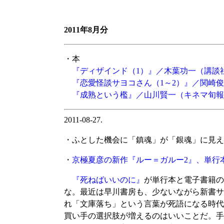
2011年8月分
・本
『ディザインド（1）』／木葉功一（講談
『恋愛怪談サヨコさん（1～2）』／関崎
『成熟という檻』／山川賢一（キネマ旬報
2011-08-27.
・ふとした機会に「鎮魂」が「銀魂」に見え
・
京極夏彦の新作『ルー＝ガルー2』、単行
『死ねばいいのに』
が単行本と電子書籍の
な。最近は早川書房も、少ないながら新書サ
れ「文庫落ち」という言葉が死語になる時代
買い手の選択肢が増えるのはいいことだ。手