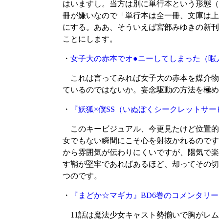
はいますし。当方は別に単行本という形態（
冊が嫌いなので「単行本は全一冊、文庫は上
にする。ああ、そういえば宮部みゆきの新刊
ことにします。
・
女子大の赤本でオ●ニーしてしまった
（暇人
これは言ってみれば女子大の赤本を媒介物
ているのではないか。妄念駆動の方法を極め
・
『妖狐×僕SS（いぬぼくシークレットサー
このキービジュアル、今更見たけど位置的
女でもない瞬間にこそ心を射抜かれるのです
から雰囲気が伝わりにくいですが、陽気で楽
す鞘が堅牢であればあるほど、却ってその切
つのです。
・
『まどか☆マギカ』BD6巻のコメンタリー
11話は魔法少女キャスト勢揃いで胸がレム