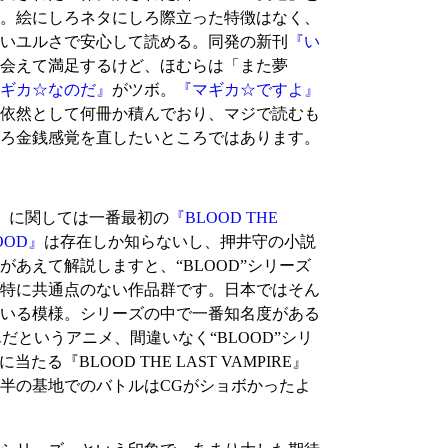
。絵にしろネタにしろ際立った特徴はなく、
いユルさで安心して読める。同発の新刊
『い
会えて満足するけど、ほむらは「また夢
ギカ☆なのだ』
がツボ。
『マギカ☆ですよ』
依然として何冊か積んでおり、マジで読むも
ろ金銭感覚を直したいところではあります。
』に関しては一番最初の
『BLOOD THE
OOD』
は存在しか知らないし、押井守の小説
あえて解説しますと、“BLOOD”シリーズ
特に共通点のない作品群です。日本ではそん
ている模様。シリーズの中で一番知名度がある
だというアニメ、間違いなく“BLOOD”シリ
BLOOD THE LAST VAMPIRE』
後半の基地でのバトルはCGがショボかったよ