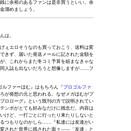
銭に余裕のあるファンは是非買うといい。余
金溜めましょう。
ばんは。
げぇエロそうなのも買っておこう、送料は変
できず、届いた発送メールに記された金額を
が、これからまた冬コミ予算を組まなきゃな
同人誌も出ないだろうと想像しますが……フ
ゴルファーほむ』はもちろん
『プロゴルファ
ころが発想の元と思われる。なぜメガほむがプ
プロローグ』という既刊の方で説明されてい
テンポがとても好みなだけに残念だ。内容は
いけど、一打ごとに行ったり来たりしないと
るつもりなのかしら……『私達には友達がい
変された世界に残された面々――「友達」と