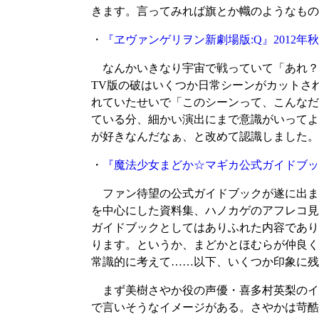
きます。言ってみれば旗とか幟のようなもの
・
『ヱヴァンゲリヲン新劇場版:Q』2012
なんかいきなり宇宙で戦っていて「あれ？ 
TV版の破はいくつか日常シーンがカットさ
れていたせいで「このシーンって、こんなだ
ている分、細かい演出にまで意識がいってよ
が好きなんだなぁ、と改めて認識しました。
・
『魔法少女まどか☆マギカ公式ガイドブック you a
ファン待望の公式ガイドブックが遂に出ま
を中心にした資料集、ハノカゲのアフレコ見
ガイドブックとしてはありふれた内容であり
ります。というか、まどかとほむらが仲良く
常識的に考えて……以下、いくつか印象に残
まず美樹さやか役の声優・喜多村英梨のイ
で言いそうなイメージがある。さやかは苛酷