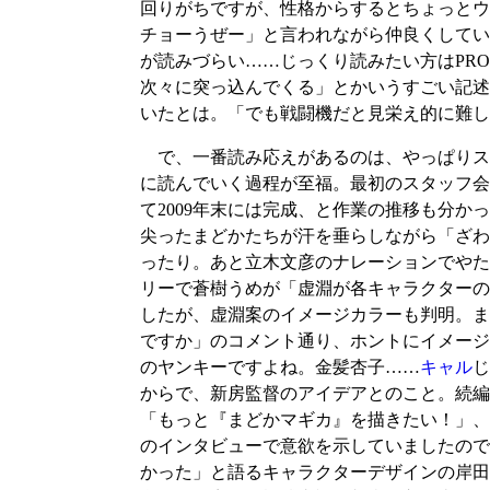
回りがちですが、性格からするとちょっとウ
チョーうぜー」と言われながら仲良くしてい
が読みづらい……じっくり読みたい方はPRO
次々に突っ込んでくる」とかいうすごい記述
いたとは。「でも戦闘機だと見栄え的に難し
で、一番読み応えがあるのは、やっぱりスタ
に読んでいく過程が至福。最初のスタッフ会議
て2009年末には完成、と作業の推移も分
尖ったまどかたちが汗を垂らしながら「ざわ
ったり。あと立木文彦のナレーションでやた
リーで蒼樹うめが「虚淵が各キャラクターの
したが、虚淵案のイメージカラーも判明。ま
ですか」のコメント通り、ホントにイメージ
のヤンキーですよね。金髪杏子……
キャル
からで、新房監督のアイデアとのこと。続編
「もっと『まどかマギカ』を描きたい！」、
のインタビューで意欲を示していましたので
かった」と語るキャラクターデザインの岸田