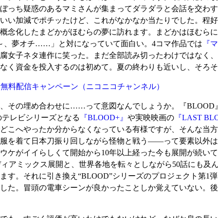
ぼっち疑惑のあるマミさんが集まってダラダラと会話を交わす
いい加減でポチッたけど、これがなかなか当たりでした。程好
概念化したまどかがほむらの夢に訪れます。まどかはほむらに
～、夢オチ……」と対になっていて面白い。4コマ作品では
『マ
腐女子ネタ連作に笑った。まだ全部読み切ったわけではなく、
なく資金を投入するのは初めて。夏の終わりも近いし、そろそ
全話無料配信キャンペーン
（ニコニコチャンネル）
その埋め合わせに……って意図なんでしょうか。『BLOOD
のテレビシリーズとなる
『BLOOD+』
や実映映画の
『LAST BL
どこへやったか分からなくなっている有様ですが、そんな当方が
服を着て日本刀振り回しながら怪物と戦う――って要素以外は
ウケがイイらしくて開始から10年以上経った今も展開が続い
ディアミックス展開と、世界各地を転々としながら50話にも及ん
それに引き換え“BLOOD”シリーズのプロジェクト第1弾に当たる『
量でした。冒頭の電車シーンが良かったことしか覚えていない。