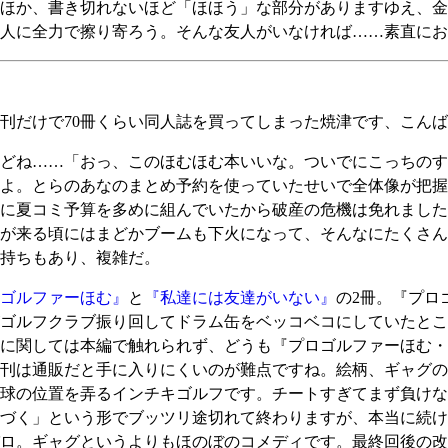
ほか、書き切れないほど「ほほう」な部分がありますゆえ、金
人に全力で擦り寄ろう。そんな友人がいなければ……素直にお
刊だけで70冊くらい同人誌を買ってしまった焼津です、こん
どね……「おっ、このほむほむ本いいな。ついでにこっちのす
よ。とらのあなのまとめ予約を使っていたせいで全体像が把握
に夏コミ予算を多めに組んでいたから破産の危機は免れました
が来る頃にはまどかブームも下火になって、そんなにたくさん
持ちもあり、複雑だ。
ゴルファーほむ』
と
『私達には友達がいない』
の2冊。『プロ
がゴルフクラブ振り回してドラム缶をベッコベコにしていたと
に関しては本編で触れられず、どうも『プロゴルファーほむ・
刊は通販だと手に入りにくいのが難点ですね。絵柄、ギャグの
球の位置を弄るインチキゴルフです。チートすぎてまず負けな
づく」という形でブッツリ途切れて終わりますが、本当に続け
ロ。ギャグというよりもほのぼのコメディです。最終回後の改