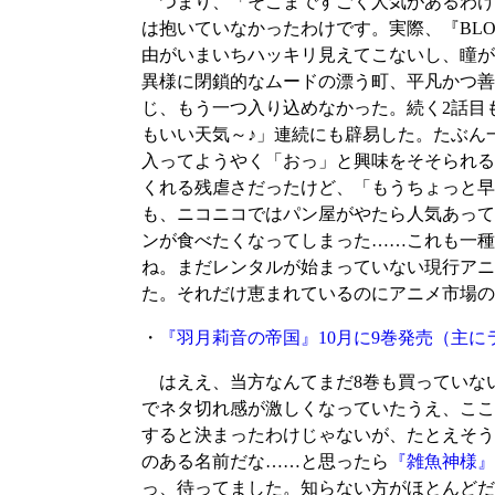
つまり、「そこまですごく人気があるわけ
は抱いていなかったわけです。実際、『BL
由がいまいちハッキリ見えてこないし、瞳が
異様に閉鎖的なムードの漂う町、平凡かつ善
じ、もう一つ入り込めなかった。続く2話目
もいい天気～♪」連続にも辟易した。たぶん
入ってようやく「おっ」と興味をそそられる
くれる残虐さだったけど、「もうちょっと早
も、ニコニコではパン屋がやたら人気あって
ンが食べたくなってしまった……これも一種
ね。まだレンタルが始まっていない現行アニ
た。それだけ恵まれているのにアニメ市場の
・
『羽月莉音の帝国』10月に9巻発売
（主に
はええ、当方なんてまだ8巻も買っていない
でネタ切れ感が激しくなっていたうえ、ここ
すると決まったわけじゃないが、たとえそう
のある名前だな……と思ったら
『雑魚神様』
っ、待ってました。知らない方がほとんどだ