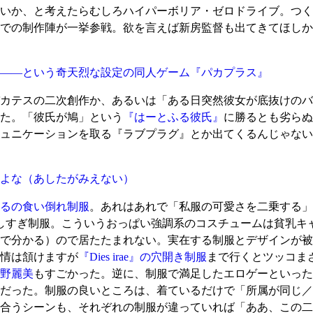
いか、と考えたらむしろハイパーボリア・ゼロドライブ。つく
での制作陣が一挙参戦。欲を言えば新房監督も出てきてほしか
――という奇天烈な設定の同人ゲーム『パカプラス』
カテスの二次創作か、あるいは「ある日突然彼女が底抜けのバ
た。「彼氏が鳩」という
『はーとふる彼氏』
に勝るとも劣らぬ
ュニケーションを取る『ラブプラグ』とか出てくるんじゃない
よな
（あしたがみえない）
るの食い倒れ制服
。あれはあれで「私服の可愛さを二乗する」
しすぎ制服。こういうおっぱい強調系のコスチュームは貧乳キ
で分かる）ので居たたまれない。実在する制服とデザインが被
情は頷けますが
『Dies irae』の穴開き制服
まで行くとツッコま
野麗美
もすごかった。逆に、制服で満足したエロゲーといった
だった。制服の良いところは、着ているだけで「所属が同じ／
合うシーンも、それぞれの制服が違っていれば「ああ、この二