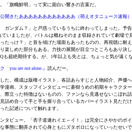
。「旗幟鮮明」って実に面白い響きの言葉だ。
年秋公開きたああああああああああああ
（萌えオタニュース速報）
ガンダム？」と戸惑っているうちに終わってしまった。予告編
れていましたが、バトルは概ねそのまま収録されていて劇場で
ったっけ？」と首を傾げた場面もあったものの、再視聴に耐え
り楽しめた部分もある。力技の展開が目立つところもあり決し
Qも超絶期待する。が、1年以上も先とは、ちょっと気が遠く
re not alone.』
読んだー。
した。構成は版権イラスト、各話あらすじと人物紹介、声優へ
学漫画、スタッフインタビューに蒼樹うめの初期キャラクター
、際立った特徴はないものの、ファンなら見逃せないこぼれ話
見詰め合って手と手を握り合っているカバーイラスト見ただけ
った記述について触れます。
ンタビュー。「杏子道連れイエ～イ！」は完全にさやかのボイ
な事態に翻弄されて心身ともにズタボロになっていったせいで