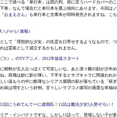
ここで述べる「単行本」は四六判、俗に言うハードカバーのこ
下巻」なんて場合だと単行本を選ぶ傾向にあります。今回はノ
『おまえさん』
も単行本と文庫本が同時発売されますね。こち
＼(^o^)／速報）
として「理想的な少女」の生霊を口寄せするようなもので、つ
れば霊装として成立するかもしれません。
ビス）』のTVアニメ、2012年放送スタート
に蜻蛉が主人公っぽくて可笑しいな。あと凛々蝶の顔が少年め
ね。双熾は妙に影が薄い。下手するとサブキャラに間違われか
しい温もりの中に酷薄なシリアス展開の影が落ちている「研ぎ
れ味は増すという好例。甘々しいラブコメ描写の過度な幸福ゆ
12話にうめてんてーに虚淵氏！11話は魔法少女5人勢ぞろい！
リア・インパクトですな。しかし11話って、登場しない子が