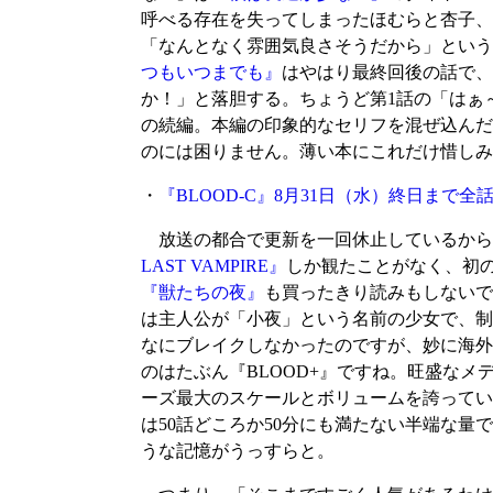
呼べる存在を失ってしまったほむらと杏子、
「なんとなく雰囲気良さそうだから」という
つもいつまでも』
はやはり最終回後の話で、
か！」と落胆する。ちょうど第1話の「はぁ
の続編。本編の印象的なセリフを混ぜ込んだ
のには困りません。薄い本にこれだけ惜しみ
・
『BLOOD-C』8月31日（水）終日まで
放送の都合で更新を一回休止しているから、
LAST VAMPIRE』
しか観たことがなく、初
『獣たちの夜』
も買ったきり読みもしないで
は主人公が「小夜」という名前の少女で、制
なにブレイクしなかったのですが、妙に海外
のはたぶん『BLOOD+』ですね。旺盛なメ
ーズ最大のスケールとボリュームを誇っています。
は50話どころか50分にも満たない半端な
うな記憶がうっすらと。