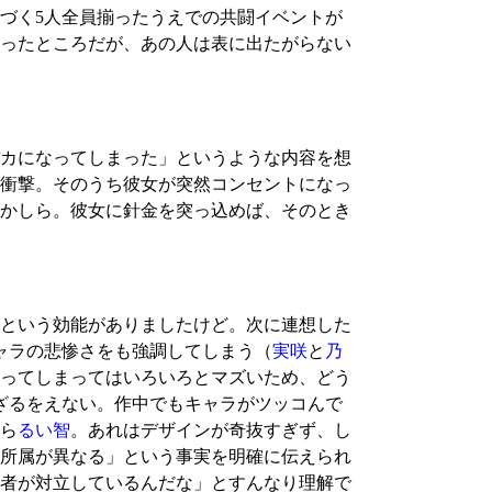
づく5人全員揃ったうえでの共闘イベントが
ったところだが、あの人は表に出たがらない
カになってしまった」というような内容を想
衝撃。そのうち彼女が突然コンセントになっ
かしら。彼女に針金を突っ込めば、そのとき
という効能がありましたけど。次に連想した
ャラの悲惨さをも強調してしまう（
実咲
と
乃
ってしまってはいろいろとマズいため、どう
ざるをえない。作中でもキャラがツッコんで
ら
るい智
。あれはデザインが奇抜すぎず、し
所属が異なる」という事実を明確に伝えられ
者が対立しているんだな」とすんなり理解で