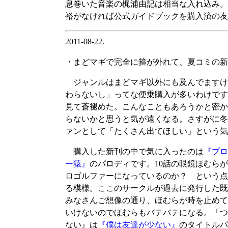
息巻いた音楽の梶浦由記は相当な入れ込み。
裕がなければ公式ガイドブックを購入済の友
2011-08-22.
・まどマギで完全に箍が外れて、夏コミの新
ジャンルはまどマギ以外にも及んでますけ
わらないし」ってな便乗購入が多いわけです
見て蒼褪めた。こんなこともあろうかと密か
らないかと思うと気が遠くなる。さすがに冬
ァンとして「たくさん出てほしい」という気
購入した新刊の中で気に入ったのは
『プロ
ー猿』
のパロディです。10話の眼鏡ほむら
ロゴルファーになっているのか？ という点
る模様。ここのサークルが過去に発行した既
みなさんご想像の通り、ほむらが時を止めて
いけないのでほむらもバテバテになる。「つ
ない』は
『僕は友達が少ない』
のタイトルパ