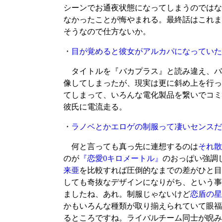
シーンでお通夜状態になってしまうのではな
なかったことが悔やまれる。最終話はこれま
そうなので仕方ないか。
・
目が覚めると彼女がアルカパになっていた
タイトルを『バカプラス』と読み違え、バ
像してしまったが、現実は更に斜め上を行っ
てしまって、いろんな電化製品を繋いでコミ
彼氏に電流走る。
・
ラノベとかエロゲの制服って凄いセンスだ
何と言っても真っ先に連想するのは
それ散
のが
『恋愛0キロメートル』
のおっぱい強調
来亜
を比較すれば圧倒的なまでの差がひと目
しても奇抜なデザインになりがち、という事
ましたね、あれ。制服じゃないけど
恋盾の星
かもいろんな種類が取り揃えられていて眼福
るところですね。ライバルチーム同士が睨み