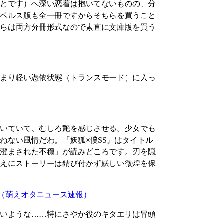
とです）へ深い恋着は抱いてないものの、分
ベルス版も全一冊ですからそちらを買うこと
らは両方分冊形式なので素直に文庫版を買う
まり軽い憑依状態（トランスモード）に入っ
いていて、むしろ艶を感じさせる。少女でも
ねない風情だわ。『妖狐×僕SS』はタイトル
澄まされた不穏」が読みどころです。刃を隠
えにストーリーは錆び付かず妖しい微煌を保
（萌えオタニュース速報）
多いような……特にさやか役のキタエリは冒頭