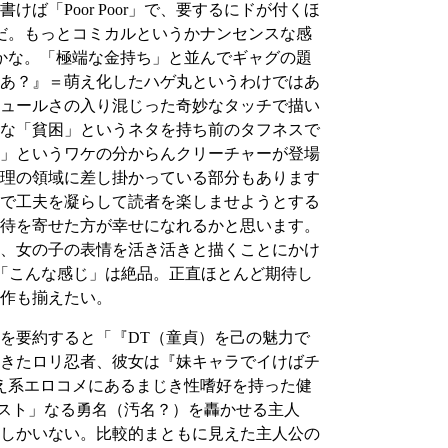
「Poor Poor」で、要するにドが付くほ
だ。もっとコミカルというかナンセンスな感
るかな。「極端な金持ち」と並んでギャグの題
あ？』＝萌え化したハゲ丸というわけではあ
ュールさの入り混じった奇妙なタッチで描い
な「貧困」というネタを持ち前のタフネスで
」というワケの分からんクリーチャーが登場
理の領域に差し掛かっている部分もあります
で工夫を凝らして読者を楽しませようとする
待を寄せた方が幸せになれるかと思います。
、女の子の表情を活き活きと描くことにかけ
「こんな感じ」は絶品。正直ほとんど期待し
作も揃えたい。
を要約すると「『DT（童貞）を己の魅力で
きたロリ忍者、彼女は『妹キャラでイけばチ
え系エロコメにあるまじき性嗜好を持った健
スト」なる勇名（汚名？）を轟かせる主人
しかいない。比較的まともに見えた主人公の