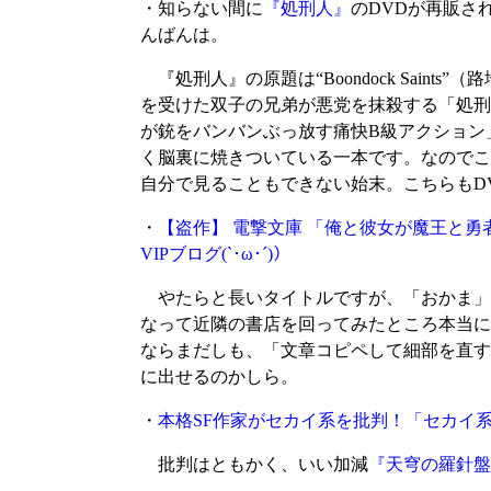
・知らない間に
『処刑人』
のDVDが再販さ
んばんは。
『処刑人』の原題は“Boondock Saint
を受けた双子の兄弟が悪党を抹殺する「処刑
が銃をバンバンぶっ放す痛快B級アクション
く脳裏に焼きついている一本です。なのでこ
自分で見ることもできない始末。こちらもD
・
【盗作】 電撃文庫 「俺と彼女が魔王と
VIPブログ(`･ω･´)）
やたらと長いタイトルですが、「おかま」
なって近隣の書店を回ってみたところ本当に
ならまだしも、「文章コピペして細部を直す
に出せるのかしら。
・
本格SF作家がセカイ系を批判！「セカイ
批判はともかく、いい加減
『天穹の羅針盤