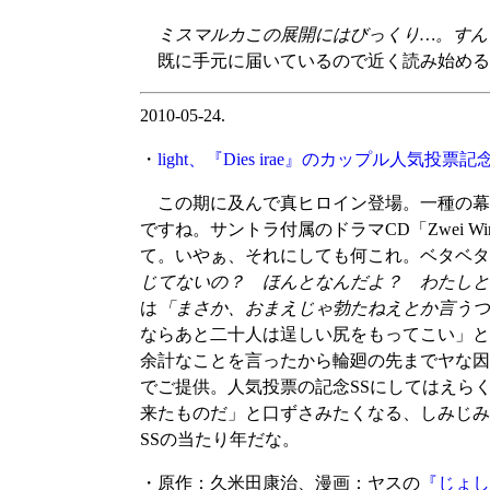
ミスマルカこの展開にはびっくり…。すん
既に手元に届いているので近く読み始める
2010-05-24.
・
light、『Dies irae』のカップル人気
この期に及んで真ヒロイン登場。一種の幕
ですね。サントラ付属のドラマCD「Zwei W
て。いやぁ、それにしても何これ。ベタベタ
じてないの？ ほんとなんだよ？ わたしと
は
「まさか、おまえじゃ勃たねえとか言うつ
ならあと二十人は逞しい尻をもってこい」と
余計なことを言ったから輪廻の先までヤな因
でご提供。人気投票の記念SSにしてはえら
来たものだ」と口ずさみたくなる、しみじみ
SSの当たり年だな。
・原作：久米田康治、漫画：ヤスの
『じょし