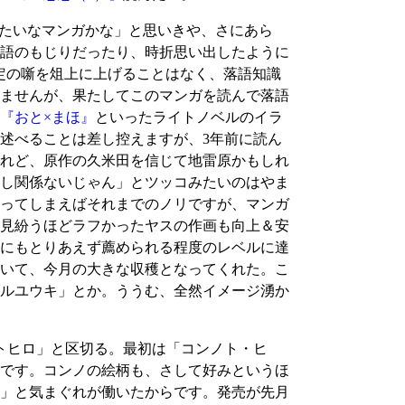
たいなマンガかな」と思いきや、さにあら
語のもじりだったり、時折思い出したように
定の噺を俎上に上げることはなく、落語知識
ませんが、果たしてこのマンガを読んで落語
『おと×まほ』
といったライトノベルのイラ
述べることは差し控えますが、3年前に読ん
れど、原作の久米田を信じて地雷原かもしれ
し関係ないじゃん」とツッコみたいのはやま
ってしまえばそれまでのノリですが、マンガ
見紛うほどラフかったヤスの作画も向上＆安
にもとりあえず薦められる程度のレベルに達
いて、今月の大きな収穫となってくれた。こ
ルユウキ」とか。ううむ、全然イメージ湧か
トヒロ」と区切る。最初は「コンノト・ヒ
です。コンノの絵柄も、さして好みというほ
」と気まぐれが働いたからです。発売が先月