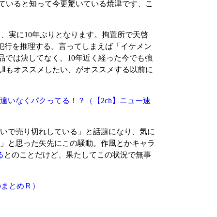
ていると知って今更驚いている焼津です、こ
ですから、実に10年ぶりとなります。拘置所で天啓
犯行を推理する。言ってしまえば「イケメン
品では決してなく、10年近く経った今でも強
んⅡもオススメしたい、がオススメする以前に
間違いなくパクってる！？
（【2ch】ニュー速
いで売り切れしている」と話題になり、気に
」と思った矢先にこの騒動。作風とかキャラ
る
とのことだけど、果たしてこの状況で無事
のまとめＲ）