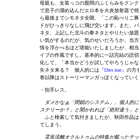
母親も、女装っコの股間のふくらみをクンク
で息子の溜め込んだエロ本を火炎放射器で焼
ら最後までシモネタ全開、「この恥べりこ豚
ドがひっきりなしに飛び交います。また、パ
ネタ、上記した北斗の拳ネタとやりたい放題
い気がするのだが、気のせいだろうか。当方
情を浮かべるほど堪能いたしましたが、相当
イプの作風ですし。基本的に一話完結の読切
化して、「本当かどうか試してやろうじゃな
矢ネタ来る？ 個人的には
『Dies irae』
の方
巻以降はストーリーマンガっぽくなっていく
・拍手レス。
ダメかなぁ「閉鎖のシステム」。個人的に
ステリーか？」と聞かれれば「絶対違う」と
ふと検索して気付きましたが、秋田作品は
てしまう。
霊長流離オクルトゥムの特集が載ったテッ