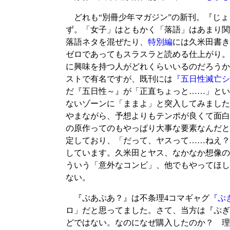
どれも“別冊少年マガジン”の新刊。『じょ
ず。「女子」はともかく「落語」はあまり関
落語ネタを混ぜたり、
特別編
には久米田書き
ゼロであってもスラスラと読める仕上がり。
に興味を持つ人がどれくらいいるのだろうか
ストで有名ですが、既刊には
『五日性滅亡シ
だ『五日性～』が「正直ちょっと……」とい
ないゾーンに「ままよ」と突入してみました
やまながら、予想よりもテンポが良くて面白
の原作ってのもやっぱり大事な要素なんだと
定しており、「だって、ヤスって……ねえ？
しています。久米田とヤス、なかなか想像の
ういう「意外なコンビ」、他でもやってほし
ない。
『ぷあぷあ？』は不条理4コマギャグ
『ぷ
ロ」だと思ってました。さて、当方は『ぷぎ
どではない。なのになぜ購入したのか？ 理