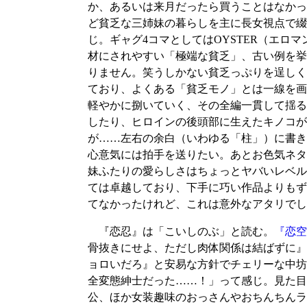
か、あるいは来月だったら買うことはなかった
ど貧乏な三姉妹の暮らしを主に長女視点で綴
じ。ギャグ4コマとしてはOYSTER（エ
材にされやすい「極端な貧乏」、古い例を挙
りません。笑うしかない貧乏っぷりを逞しく
ており、よくある「貧乏モノ」とは一線を画
軽やかに捌いていく、その全編一貫して揺る
したり、ヒロインの後頭部に生えたキノコが
が……左右の余白（いわゆる「柱」）に書き
心意気には拍手を送りたい。あとお色気ネタ
妹ふたりの愛らしさはちょっとヤバいレベル
ては卓越しており、下手に巧い作品よりもず
てなかったけれど、これは意外なアタリでし
『恋忍』は「こいしのぶ」と読む。
『恋空
骨抜きにせよ、ただし肉体関係は結ばずに』
ョロいだろ』と安易な方針でチェリーな中坊
全変態紳士だった……！」って感じ。見た目
公、ほか女装趣味のおっさんやおちんちんラ