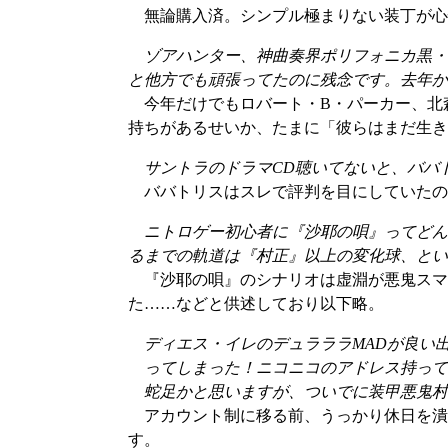
無論購入済。シンプル極まりない装丁が心
ゾアハンター、神曲奏界ポリフォニカ黒・
と他方でも頑張ってたのに残念です。去年か
今年だけでもロバート・B・パーカー、北
持ちがあるせいか、たまに「彼らはまだ生き
サントラのドラマCD聴いてないと、ババ
ババトリスはスレで評判を目にしていたの
ニトロゲー初心者に『沙耶の唄』ってどん
るまでの軌道は『村正』以上の変化球、とい
『沙耶の唄』のシナリオは虚淵が悪鬼スマ
た……などと供述しており以下略。
ディエス・イレのデュラララMADが良い出来だったんで紹介
ってしまった！ニコニコのアドレス持ってな
蛇足かと思いますが、ついでに装甲悪鬼村正版も→http://
アカウント制に移る前、うっかり休日を潰
す。