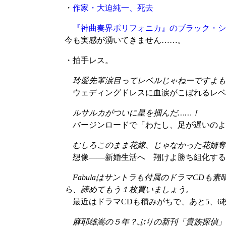
・
作家・大迫純一、死去
『神曲奏界ポリフォニカ』のブラック・シ
今も実感が湧いてきません……。
・拍手レス。
玲愛先輩涙目ってレベルじゃねーですよも
ウェディングドレスに血涙がこぼれるレベ
ルサルカがついに星を掴んだ……！
バージンロードで「わたし、足が遅いのよ
むしろこのまま花嫁、じゃなかった花婿奪
想像――新婚生活へ 翔けよ勝ち組化する
Fabulaはサントラも付属のドラマCD
ら、諦めてもう１枚買いましょう。
最近はドラマCDも積みがちで、あと5、6
麻耶雄嵩の５年？ぶりの新刊「貴族探偵」