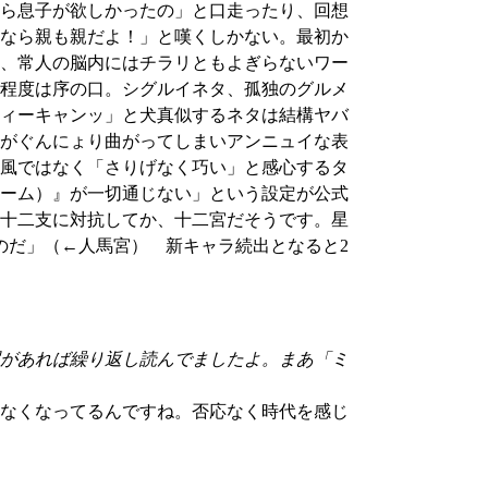
ら息子が欲しかったの」と口走ったり、回想
なら親も親だよ！」と嘆くしかない。最初か
、常人の脳内にはチラリともよぎらないワー
程度は序の口。シグルイネタ、孤独のグルメ
ィーキャンッ」と犬真似するネタは結構ヤバ
がぐんにょり曲がってしまいアンニュイな表
風ではなく「さりげなく巧い」と感心するタ
ーム）』が一切通じない」という設定が公式
十二支に対抗してか、十二宮だそうです。星
のだ」（←人馬宮） 新キャラ続出となると2
があれば繰り返し読んでましたよ。まあ「ミ
なくなってるんですね。否応なく時代を感じ