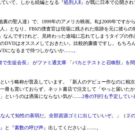
れていて、しかも続編となる
『処刑人Ⅱ』
が既に日本で公開され
s”（路地裏の聖人達）で、1999年のアメリカ映画。Ⅱは2009年
人」となり、FBIの捜査官は現場に残された痕跡を元に彼らの
」なんですけれど、見終わった途端に忘れてしまうタイプの作
のDVDはオススメしておきたい。比較的廉価ですし。もちろ
VDになるまで待つしかないか……。
勇者で生徒会長」 がファミ通文庫 「バカとテストと召喚獣」を
という略称が普及しています。「新人のデビュー作なのに相次
一冊も置いておらず、ネット書店で注文して「やっと届いたか
」というのは洒落にならない気が……
2巻の刊行も予定してい
系なんて知性の衰弱だ。全部資源ゴミに出していいぞ。」
（２
』
と
『素数の呼び声』
出してくださいよ……。