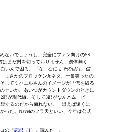
めないでしょうし、完全にファン向けのSS
も。当方はまだ封を切っておりません、勿体無く
面白いんで困る。
「な、なによその目は。信
まさかのブロッケンJr.ネタ。一番笑ったの
そしてミハエルさんのイメージが「俺を縛る
のせいか。あいつがカウントダウンのときに
2部が現代編、そして3部がなんとムービー
降臨するのだから侮れない。「思えば遠くに
った。Navelのフラ天といい、今年は公式
コの
『恋忍（1）』
読んだー。