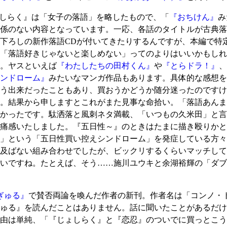
しらく』は「女子の落語」を略したもので、「
『おちけん』
み
係のない内容となっています。一応、各話のタイトルが古典落
下ろしの新作落語CDが付いてきたりするんですが、本編で特
「落語好きじゃないと楽しめない」ってのよりはいいかもしれ
。ヤスといえば
『わたしたちの田村くん』
や
『とらドラ！』
、
ンドローム』
みたいなマンガ作品もあります。具体的な感想を
う出来だったこともあり、買おうかどうか随分迷ったのですけ
。結果から申しますとこれがまた見事な命拾い。「落語あんま
かったです。駄洒落と風刺ネタ満載、「いつもの久米田」と言
痛感いたしました。『五日性～』のときはたまに描き殴りかと
」という「五日性買い控えシンドローム」を発症している方々
及ばない組み合わせでしたが、ビックリするくらいマッチして
いですね。たとえば、そう……施川ユウキと余湖裕輝の「ダブ
ぎゅる』
で賛否両論を喚んだ作者の新刊。作者名は「コンノ・
ゅる』を読んだことはありません。話に聞いたことがあるだけ
由は単純、「『じょしらく』と『恋忍』のついでに買っとこう