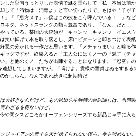
ンした挙句うっとりした表情で涎を垂らして「私 本当は前か
却して「汚物は 消毒よ」と言い切ったりで、もはや「子が子
！」「『恵方ヌキ』…僕はこの技をこう呼んでいる！！」など
ロネタ、ネットスラングの類も豊富であり、「なん…だと…」
やっている。某国の大統領が「キャンッ キャンッ イエスウ
は笑い転げて本を取り落とし、床にビターンと叩きつけて表紙
好悪の分かれる一作だと思います。「メチャうまい」と唸る作
ギャグですが、終盤入ると「主人公にはくノ一の『魅了（チャ
い」と他のくノ一たちが出陣することになります。『忍空』の
を連想してしまいますが。「鳴けよ。貴様の童貞はぬるすぎる
のかしらん。なんであれ続きに超期待だ。
は大好きなんだけど。あの秋田先生独特の台詞回しは、当時暇
言わざるを得ないけど。
今や閉シスどころかオーフェンシリーズすら新品じゃ手に入ら
クジャイアンの冊子を未だ捨てられない僕ら。夢を諦めない。