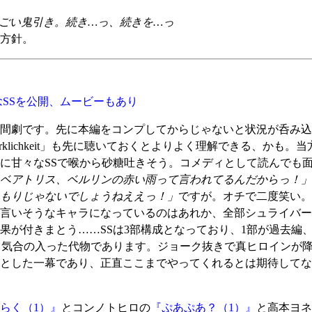
ごい鬼引き。続き…っ、続きを…っ
方針。
投票記念SSを公開、ムービーもあり
間劇です。先に本編をコンプしてからじゃないと状況が呑み込
irklichkeit」も先に聴いておくとよりよく理解できる、か
に甘々なSSで喉から砂糖吐きそう。コメディとして読んでも
ベアトリス、ベルリンの赤い雨って言われてるんだからっ！」
もりじゃないでしょうねええっ！」
ですが。オチで二度笑い。
言いそうなキャラになっているのはあれか、全部シュライバー
果が付きまとう……SSは3部構成となっており、1部が過去編、
く気合の入った代物であります。ジョーク抜きで真ヒロインが
とした一幕であり、正直ここまでやってくれるとは期待してなか
らく（1）』
とコンノトヒロの
『ぷあぷあ？（1）』
と高本ヨネ