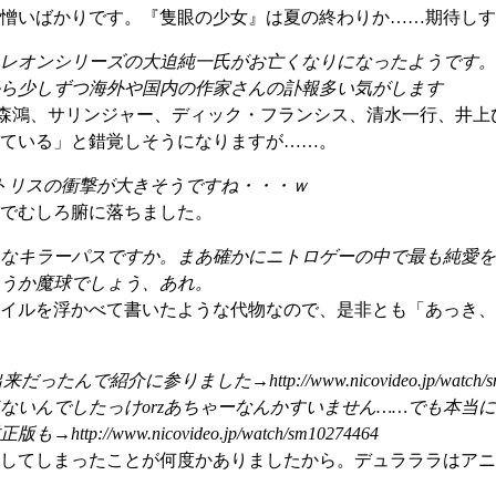
憎いばかりです。『隻眼の少女』は夏の終わりか……期待しす
レオンシリーズの大迫純一氏がお亡くなりになったようです。
ら少しずつ海外や国内の作家さんの訃報多い気がします
森鴻、サリンジャー、ディック・フランシス、清水一行、井上
ている」と錯覚しそうになりますが……。
トリスの衝撃が大きそうですね・・・ｗ
でむしろ腑に落ちました。
なキラーパスですか。まあ確かにニトロゲーの中で最も純愛を
うか魔球でしょう、あれ。
イルを浮かべて書いたような代物なので、是非とも「あっき、
に参りました→http://www.nicovideo.jp/watch/sm1
いんでしたっけorzあちゃーなんかすいません……でも本当
www.nicovideo.jp/watch/sm10274464
してしまったことが何度かありましたから。デュラララはアニ