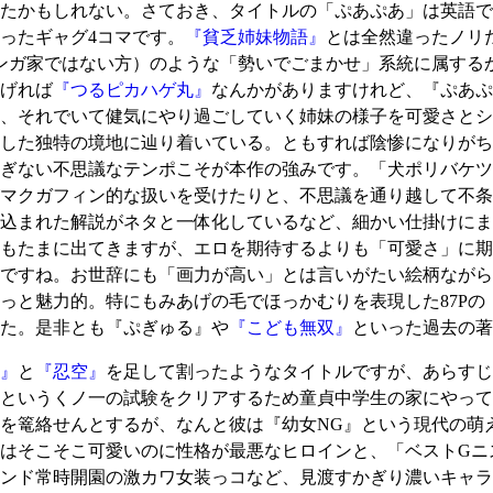
かもしれない。さておき、タイトルの「ぷあぷあ」は英語で書けば
ったギャグ4コマです。
『貧乏姉妹物語』
とは全然違ったノリ
ロマンガ家ではない方）のような「勢いでごまかせ」系統に属す
げれば
『つるピカハゲ丸』
なんかがありますけれど、『ぷあぷ
、それでいて健気にやり過ごしていく姉妹の様子を可愛さとシ
した独特の境地に辿り着いている。ともすれば陰惨になりがち
ぎない不思議なテンポこそが本作の強みです。「犬ポリバケツ
マクガフィン的な扱いを受けたりと、不思議を通り越して不条
込まれた解説がネタと一体化しているなど、細かい仕掛けにま
もたまに出てきますが、エロを期待するよりも「可愛さ」に期
ですね。お世辞にも「画力が高い」とは言いがたい絵柄ながら
っと魅力的。特にもみあげの毛でほっかむりを表現した87Pの
た。是非とも『ぷぎゅる』や
『こども無双』
といった過去の著
』
と
『忍空』
を足して割ったようなタイトルですが、あらすじ
というくノ一の試験をクリアするため童貞中学生の家にやって
を篭絡せんとするが、なんと彼は『幼女NG』という現代の萌
はそこそこ可愛いのに性格が最悪なヒロインと、「ベストGニ
ンド常時開園の激カワ女装っコなど、見渡すかぎり濃いキャラ