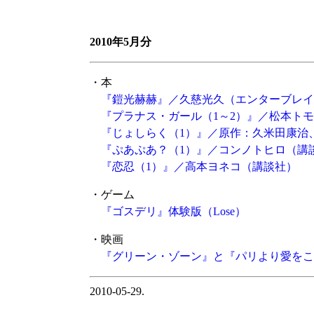
2010年5月分
・本
『鎧光赫赫』／久慈光久（エンターブレイ
『プラナス・ガール（1～2）』／松本ト
『じょしらく（1）』／原作：久米田康治
『ぷあぷあ？（1）』／コンノトヒロ（講
『恋忍（1）』／高本ヨネコ（講談社）
・ゲーム
『ゴスデリ』体験版
（Lose）
・映画
『グリーン・ゾーン』と『パリより愛をこ
2010-05-29.